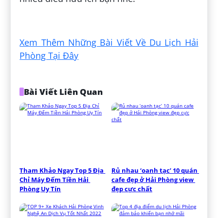
Đăng bởi:
Khương Vũ Văn
Xem Thêm Những Bài Viết Về Du Lịch Hải
Phòng Tại Đây
Bài Viết Liên Quan
Tham Khảo Ngay Top 5 Địa 
Rủ nhau ‘oanh tạc’ 10 quán 
Chỉ Máy Đếm Tiền Hải 
cafe đẹp ở Hải Phòng view 
Phòng Uy Tín
đẹp cực chất