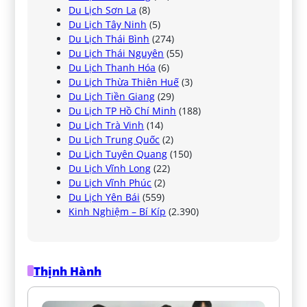
Du Lịch Sơn La
(8)
Du Lịch Tây Ninh
(5)
Du Lịch Thái Bình
(274)
Du Lịch Thái Nguyên
(55)
Du Lịch Thanh Hóa
(6)
Du Lịch Thừa Thiên Huế
(3)
Du Lịch Tiền Giang
(29)
Du Lịch TP Hồ Chí Minh
(188)
Du Lịch Trà Vinh
(14)
Du Lịch Trung Quốc
(2)
Du Lịch Tuyên Quang
(150)
Du Lịch Vĩnh Long
(22)
Du Lịch Vĩnh Phúc
(2)
Du Lịch Yên Bái
(559)
Kinh Nghiệm – Bí Kíp
(2.390)
Thịnh Hành