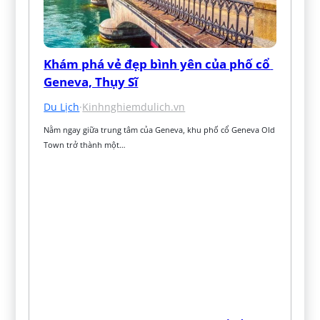
Khám phá vẻ đẹp bình yên của phố cổ 
Geneva, Thụy Sĩ
Du Lịch
·
Kinhnghiemdulich.vn
Nằm ngay giữa trung tâm của Geneva, khu phố cổ Geneva Old 
Town trở thành một…