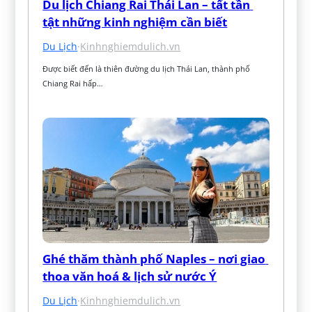
Du lịch Chiang Rai Thái Lan – tất tần 
tật những kinh nghiệm cần biết
Du Lịch
·
Kinhnghiemdulich.vn
Được biết đến là thiên đường du lịch Thái Lan, thành phố 
Chiang Rai hấp…
Ghé thăm thành phố Naples – nơi giao 
thoa văn hoá & lịch sử nước Ý
Du Lịch
·
Kinhnghiemdulich.vn