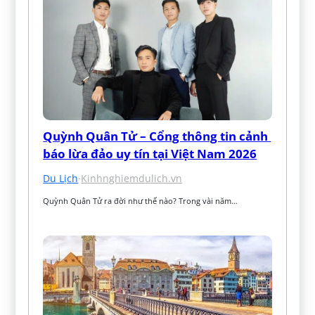
Quỳnh Quân Tử – Cổng thông tin cảnh 
báo lừa đảo uy tín tại Việt Nam 2026
Du Lịch
·
Kinhnghiemdulich.vn
Quỳnh Quân Tử ra đời như thế nào? Trong vài năm…