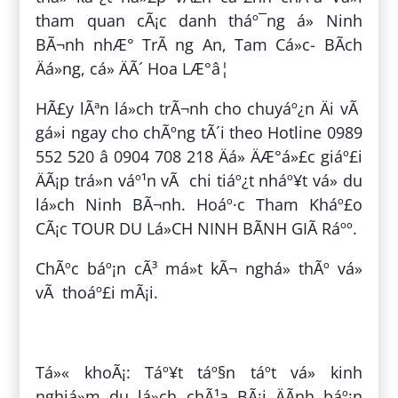
tham quan cÃ¡c danh tháº¯ng á» Ninh
BÃ¬nh nhÆ° TrÃ ng An, Tam Cá»c- BÃ­ch
Äá»ng, cá» ÄÃ´ Hoa LÆ°â¦
HÃ£y lÃªn lá»ch trÃ¬nh cho chuyáº¿n Äi vÃ
gá»i ngay cho chÃºng tÃ´i theo Hotline 0989
552 520 â 0904 708 218 Äá» ÄÆ°á»£c giáº£i
ÄÃ¡p trá»n váº¹n vÃ chi tiáº¿t nháº¥t vá» du
lá»ch Ninh BÃ¬nh. Hoáº·c Tham Kháº£o
CÃ¡c TOUR DU Lá»CH NINH BÃNH GIÃ Ráºº.
ChÃºc báº¡n cÃ³ má»t kÃ¬ nghá» thÃº vá»
vÃ thoáº£i mÃ¡i.
ÄÄng bá»i:
ThÃ¬n PhÃ¹ng
Tá»« khoÃ¡: Táº¥t táº§n táº­t vá» kinh
nghiá»m du lá»ch chÃ¹a BÃ¡i ÄÃ­nh báº¡n