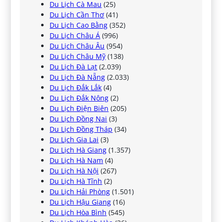
Du Lịch Cà Mau
(25)
Du Lịch Cần Thơ
(41)
Du Lịch Cao Bằng
(352)
Du Lịch Châu Á
(996)
Du Lịch Châu Âu
(954)
Du Lịch Châu Mỹ
(138)
Du Lịch Đà Lạt
(2.039)
Du Lịch Đà Nẵng
(2.033)
Du Lịch Đắk Lắk
(4)
Du Lịch Đắk Nông
(2)
Du Lịch Điện Biên
(205)
Du Lịch Đồng Nai
(3)
Du Lịch Đồng Tháp
(34)
Du Lịch Gia Lai
(3)
Du Lịch Hà Giang
(1.357)
Du Lịch Hà Nam
(4)
Du Lịch Hà Nội
(267)
Du Lịch Hà Tĩnh
(2)
Du Lịch Hải Phòng
(1.501)
Du Lịch Hậu Giang
(16)
Du Lịch Hòa Bình
(545)