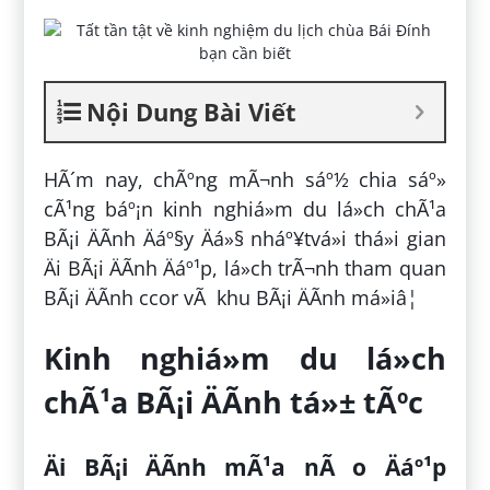
Nội Dung Bài Viết
HÃ´m nay, chÃºng mÃ¬nh sáº½ chia sáº»
cÃ¹ng báº¡n kinh nghiá»m du lá»ch chÃ¹a
BÃ¡i ÄÃ­nh Äáº§y Äá»§ nháº¥tvá»i thá»i gian
Äi BÃ¡i ÄÃ­nh Äáº¹p, lá»ch trÃ¬nh tham quan
BÃ¡i ÄÃ­nh ccor vÃ khu BÃ¡i ÄÃ­nh má»iâ¦
Kinh nghiá»m du lá»ch
chÃ¹a BÃ¡i ÄÃ­nh tá»± tÃºc
Äi BÃ¡i ÄÃ­nh mÃ¹a nÃ o Äáº¹p