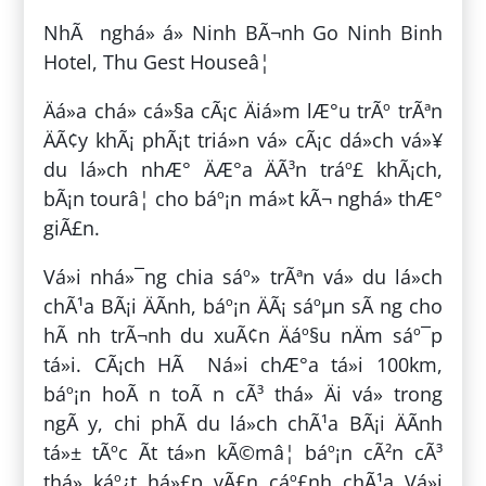
NhÃ nghá» á» Ninh BÃ¬nh Go Ninh Binh
Hotel, Thu Gest Houseâ¦
Äá»a chá» cá»§a cÃ¡c Äiá»m lÆ°u trÃº trÃªn
ÄÃ¢y khÃ¡ phÃ¡t triá»n vá» cÃ¡c dá»ch vá»¥
du lá»ch nhÆ° ÄÆ°a ÄÃ³n tráº£ khÃ¡ch,
bÃ¡n tourâ¦ cho báº¡n má»t kÃ¬ nghá» thÆ°
giÃ£n.
Vá»i nhá»¯ng chia sáº» trÃªn vá» du lá»ch
chÃ¹a BÃ¡i ÄÃ­nh, báº¡n ÄÃ¡ sáºµn sÃ ng cho
hÃ nh trÃ¬nh du xuÃ¢n Äáº§u nÄm sáº¯p
tá»i. CÃ¡ch HÃ Ná»i chÆ°a tá»i 100km,
báº¡n hoÃ n toÃ n cÃ³ thá» Äi vá» trong
ngÃ y, chi phÃ­ du lá»ch chÃ¹a BÃ¡i ÄÃ­nh
tá»± tÃºc Ã­t tá»n kÃ©mâ¦ báº¡n cÃ²n cÃ³
thá» káº¿t há»£p vÃ£n cáº£nh chÃ¹a Vá»i