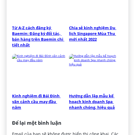
Từ A-Z cách đăng ký 
Chia sẻ kinh nghiệm Du 
Baemin: Đăng ký đối tác, 
lịch Singapore Mùa Thu 
bán hàng trên Baemin chi 
mới nhất 2022
tiết nhất
Kinh nghiệm đi Bái Đính 
Hướng dẫn lập mẫu kế 
vãn cảnh cầu may đầu 
hoạch kinh doanh Spa 
năm
nhanh chóng, hiệu quả
Để lại một bình luận
Email của bạn sẽ không được hiển thị công khai.
Các