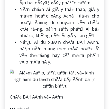
Ã¡o hai dÃ¢yâ¦ gÃ¢y pháº£n cáº£m.
NÃªn chá»n Äi giÃ y thá» thao, giÃ y
má»m hoáº·c xÄng Äanâ¦ tiá»n cho
hoáº¡t Äá»ng di chuyá»n vÃ¬ chÃ¹a
khÃ¡ rá»ng, báº¡n sáº½ pháº£i Äi bá»
nhiá»u, khÃ´ng nÃªn Äi giÃ y cao gÃ³t.
Náº¿u Äi du xuÃ¢n chÃ¹a BÃ¡i ÄÃ­nh,
báº¡n nÃªn mang theo mÅ© hoáº·c Ã´
vÃ¬ thÆ°á»ng hay cÃ³ mÆ°a phÃ¹n
vÃ o mÃ¹a nÃ y.
ChÃ¹a BÃ¡i ÄÃ­nh vá» ÄÃªm