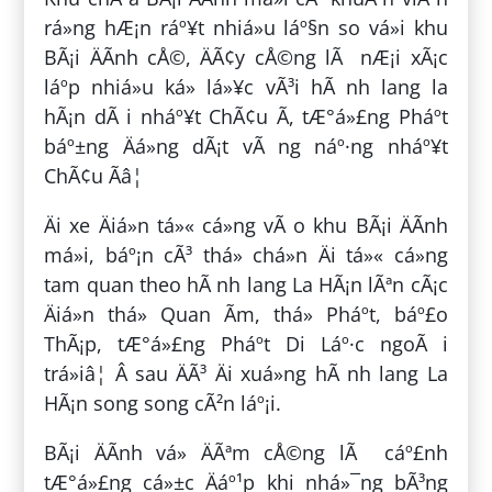
rá»ng hÆ¡n ráº¥t nhiá»u láº§n so vá»i khu
BÃ¡i ÄÃ­nh cÅ©, ÄÃ¢y cÅ©ng lÃ nÆ¡i xÃ¡c
láº­p nhiá»u ká» lá»¥c vÃ³i hÃ nh lang la
hÃ¡n dÃ i nháº¥t ChÃ¢u Ã, tÆ°á»£ng Pháº­t
báº±ng Äá»ng dÃ¡t vÃ ng náº·ng nháº¥t
ChÃ¢u Ãâ¦
Äi xe Äiá»n tá»« cá»ng vÃ o khu BÃ¡i ÄÃ­nh
má»i, báº¡n cÃ³ thá» chá»n Äi tá»« cá»ng
tam quan theo hÃ nh lang La HÃ¡n lÃªn cÃ¡c
Äiá»n thá» Quan Ãm, thá» Pháº­t, báº£o
ThÃ¡p, tÆ°á»£ng Pháº­t Di Láº·c ngoÃ i
trá»iâ¦ Â sau ÄÃ³ Äi xuá»ng hÃ nh lang La
HÃ¡n song song cÃ²n láº¡i.
BÃ¡i ÄÃ­nh vá» ÄÃªm cÅ©ng lÃ cáº£nh
tÆ°á»£ng cá»±c Äáº¹p khi nhá»¯ng bÃ³ng