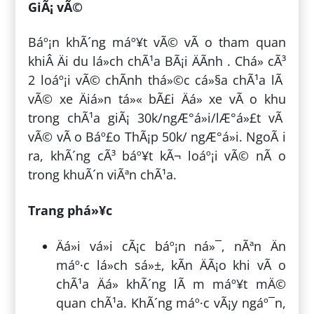
GiÃ¡ vÃ©
Báº¡n khÃ´ng máº¥t vÃ© vÃ o tham quan
khiÂ Äi du lá»ch chÃ¹a BÃ¡i ÄÃ­nh . Chá» cÃ³
2 loáº¡i vÃ© chÃ­nh thá»©c cá»§a chÃ¹a lÃ
vÃ© xe Äiá»n tá»« bÃ£i Äá» xe vÃ o khu
trong chÃ¹a giÃ¡ 30k/ngÆ°á»i/lÆ°á»£t vÃ
vÃ© vÃ o Báº£o ThÃ¡p 50k/ ngÆ°á»i. NgoÃ i
ra, khÃ´ng cÃ³ báº¥t kÃ¬ loáº¡i vÃ© nÃ o
trong khuÃ´n viÃªn chÃ¹a.
Trang phá»¥c
Äá»i vá»i cÃ¡c báº¡n ná»¯, nÃªn Än
máº·c lá»ch sá»±, kÃ­n ÄÃ¡o khi vÃ o
chÃ¹a Äá» khÃ´ng lÃ m máº¥t mÄ©
quan chÃ¹a. KhÃ´ng máº·c vÃ¡y ngáº¯n,