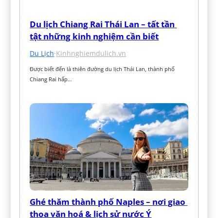
Du lịch Chiang Rai Thái Lan – tất tần 
tật những kinh nghiệm cần biết
Du Lịch
·
Kinhnghiemdulich.vn
Được biết đến là thiên đường du lịch Thái Lan, thành phố 
Chiang Rai hấp…
Ghé thăm thành phố Naples – nơi giao 
thoa văn hoá & lịch sử nước Ý