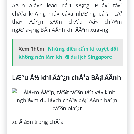
ÄÃ¨n Äiá»n lead báº­t sÃ¡ng. Buá»i tá»i
chÃ¹a khÃ´ng má» cá»­a nhÆ°ng báº¡n cÃ³
thá» Äáº¿n sÃ¢n chÃ¹a Äá» chiÃªm
ngÆ°á»¡ng BÃ¡i ÄÃ­nh khi ÄÃªm xuá»ng.
Xem Thêm
Những điều cấm kị tuyệt đối
không nên làm khi đi du lịch Singapore
LÆ°u Ã½ khi Äáº¿n chÃ¹a BÃ¡i ÄÃ­nh
xe Äiá»n trong chÃ¹a