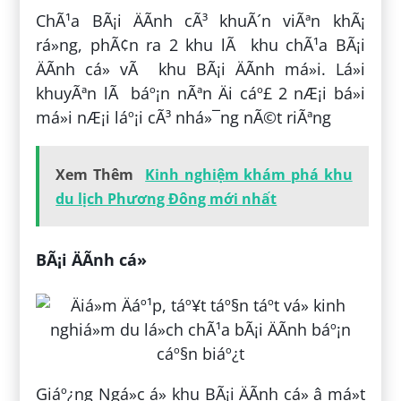
ChÃ¹a BÃ¡i ÄÃ­nh cÃ³ khuÃ´n viÃªn khÃ¡
rá»ng, phÃ¢n ra 2 khu lÃ khu chÃ¹a BÃ¡i
ÄÃ­nh cá» vÃ khu BÃ¡i ÄÃ­nh má»i. Lá»i
khuyÃªn lÃ báº¡n nÃªn Äi cáº£ 2 nÆ¡i bá»i
má»i nÆ¡i láº¡i cÃ³ nhá»¯ng nÃ©t riÃªng
Xem Thêm
Kinh nghiệm khám phá khu
du lịch Phương Đông mới nhất
BÃ¡i ÄÃ­nh cá»
Giáº¿ng Ngá»c á» khu BÃ¡i ÄÃ­nh cá» â má»t