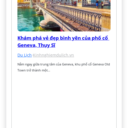
Khám phá vẻ đẹp bình yên của phố cổ 
Geneva, Thụy Sĩ
Du Lịch
·
Kinhnghiemdulich.vn
Nằm ngay giữa trung tâm của Geneva, khu phố cổ Geneva Old 
Town trở thành một…