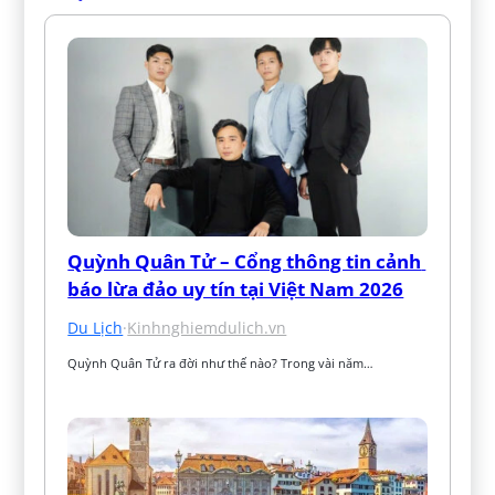
Quỳnh Quân Tử – Cổng thông tin cảnh 
báo lừa đảo uy tín tại Việt Nam 2026
Du Lịch
·
Kinhnghiemdulich.vn
Quỳnh Quân Tử ra đời như thế nào? Trong vài năm…