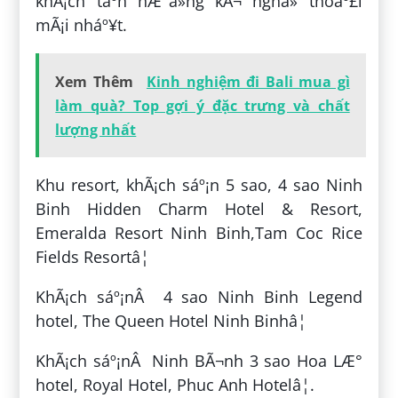
khÃ¡ch táº­n hÆ°á»ng kÃ¬ nghá» thoáº£i
mÃ¡i nháº¥t.
Xem Thêm
Kinh nghiệm đi Bali mua gì
làm quà? Top gợi ý đặc trưng và chất
lượng nhất
Khu resort, khÃ¡ch sáº¡n 5 sao, 4 sao Ninh
Binh Hidden Charm Hotel & Resort,
Emeralda Resort Ninh Binh,Tam Coc Rice
Fields Resortâ¦
KhÃ¡ch sáº¡nÂ 4 sao Ninh Binh Legend
hotel, The Queen Hotel Ninh Binhâ¦
KhÃ¡ch sáº¡nÂ Ninh BÃ¬nh 3 sao Hoa LÆ°
hotel, Royal Hotel, Phuc Anh Hotelâ¦.