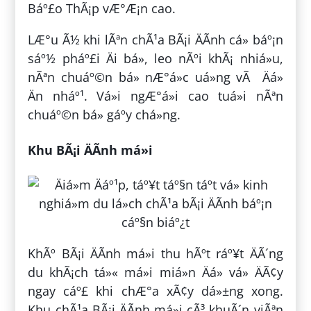
Báº£o ThÃ¡p vÆ°Æ¡n cao.
LÆ°u Ã½ khi lÃªn chÃ¹a BÃ¡i ÄÃ­nh cá» báº¡n
sáº½ pháº£i Äi bá», leo nÃºi khÃ¡ nhiá»u,
nÃªn chuáº©n bá» nÆ°á»c uá»ng vÃ Äá»
Än nháº¹. Vá»i ngÆ°á»i cao tuá»i nÃªn
chuáº©n bá» gáº­y chá»ng.
Khu BÃ¡i ÄÃ­nh má»i
KhÃº BÃ¡i ÄÃ­nh má»i thu hÃºt ráº¥t ÄÃ´ng
du khÃ¡ch tá»« má»i miá»n Äá» vá» ÄÃ¢y
ngay cáº£ khi chÆ°a xÃ¢y dá»±ng xong.
Khu chÃ¹a BÃ¡i ÄÃ­nh má»i cÃ³ khuÃ´n viÃªn