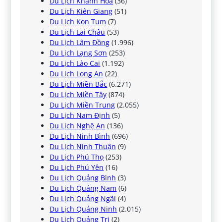
Du Lịch Khánh Hòa
(36)
Du Lịch Kiên Giang
(51)
Du Lịch Kon Tum
(7)
Du Lịch Lai Châu
(53)
Du Lịch Lâm Đồng
(1.996)
Du Lịch Lạng Sơn
(253)
Du Lịch Lào Cai
(1.192)
Du Lịch Long An
(22)
Du Lịch Miền Bắc
(6.271)
Du Lịch Miền Tây
(874)
Du Lịch Miền Trung
(2.055)
Du Lịch Nam Định
(5)
Du Lịch Nghệ An
(136)
Du Lịch Ninh Bình
(696)
Du Lịch Ninh Thuận
(9)
Du Lịch Phú Thọ
(253)
Du Lịch Phú Yên
(16)
Du Lịch Quảng Bình
(3)
Du Lịch Quảng Nam
(6)
Du Lịch Quảng Ngãi
(4)
Du Lịch Quảng Ninh
(2.015)
Du Lịch Quảng Trị
(2)