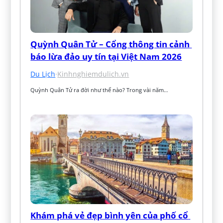
Quỳnh Quân Tử – Cổng thông tin cảnh 
báo lừa đảo uy tín tại Việt Nam 2026
Du Lịch
·
Kinhnghiemdulich.vn
Quỳnh Quân Tử ra đời như thế nào? Trong vài năm…
Khám phá vẻ đẹp bình yên của phố cổ 