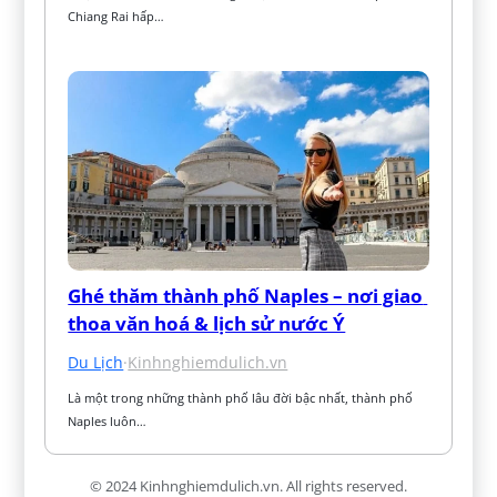
Chiang Rai hấp…
Ghé thăm thành phố Naples – nơi giao 
thoa văn hoá & lịch sử nước Ý
Du Lịch
·
Kinhnghiemdulich.vn
Là một trong những thành phố lâu đời bậc nhất, thành phố 
Naples luôn…
© 2024 Kinhnghiemdulich.vn. All rights reserved.