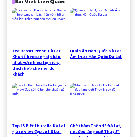
Bài Viết Liên Quan
Tea Resort Prenn Đà Lạt – 
Quán ăn Hàn Quốc Đà Lạt- 
Khu tổ hợp sang xịn bậc 
Ẩm thực Hàn Quốc Đà Lạt
nhất với nhiều tiện ích, 
thích hợp cho mọi du 
khách
Top 15 Biệt thự villa Đà Lạt 
Ghé thăm Thôn 13 Đà Lạt, 
giá rẻ view đẹp có hồ bơi 
nét đẹp làng quê Thụy Sĩ 