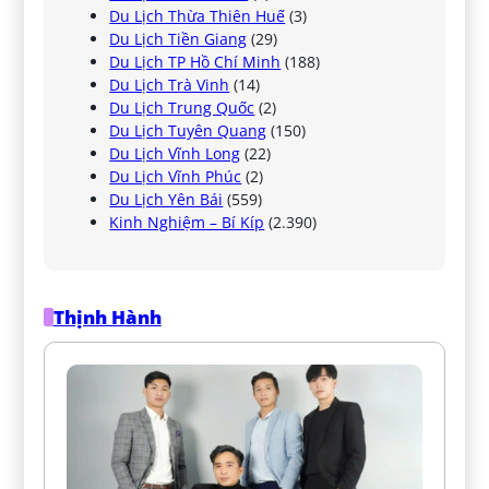
Du Lịch Thừa Thiên Huế
(3)
Du Lịch Tiền Giang
(29)
Du Lịch TP Hồ Chí Minh
(188)
Du Lịch Trà Vinh
(14)
Du Lịch Trung Quốc
(2)
Du Lịch Tuyên Quang
(150)
Du Lịch Vĩnh Long
(22)
Du Lịch Vĩnh Phúc
(2)
Du Lịch Yên Bái
(559)
Kinh Nghiệm – Bí Kíp
(2.390)
Thịnh Hành