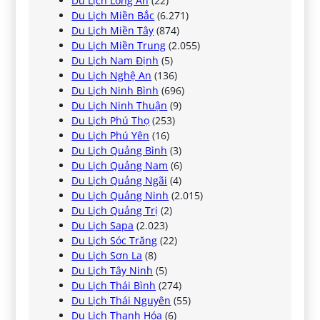
Du Lịch Long An
(22)
Du Lịch Miền Bắc
(6.271)
Du Lịch Miền Tây
(874)
Du Lịch Miền Trung
(2.055)
Du Lịch Nam Định
(5)
Du Lịch Nghệ An
(136)
Du Lịch Ninh Bình
(696)
Du Lịch Ninh Thuận
(9)
Du Lịch Phú Thọ
(253)
Du Lịch Phú Yên
(16)
Du Lịch Quảng Bình
(3)
Du Lịch Quảng Nam
(6)
Du Lịch Quảng Ngãi
(4)
Du Lịch Quảng Ninh
(2.015)
Du Lịch Quảng Trị
(2)
Du Lịch Sapa
(2.023)
Du Lịch Sóc Trăng
(22)
Du Lịch Sơn La
(8)
Du Lịch Tây Ninh
(5)
Du Lịch Thái Bình
(274)
Du Lịch Thái Nguyên
(55)
Du Lịch Thanh Hóa
(6)