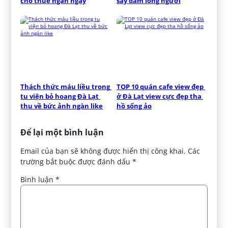
cho thuê ngắn ngày
say đắm lòng người
Thách thức máu liều trong 
TOP 10 quán cafe view đẹp 
tu viện bỏ hoang Đà Lạt 
ở Đà Lạt view cực đẹp tha 
thu về bức ảnh ngàn like
hồ sống ảo
Để lại một bình luận
Email của bạn sẽ không được hiển thị công khai.
Các
trường bắt buộc được đánh dấu
*
Bình luận
*