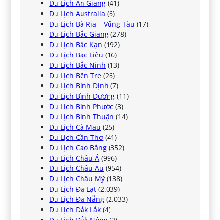
Du Lịch An Giang
(41)
Du Lịch Australia
(6)
Du Lịch Bà Rịa – Vũng Tàu
(17)
Du Lịch Bắc Giang
(278)
Du Lịch Bắc Kạn
(192)
Du Lịch Bạc Liêu
(16)
Du Lịch Bắc Ninh
(13)
Du Lịch Bến Tre
(26)
Du Lịch Bình Định
(7)
Du Lịch Bình Dương
(11)
Du Lịch Bình Phước
(3)
Du Lịch Bình Thuận
(14)
Du Lịch Cà Mau
(25)
Du Lịch Cần Thơ
(41)
Du Lịch Cao Bằng
(352)
Du Lịch Châu Á
(996)
Du Lịch Châu Âu
(954)
Du Lịch Châu Mỹ
(138)
Du Lịch Đà Lạt
(2.039)
Du Lịch Đà Nẵng
(2.033)
Du Lịch Đắk Lắk
(4)
Du Lịch Đắk Nông
(2)