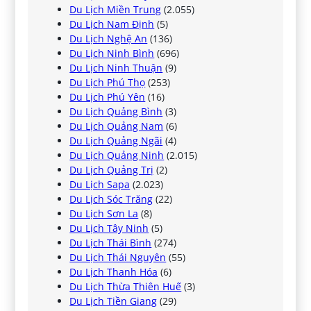
Du Lịch Miền Trung
(2.055)
Du Lịch Nam Định
(5)
Du Lịch Nghệ An
(136)
Du Lịch Ninh Bình
(696)
Du Lịch Ninh Thuận
(9)
Du Lịch Phú Thọ
(253)
Du Lịch Phú Yên
(16)
Du Lịch Quảng Bình
(3)
Du Lịch Quảng Nam
(6)
Du Lịch Quảng Ngãi
(4)
Du Lịch Quảng Ninh
(2.015)
Du Lịch Quảng Trị
(2)
Du Lịch Sapa
(2.023)
Du Lịch Sóc Trăng
(22)
Du Lịch Sơn La
(8)
Du Lịch Tây Ninh
(5)
Du Lịch Thái Bình
(274)
Du Lịch Thái Nguyên
(55)
Du Lịch Thanh Hóa
(6)
Du Lịch Thừa Thiên Huế
(3)
Du Lịch Tiền Giang
(29)