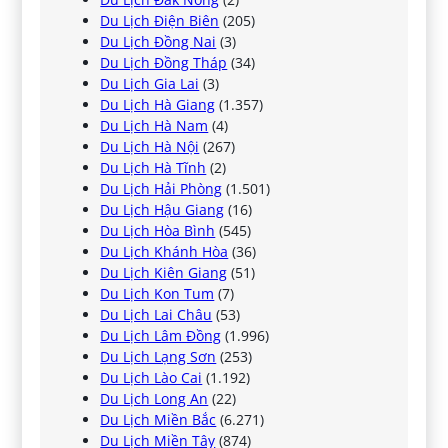
Du Lịch Điện Biên
(205)
Du Lịch Đồng Nai
(3)
Du Lịch Đồng Tháp
(34)
Du Lịch Gia Lai
(3)
Du Lịch Hà Giang
(1.357)
Du Lịch Hà Nam
(4)
Du Lịch Hà Nội
(267)
Du Lịch Hà Tĩnh
(2)
Du Lịch Hải Phòng
(1.501)
Du Lịch Hậu Giang
(16)
Du Lịch Hòa Bình
(545)
Du Lịch Khánh Hòa
(36)
Du Lịch Kiên Giang
(51)
Du Lịch Kon Tum
(7)
Du Lịch Lai Châu
(53)
Du Lịch Lâm Đồng
(1.996)
Du Lịch Lạng Sơn
(253)
Du Lịch Lào Cai
(1.192)
Du Lịch Long An
(22)
Du Lịch Miền Bắc
(6.271)
Du Lịch Miền Tây
(874)