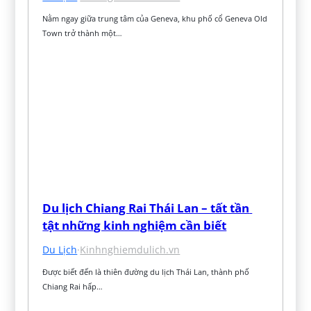
Nằm ngay giữa trung tâm của Geneva, khu phố cổ Geneva Old 
Town trở thành một…
Du lịch Chiang Rai Thái Lan – tất tần 
tật những kinh nghiệm cần biết
Du Lịch
·
Kinhnghiemdulich.vn
Được biết đến là thiên đường du lịch Thái Lan, thành phố 
Chiang Rai hấp…