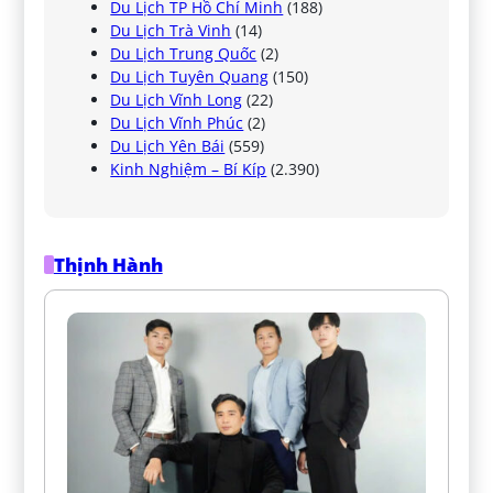
Du Lịch TP Hồ Chí Minh
(188)
Du Lịch Trà Vinh
(14)
Du Lịch Trung Quốc
(2)
Du Lịch Tuyên Quang
(150)
Du Lịch Vĩnh Long
(22)
Du Lịch Vĩnh Phúc
(2)
Du Lịch Yên Bái
(559)
Kinh Nghiệm – Bí Kíp
(2.390)
Thịnh Hành