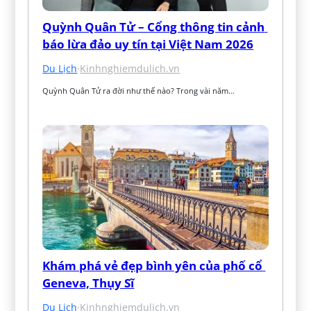
Quỳnh Quân Tử – Cổng thông tin cảnh 
báo lừa đảo uy tín tại Việt Nam 2026
Du Lịch
·
Kinhnghiemdulich.vn
Quỳnh Quân Tử ra đời như thế nào? Trong vài năm…
Khám phá vẻ đẹp bình yên của phố cổ 
Geneva, Thụy Sĩ
Du Lịch
·
Kinhnghiemdulich.vn