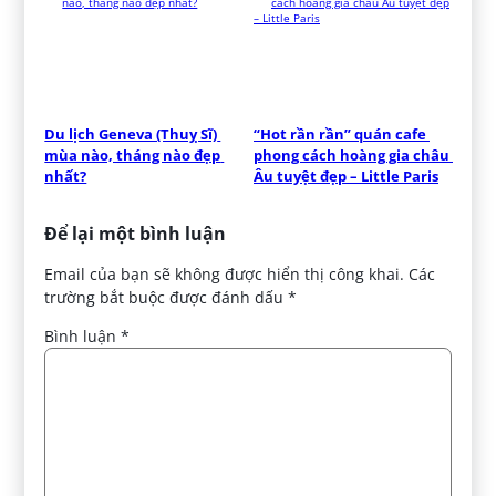
Du lịch Geneva (Thuỵ Sĩ) 
“Hot rần rần” quán cafe 
mùa nào, tháng nào đẹp 
phong cách hoàng gia châu 
nhất?
Âu tuyệt đẹp – Little Paris
Để lại một bình luận
Email của bạn sẽ không được hiển thị công khai.
Các
trường bắt buộc được đánh dấu
*
Bình luận
*