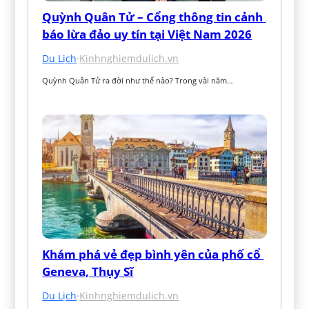
Quỳnh Quân Tử – Cổng thông tin cảnh 
báo lừa đảo uy tín tại Việt Nam 2026
Du Lịch
·
Kinhnghiemdulich.vn
Quỳnh Quân Tử ra đời như thế nào? Trong vài năm…
Khám phá vẻ đẹp bình yên của phố cổ 
Geneva, Thụy Sĩ
Du Lịch
·
Kinhnghiemdulich.vn