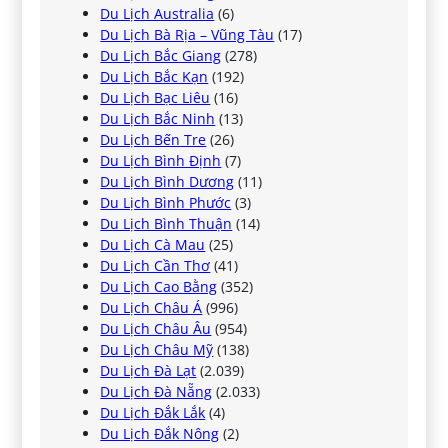
Du Lịch Australia
(6)
Du Lịch Bà Rịa – Vũng Tàu
(17)
Du Lịch Bắc Giang
(278)
Du Lịch Bắc Kạn
(192)
Du Lịch Bạc Liêu
(16)
Du Lịch Bắc Ninh
(13)
Du Lịch Bến Tre
(26)
Du Lịch Bình Định
(7)
Du Lịch Bình Dương
(11)
Du Lịch Bình Phước
(3)
Du Lịch Bình Thuận
(14)
Du Lịch Cà Mau
(25)
Du Lịch Cần Thơ
(41)
Du Lịch Cao Bằng
(352)
Du Lịch Châu Á
(996)
Du Lịch Châu Âu
(954)
Du Lịch Châu Mỹ
(138)
Du Lịch Đà Lạt
(2.039)
Du Lịch Đà Nẵng
(2.033)
Du Lịch Đắk Lắk
(4)
Du Lịch Đắk Nông
(2)