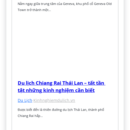
Nằm ngay giữa trung tâm của Geneva, khu phố cổ Geneva Old 
Town trở thành một…
Du lịch Chiang Rai Thái Lan – tất tần 
tật những kinh nghiệm cần biết
Du Lịch
·
Kinhnghiemdulich.vn
Được biết đến là thiên đường du lịch Thái Lan, thành phố 
Chiang Rai hấp…