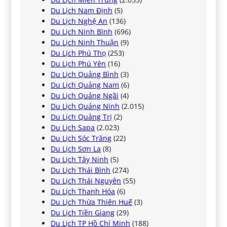
Du Lịch Nam Định
(5)
Du Lịch Nghệ An
(136)
Du Lịch Ninh Bình
(696)
Du Lịch Ninh Thuận
(9)
Du Lịch Phú Thọ
(253)
Du Lịch Phú Yên
(16)
Du Lịch Quảng Bình
(3)
Du Lịch Quảng Nam
(6)
Du Lịch Quảng Ngãi
(4)
Du Lịch Quảng Ninh
(2.015)
Du Lịch Quảng Trị
(2)
Du Lịch Sapa
(2.023)
Du Lịch Sóc Trăng
(22)
Du Lịch Sơn La
(8)
Du Lịch Tây Ninh
(5)
Du Lịch Thái Bình
(274)
Du Lịch Thái Nguyên
(55)
Du Lịch Thanh Hóa
(6)
Du Lịch Thừa Thiên Huế
(3)
Du Lịch Tiền Giang
(29)
Du Lịch TP Hồ Chí Minh
(188)