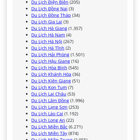
Du Lịch Điện Biên
(205)
Du Lịch Đồng Nai
(3)
Du Lịch Đồng Tháp
(34)
Du Lịch Gia Lai
(3)
Du Lịch Hà Giang
(1.357)
Du Lịch Hà Nam
(4)
Du Lịch Hà Nội
(267)
Du Lịch Hà Tĩnh
(2)
Du Lịch Hải Phòng
(1.501)
Du Lịch Hậu Giang
(16)
Du Lịch Hòa Bình
(545)
Du Lịch Khánh Hòa
(36)
Du Lịch Kiên Giang
(51)
Du Lịch Kon Tum
(7)
Du Lịch Lai Châu
(53)
Du Lịch Lâm Đồng
(1.996)
Du Lịch Lạng Sơn
(253)
Du Lịch Lào Cai
(1.192)
Du Lịch Long An
(22)
Du Lịch Miền Bắc
(6.271)
Du Lịch Miền Tây
(874)
Du Lịch Miền Trung
(2.055)