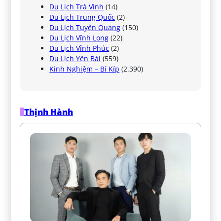
Du Lịch Trà Vinh
(14)
Du Lịch Trung Quốc
(2)
Du Lịch Tuyên Quang
(150)
Du Lịch Vĩnh Long
(22)
Du Lịch Vĩnh Phúc
(2)
Du Lịch Yên Bái
(559)
Kinh Nghiệm – Bí Kíp
(2.390)
Thịnh Hành