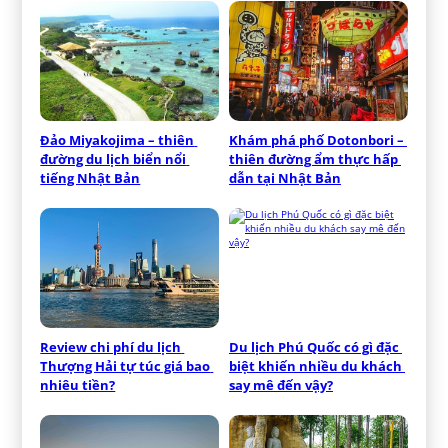
Đảo Miyakojima – thiên 
Khám phá phố Dotonbori – 
đường du lịch biển nổi 
thiên đường ẩm thực hấp 
tiếng Nhật Bản
dẫn tại Nhật Bản
Review chi phí du lịch 
Du lịch Phú Quốc có gì đặc 
Thượng Hải tự túc giá bao 
biệt khiến nhiều du khách 
nhiêu tiền?
say mê đến vậy?