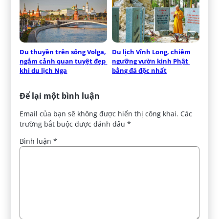
Du thuyền trên sông Volga, 
Du lịch Vĩnh Long, chiêm 
ngắm cảnh quan tuyệt đẹp 
ngưỡng vườn kinh Phật 
khi du lịch Nga
bằng đá độc nhất
Để lại một bình luận
Email của bạn sẽ không được hiển thị công khai.
Các
trường bắt buộc được đánh dấu
*
Bình luận
*