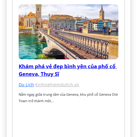
Khám phá vẻ đẹp bình yên của phố cổ 
Geneva, Thụy Sĩ
Du Lịch
·
Kinhnghiemdulich.vn
Nằm ngay giữa trung tâm của Geneva, khu phố cổ Geneva Old 
Town trở thành một…