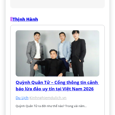
Thịnh Hành
Quỳnh Quân Tử – Cổng thông tin cảnh 
báo lừa đảo uy tín tại Việt Nam 2026
Du Lịch
·
Kinhnghiemdulich.vn
Quỳnh Quân Tử ra đời như thế nào? Trong vài năm…