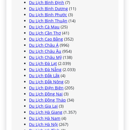
Du Lịch Bình Định
(7)
Du Lịch Bình Dương
(11)
Du Lịch Bình Phước
(3)
Du Lịch Bình Thuận
(14)
Du Lịch Cà Mau
(25)
Du Lịch Cần Thơ
(41)
Du Lịch Cao Bằng
(352)
Du Lịch Châu Á
(996)
Du Lịch Châu Âu
(954)
Du Lịch Châu Mỹ
(138)
Du Lịch Đà Lạt
(2.039)
Du Lịch Đà Nẵng
(2.033)
Du Lịch Đắk Lắk
(4)
Du Lịch Đắk Nông
(2)
Du Lịch Điện Biên
(205)
Du Lịch Đồng Nai
(3)
Du Lịch Đồng Tháp
(34)
Du Lịch Gia Lai
(3)
Du Lịch Hà Giang
(1.357)
Du Lịch Hà Nam
(4)
Du Lịch Hà Nội
(267)