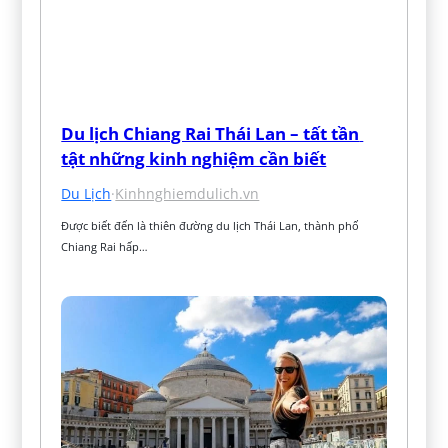
Du lịch Chiang Rai Thái Lan – tất tần 
tật những kinh nghiệm cần biết
Du Lịch
·
Kinhnghiemdulich.vn
Được biết đến là thiên đường du lịch Thái Lan, thành phố 
Chiang Rai hấp…