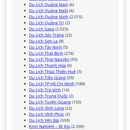
Du Lịch Quảng Nam
(6)
Du Lịch Quảng Ngãi
(4)
Du Lịch Quảng Ninh
(2.015)
Du Lịch Quảng Trị
(2)
Du Lịch Sapa
(2.023)
Du Lịch Sóc Trăng
(22)
Du Lịch Sơn La
(8)
Du Lịch Tây Ninh
(5)
Du Lịch Thái Bình
(274)
Du Lịch Thái Nguyên
(55)
Du Lịch Thanh Hóa
(6)
Du Lịch Thừa Thiên Huế
(3)
Du Lịch Tiền Giang
(29)
Du Lịch TP Hồ Chí Minh
(188)
Du Lịch Trà Vinh
(14)
Du Lịch Trung Quốc
(2)
Du Lịch Tuyên Quang
(150)
Du Lịch Vĩnh Long
(22)
Du Lịch Vĩnh Phúc
(2)
Du Lịch Yên Bái
(559)
Kinh Nghiệm – Bí Kíp
(2.390)