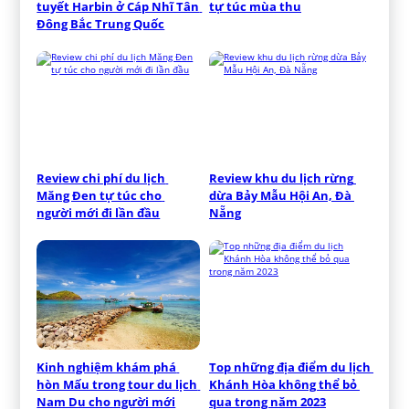
tuyết Harbin ở Cáp Nhĩ Tân 
tự túc mùa thu
Đông Bắc Trung Quốc
Review chi phí du lịch 
Review khu du lịch rừng 
Măng Đen tự túc cho 
dừa Bảy Mẫu Hội An, Đà 
người mới đi lần đầu
Nẵng
Kinh nghiệm khám phá 
Top những địa điểm du lịch 
hòn Mấu trong tour du lịch 
Khánh Hòa không thể bỏ 
Nam Du cho người mới
qua trong năm 2023