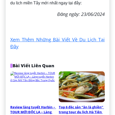
du lịch miền Tây mới nhất ngay tại đây:
Đăng ngày: 23/06/2024
Xem Thêm Những Bài Viết Về Du Lịch Tại
Đây
Bài Viết Liên Quan
Review làng tuyết Harbin – 
Top 6 đặc sản “ăn là ghiền” 
TOUR MỚI ĐỘC LẠ – Làng 
trong tour du lịch Hà Tiên 