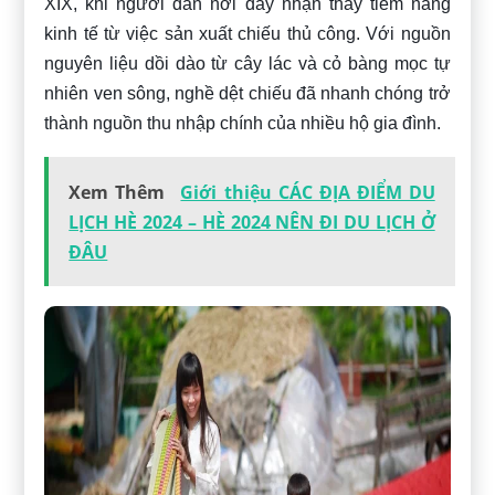
XIX, khi người dân nơi đây nhận thấy tiềm năng
kinh tế từ việc sản xuất chiếu thủ công. Với nguồn
nguyên liệu dồi dào từ cây lác và cỏ bàng mọc tự
nhiên ven sông, nghề dệt chiếu đã nhanh chóng trở
thành nguồn thu nhập chính của nhiều hộ gia đình.
Xem Thêm
Giới thiệu CÁC ĐỊA ĐIỂM DU
LỊCH HÈ 2024 – HÈ 2024 NÊN ĐI DU LỊCH Ở
ĐÂU