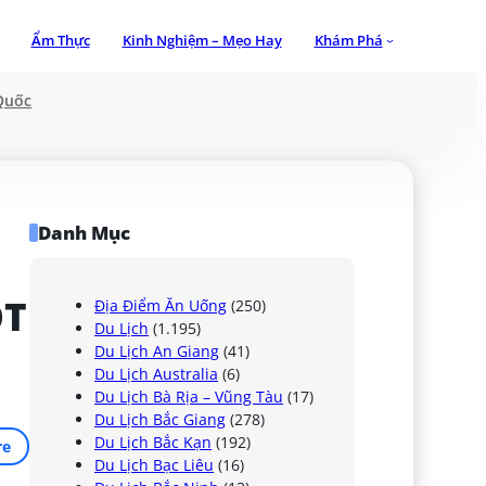
Ẩm Thực
Kinh Nghiệm – Mẹo Hay
Khám Phá
Quốc
Danh Mục
T 
Địa Điểm Ăn Uống
(250)
Du Lịch
(1.195)
Du Lịch An Giang
(41)
Du Lịch Australia
(6)
Du Lịch Bà Rịa – Vũng Tàu
(17)
Du Lịch Bắc Giang
(278)
Du Lịch Bắc Kạn
(192)
re
Du Lịch Bạc Liêu
(16)