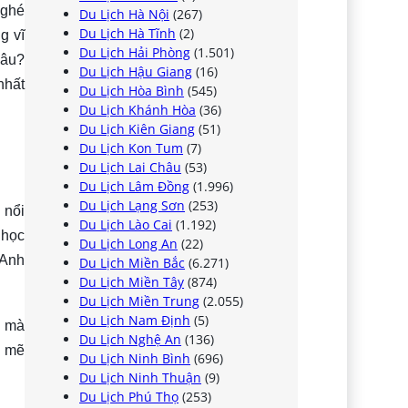
 ghé
Du Lịch Hà Nội
(267)
Du Lịch Hà Tĩnh
(2)
g vĩ
Du Lịch Hải Phòng
(1.501)
âu?
Du Lịch Hậu Giang
(16)
nhất
Du Lịch Hòa Bình
(545)
Du Lịch Khánh Hòa
(36)
Du Lịch Kiên Giang
(51)
Du Lịch Kon Tum
(7)
Du Lịch Lai Châu
(53)
Du Lịch Lâm Đồng
(1.996)
Du Lịch Lạng Sơn
(253)
 nổi
Du Lịch Lào Cai
(1.192)
 học
Du Lịch Long An
(22)
 Anh
Du Lịch Miền Bắc
(6.271)
Du Lịch Miền Tây
(874)
Du Lịch Miền Trung
(2.055)
Du Lịch Nam Định
(5)
n mà
Du Lịch Nghệ An
(136)
h mẽ
Du Lịch Ninh Bình
(696)
Du Lịch Ninh Thuận
(9)
Du Lịch Phú Thọ
(253)