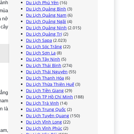
Du Lịch Phú Yên
(16)
hành
Du Lịch Quảng Bình
(3)
 mùa
Du Lịch Quảng Nam
(6)
á nở
Du Lịch Quảng Ngãi
(4)
 cây
Du Lịch Quảng Ninh
(2.015)
Du Lịch Quảng Trị
(2)
Du Lịch Sapa
(2.023)
Du Lịch Sóc Trăng
(22)
Du Lịch Sơn La
(8)
Du Lịch Tây Ninh
(5)
Du Lịch Thái Bình
(274)
Du Lịch Thái Nguyên
(55)
Du Lịch Thanh Hóa
(6)
Du Lịch Thừa Thiên Huế
(3)
Du Lịch Tiền Giang
(29)
đẳng
Du Lịch TP Hồ Chí Minh
(188)
tham
Du Lịch Trà Vinh
(14)
n là
Du Lịch Trung Quốc
(2)
Du Lịch Tuyên Quang
(150)
Du Lịch Vĩnh Long
(22)
Du Lịch Vĩnh Phúc
(2)
Cam,