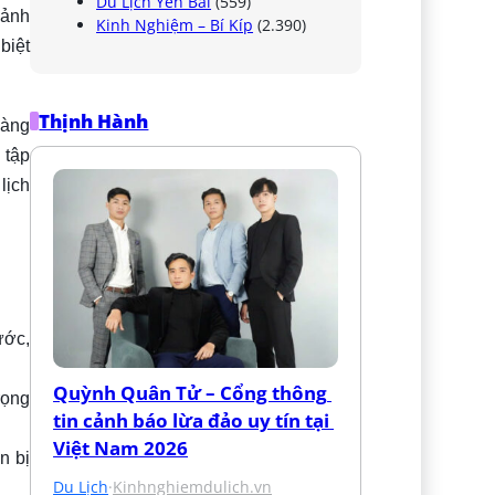
Du Lịch Yên Bái
(559)
cảnh
Kinh Nghiệm – Bí Kíp
(2.390)
biệt
Thịnh Hành
hàng
 tập
lịch
ước,
Quỳnh Quân Tử – Cổng thông 
rọng
tin cảnh báo lừa đảo uy tín tại 
Việt Nam 2026
n bị
Du Lịch
·
Kinhnghiemdulich.vn