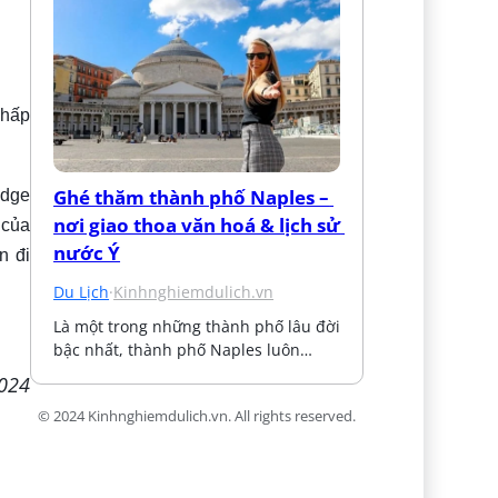
hấp
Ghé thăm thành phố Naples – 
idge
nơi giao thoa văn hoá & lịch sử 
 của
nước Ý
n đi
Du Lịch
·
Kinhnghiemdulich.vn
Là một trong những thành phố lâu đời 
bậc nhất, thành phố Naples luôn…
2024
© 2024 Kinhnghiemdulich.vn. All rights reserved.