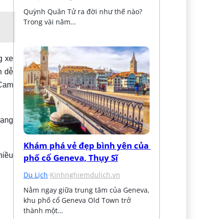
Quỳnh Quân Tử ra đời như thế nào? 
Trong vài năm…
g xe
h dễ
 Cam
dạng
Khám phá vẻ đẹp bình yên của 
hiều
phố cổ Geneva, Thụy Sĩ
Du Lịch
·
Kinhnghiemdulich.vn
Nằm ngay giữa trung tâm của Geneva, 
khu phố cổ Geneva Old Town trở 
thành một…