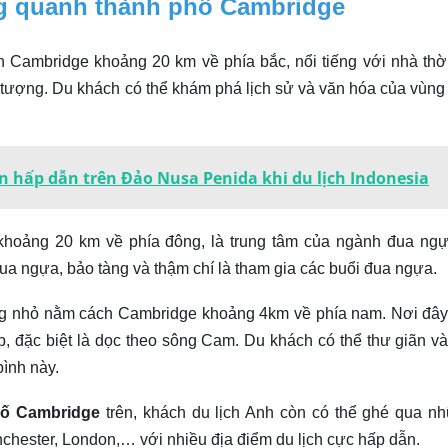
ng quanh thành phố Cambridge
ch Cambridge khoảng 20 km về phía bắc, nổi tiếng với nhà thờ
ấn tượng. Du khách có thể khám phá lịch sử và văn hóa của vùng
hấp dẫn trên Đảo Nusa Penida khi du lịch Indonesia
khoảng 20 km về phía đông, là trung tâm của ngành đua ng
a ngựa, bảo tàng và thậm chí là tham gia các buổi đua ngựa.
àng nhỏ nằm cách Cambridge khoảng 4km về phía nam. Nơi đây
, đặc biệt là dọc theo sông Cam. Du khách có thể thư giãn và
bình này.
hố Cambridge
trên, khách du lịch Anh còn có thể ghé qua n
chester, London,… với nhiều địa điểm du lịch cực hấp dẫn.