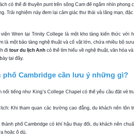
hách có thể đi thuyền punt trên sông Cam để ngắm nhìn phong 
g. Trải nghiệm này đem lại cảm giác thư thái và lãng mạn, đặc 
viện Wren tại Trinity College là một kho tàng kiến thức với 
m là một bảo tàng nghệ thuật và cổ vật lớn, chứa nhiều bộ sưu
ch đi
tour du lịch Anh
có thể tìm hiểu về nghệ thuật, văn hóa và 
bày tại đây.
nh phố Cambridge cần lưu ý những gì?
 nổi tiếng như King’s College Chapel có thể yêu cầu đặt vé tr
lịch: Khi tham quan các trường cao đẳng, du khách nên tôn t
: thành phố Cambridge có khí hậu thay đổi, du khách nên chuẩ
a hoặc ô dù.