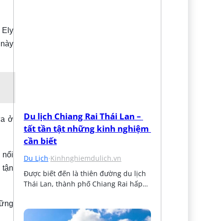
 Ely
 này
Du lịch Chiang Rai Thái Lan – 
ựa ở
tất tần tật những kinh nghiệm 
cần biết
 nổi
Du Lịch
·
Kinhnghiemdulich.vn
 tận
Được biết đến là thiên đường du lịch 
Thái Lan, thành phố Chiang Rai hấp…
hững