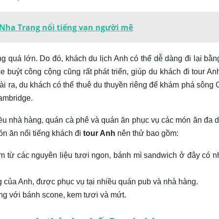
 Nha Trang nổi tiếng vạn người mê
g quá lớn. Do đó, khách du lịch Anh có thể dễ dàng đi lại bằn
 buýt công cộng cũng rất phát triển, giúp du khách đi tour An
i ra, du khách có thể thuê du thuyền riêng để khám phá sông
ambridge.
ều nhà hàng, quán cà phê và quán ăn phục vụ các món ăn đa 
n ăn nổi tiếng khách đi
tour Anh
nên thử bao gồm:
 từ các nguyên liệu tươi ngon, bánh mì sandwich ở đây có n
g của Anh, được phục vụ tại nhiều quán pub và nhà hàng.
ống với bánh scone, kem tươi và mứt.