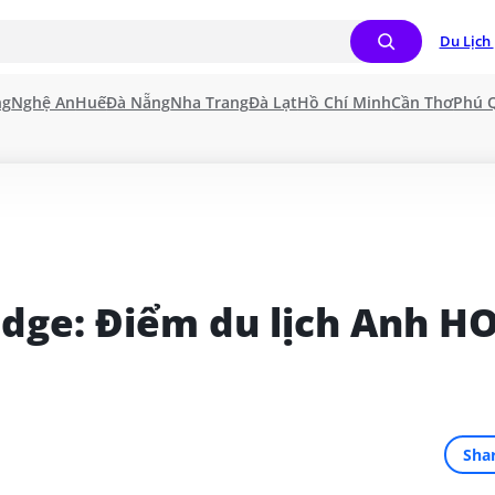
Du Lịch 
ng
Nghệ An
Huế
Đà Nẵng
Nha Trang
Đà Lạt
Hồ Chí Minh
Cần Thơ
Phú 
ge: Điểm du lịch Anh HO
Sha