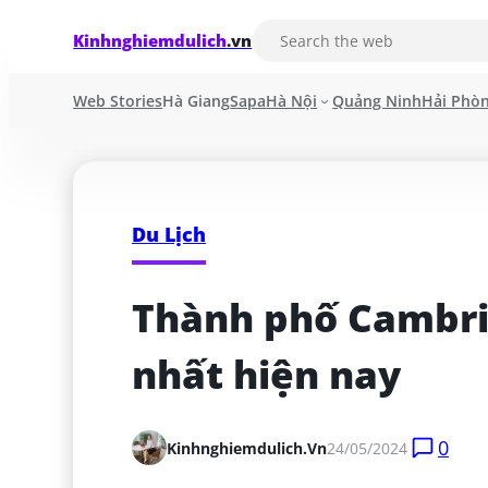
Kinhnghiemdulich
.vn
Web Stories
Hà Giang
Sapa
Hà Nội
Quảng Ninh
Hải Phò
Du Lịch
Thành phố Cambrid
nhất hiện nay
0
Kinhnghiemdulich.vn
24/05/2024