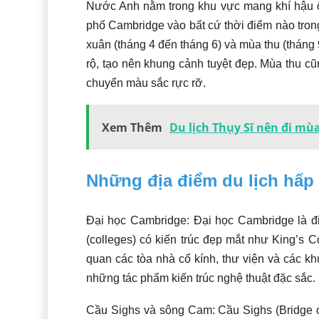
Nước Anh nằm trong khu vực mang khí hậu ô
phố Cambridge vào bất cứ thời điểm nào trong
xuân (tháng 4 đến tháng 6) và mùa thu (tháng 
rộ, tạo nên khung cảnh tuyệt đẹp. Mùa thu c
chuyển màu sắc rực rỡ.
Xem Thêm
Du lịch Thụy Sĩ nên đi m
Những địa điểm du lịch hấp
Đại học Cambridge: Đại học Cambridge là đ
(colleges) có kiến trúc đẹp mắt như King’s C
quan các tòa nhà cổ kính, thư viện và các kh
những tác phẩm kiến trúc nghệ thuật đặc sắc.
Cầu Sighs và sông Cam: Cầu Sighs (Bridge o