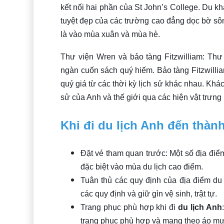
kết nối hai phần của St John’s College. Du k
tuyệt đẹp của các trường cao đẳng dọc bờ sôn
là vào mùa xuân và mùa hè.
Thư viện Wren và bảo tàng Fitzwilliam: Thư 
ngàn cuốn sách quý hiếm. Bảo tàng Fitzwillia
quý giá từ các thời kỳ lịch sử khác nhau. Khá
sử của Anh và thế giới qua các hiện vật trưng 
Khi đi du lịch Anh đến thà
Đặt vé tham quan trước: Một số địa điểm
đặc biệt vào mùa du lịch cao điểm.
Tuân thủ các quy định của địa điểm du 
các quy định và giữ gìn vệ sinh, trật tự.
Trang phục phù hợp khi đi
du lịch Anh
trang phục phù hợp và mang theo áo mư