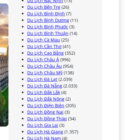
Du Lịch Bắc Ninh
(13)
Du Lịch Bến Tre
(26)
Du Lịch Bình Định
(7)
Du Lịch Bình Dương
(11)
Du Lịch Bình Phước
(3)
Du Lịch Bình Thuận
(14)
Du Lịch Cà Mau
(25)
Du Lịch Cần Thơ
(41)
Du Lịch Cao Bằng
(352)
Du Lịch Châu Á
(996)
Du Lịch Châu Âu
(954)
Du Lịch Châu Mỹ
(138)
Du Lịch Đà Lạt
(2.039)
Du Lịch Đà Nẵng
(2.033)
Du Lịch Đắk Lắk
(4)
Du Lịch Đắk Nông
(2)
Du Lịch Điện Biên
(205)
Du Lịch Đồng Nai
(3)
Du Lịch Đồng Tháp
(34)
Du Lịch Gia Lai
(3)
Du Lịch Hà Giang
(1.357)
Du Lịch Hà Nam
(4)