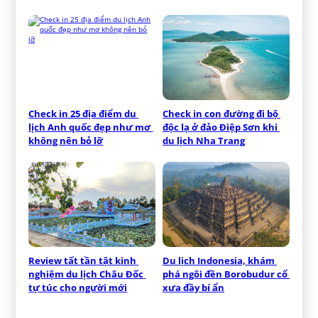
Check in 25 địa điểm du 
Check in con đường đi bộ 
lịch Anh quốc đẹp như mơ 
độc lạ ở đảo Điệp Sơn khi 
không nên bỏ lỡ
du lịch Nha Trang
Review tất tần tật kinh 
Du lịch Indonesia, khám 
nghiệm du lịch Châu Đốc 
phá ngôi đền Borobudur cổ 
tự túc cho người mới
xưa đầy bí ẩn