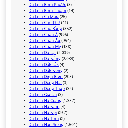
Du Lịch Bình Phước
(3)
Du Lịch Bình Thuận
(14)
Du Lịch Cà Mau
(25)
Du Lịch Cần Thơ
(41)
Du Lịch Cao Bằng
(352)
Du Lịch Châu Á
(996)
Du Lịch Châu Âu
(954)
Du Lịch Châu Mỹ
(138)
Du Lịch Đà Lạt
(2.039)
Du Lịch Đà Nẵng
(2.033)
Du Lịch Đắk Lắk
(4)
Du Lịch Đắk Nông
(2)
Du Lịch Điện Biên
(205)
Du Lịch Đồng Nai
(3)
Du Lịch Đồng Tháp
(34)
Du Lịch Gia Lai
(3)
Du Lịch Hà Giang
(1.357)
Du Lịch Hà Nam
(4)
Du Lịch Hà Nội
(267)
Du Lịch Hà Tĩnh
(2)
Du Lịch Hải Phòng
(1.501)