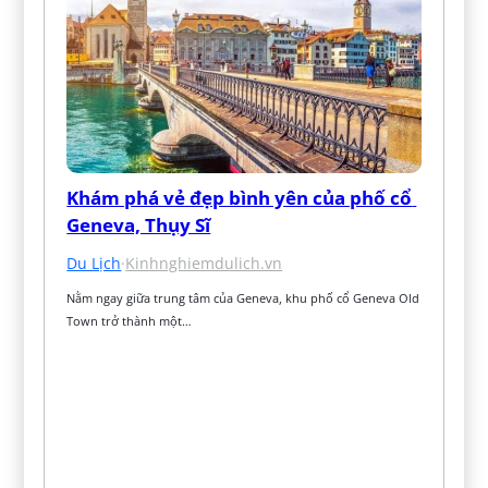
Khám phá vẻ đẹp bình yên của phố cổ 
Geneva, Thụy Sĩ
Du Lịch
·
Kinhnghiemdulich.vn
Nằm ngay giữa trung tâm của Geneva, khu phố cổ Geneva Old 
Town trở thành một…