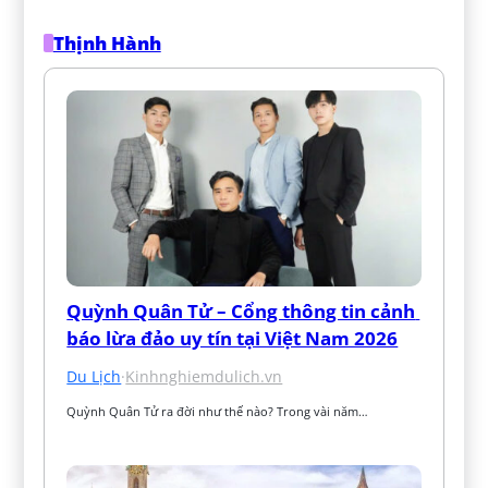
Thịnh Hành
Quỳnh Quân Tử – Cổng thông tin cảnh 
báo lừa đảo uy tín tại Việt Nam 2026
Du Lịch
·
Kinhnghiemdulich.vn
Quỳnh Quân Tử ra đời như thế nào? Trong vài năm…