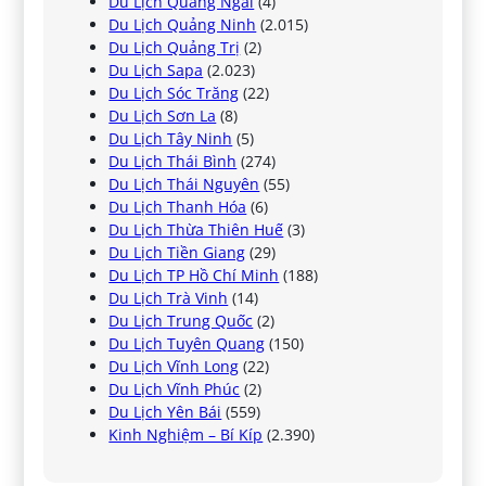
Du Lịch Quảng Ngãi
(4)
Du Lịch Quảng Ninh
(2.015)
Du Lịch Quảng Trị
(2)
Du Lịch Sapa
(2.023)
Du Lịch Sóc Trăng
(22)
Du Lịch Sơn La
(8)
Du Lịch Tây Ninh
(5)
Du Lịch Thái Bình
(274)
Du Lịch Thái Nguyên
(55)
Du Lịch Thanh Hóa
(6)
Du Lịch Thừa Thiên Huế
(3)
Du Lịch Tiền Giang
(29)
Du Lịch TP Hồ Chí Minh
(188)
Du Lịch Trà Vinh
(14)
Du Lịch Trung Quốc
(2)
Du Lịch Tuyên Quang
(150)
Du Lịch Vĩnh Long
(22)
Du Lịch Vĩnh Phúc
(2)
Du Lịch Yên Bái
(559)
Kinh Nghiệm – Bí Kíp
(2.390)