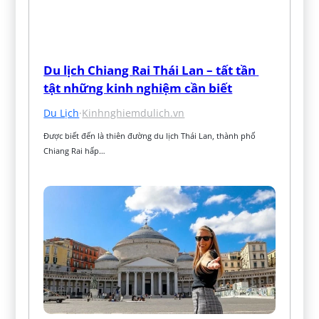
Du lịch Chiang Rai Thái Lan – tất tần 
tật những kinh nghiệm cần biết
Du Lịch
·
Kinhnghiemdulich.vn
Được biết đến là thiên đường du lịch Thái Lan, thành phố 
Chiang Rai hấp…