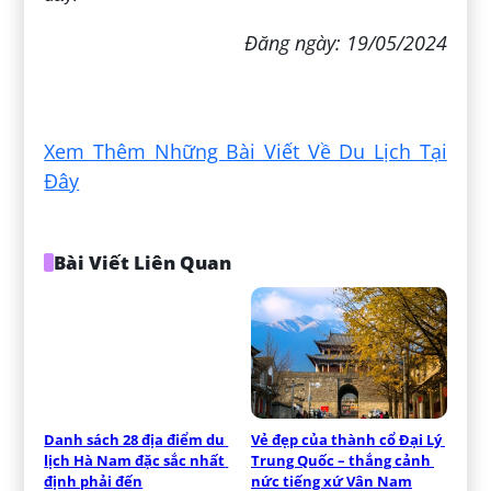
Đăng ngày: 19/05/2024
Xem Thêm Những Bài Viết Về Du Lịch Tại
Đây
Bài Viết Liên Quan
Danh sách 28 địa điểm du 
Vẻ đẹp của thành cổ Đại Lý 
lịch Hà Nam đặc sắc nhất 
Trung Quốc – thắng cảnh 
định phải đến
nức tiếng xứ Vân Nam