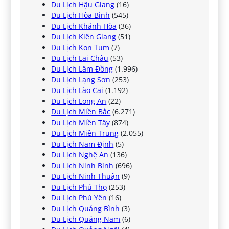
Du Lịch Hậu Giang
(16)
Du Lịch Hòa Bình
(545)
Du Lịch Khánh Hòa
(36)
Du Lịch Kiên Giang
(51)
Du Lịch Kon Tum
(7)
Du Lịch Lai Châu
(53)
Du Lịch Lâm Đồng
(1.996)
Du Lịch Lạng Sơn
(253)
Du Lịch Lào Cai
(1.192)
Du Lịch Long An
(22)
Du Lịch Miền Bắc
(6.271)
Du Lịch Miền Tây
(874)
Du Lịch Miền Trung
(2.055)
Du Lịch Nam Định
(5)
Du Lịch Nghệ An
(136)
Du Lịch Ninh Bình
(696)
Du Lịch Ninh Thuận
(9)
Du Lịch Phú Thọ
(253)
Du Lịch Phú Yên
(16)
Du Lịch Quảng Bình
(3)
Du Lịch Quảng Nam
(6)