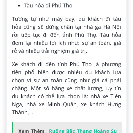
Tàu hỏa đi Phú Thọ
Tương tự như máy bay, du khách đi tàu
hỏa cũng sẽ dừng chân tại nhà ga Hà Nội
rồi tiếp tục đi đến tỉnh Phú Thọ. Tàu hỏa
đem lại nhiều lợi ích như: sự an toàn, giá
rẻ và nhiều trải nghiệm giá trị.
Xe khách đi đến tỉnh Phú Thọ là phương
tiện phổ biến được nhiều du khách lựa
chọn vì sự an toàn cũng như giá cả phải
chăng. Một số hãng xe chất lượng, uy tín
du khách có thể lựa chọn là: nhà xe Tiến
Nga, nhà xe Minh Quân, xe khách Hưng
Thành,…
Xem Thêm
Ruộng Bậc Thang Hoàng Su