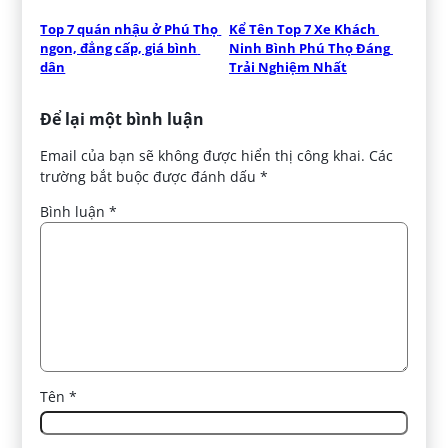
Top 7 quán nhậu ở Phú Thọ 
Kể Tên Top 7 Xe Khách 
ngon, đẳng cấp, giá bình 
Ninh Bình Phú Thọ Đáng 
dân
Trải Nghiệm Nhất
Để lại một bình luận
Email của bạn sẽ không được hiển thị công khai.
Các
trường bắt buộc được đánh dấu
*
Bình luận
*
Tên
*