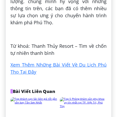
lượng. chúng mình hy vọng với những
thông tin trên, các bạn đã có thêm nhiều
sự lựa chọn ưng ý cho chuyến hành trình
khám phá Phú Thọ.
Đăng bởi:
Yến Yến
Từ khoá: Thanh Thủy Resort – Tìm về chốn
tự nhiên thanh bình
Xem Thêm Những Bài Viết Về Du Lịch Phú
Thọ Tại Đây
Bài Viết Liên Quan