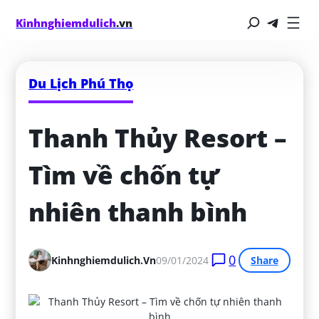
Kinhnghiemdulich
.vn
Du Lịch Phú Thọ
Thanh Thủy Resort – 
Tìm về chốn tự 
nhiên thanh bình
0
Kinhnghiemdulich.vn
09/01/2024
Share