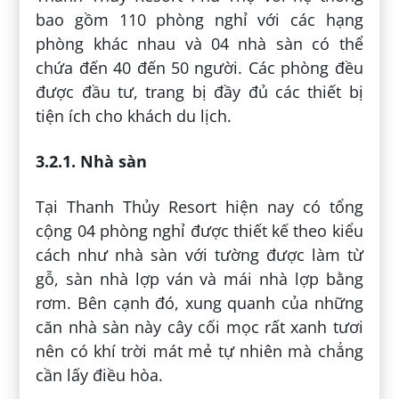
bao gồm 110 phòng nghỉ với các hạng
phòng khác nhau và 04 nhà sàn có thể
chứa đến 40 đến 50 người. Các phòng đều
được đầu tư, trang bị đầy đủ các thiết bị
tiện ích cho khách du lịch.
3.2.1. Nhà sàn
Tại Thanh Thủy Resort hiện nay có tổng
cộng 04 phòng nghỉ được thiết kế theo kiểu
cách như nhà sàn với tường được làm từ
gỗ, sàn nhà lợp ván và mái nhà lợp bằng
rơm. Bên cạnh đó, xung quanh của những
căn nhà sàn này cây cối mọc rất xanh tươi
nên có khí trời mát mẻ tự nhiên mà chẳng
cần lấy điều hòa.