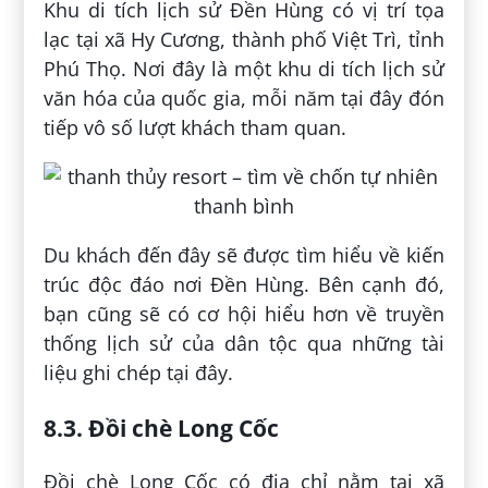
Khu di tích lịch sử Đền Hùng có vị trí tọa
lạc tại xã Hy Cương, thành phố Việt Trì, tỉnh
Phú Thọ. Nơi đây là một khu di tích lịch sử
văn hóa của quốc gia, mỗi năm tại đây đón
tiếp vô số lượt khách tham quan.
Du khách đến đây sẽ được tìm hiểu về kiến
trúc độc đáo nơi Đền Hùng. Bên cạnh đó,
bạn cũng sẽ có cơ hội hiểu hơn về truyền
thống lịch sử của dân tộc qua những tài
liệu ghi chép tại đây.
8.3. Đồi chè Long Cốc
Đồi chè Long Cốc có địa chỉ nằm tại xã