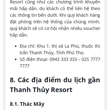
Resort cũng như các chương trình khuyến
mãi hấp dẫn, du khách có thể liên hệ theo
các thông tin bên dưới. Khi quý khách hàng
đặt phòng trên hệ thống của chúng mình,
quý khách sẽ có cơ hội nhận nhiều voucher
hấp dẫn.
Địa chỉ: Khu 1, thị xã La Phù, thuộc thị
trấn Thanh Thủy, Tỉnh Phú Thọ.
Số điện thoại: 0943 333 333 – 025 7777
7777
8. Các địa điểm du lịch gần
Thanh Thủy Resort
8.1. Thác Mây