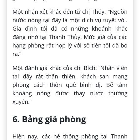
Một nhận xét khác đến từ chị Thủy: “Nguồn
nước nóng tại đây là một dịch vụ tuyệt vời.
Gia đình tôi đã có những khoảnh khắc
đáng nhớ tại Thanh Thủy. Mức giá của các
hạng phòng rất hợp lý với số tiền tôi đã bỏ
ra.”
Một đánh giá khác của chị Bích: “Nhân viên
tại đây rất thân thiện, khách sạn mang
phong cách thôn quê bình dị. Bể tắm
khoáng nóng được thay nước thường
xuyên.”
6. Bảng giá phòng
Hiện nay, các hệ thống phòng tại Thanh