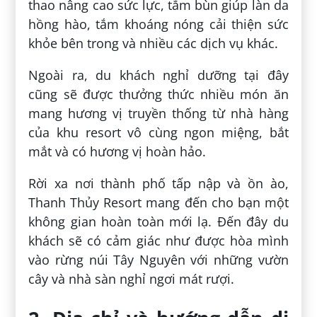
thao nâng cao sức lực, tắm bùn giúp làn da
hồng hào, tắm khoáng nóng cải thiện sức
khỏe bên trong và nhiều các dịch vụ khác.
Ngoài ra, du khách nghỉ dưỡng tại đây
cũng sẽ được thưởng thức nhiều món ăn
mang hương vị truyền thống từ nhà hàng
của khu resort vô cùng ngon miệng, bắt
mắt và có hương vị hoàn hảo.
Rời xa nơi thành phố tấp nập và ồn ào,
Thanh Thủy Resort mang đến cho bạn một
không gian hoàn toàn mới lạ. Đến đây du
khách sẽ có cảm giác như được hòa mình
vào rừng núi Tây Nguyên với những vườn
cây và nhà sàn nghỉ ngơi mát rượi.