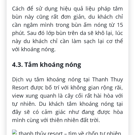
Cách để sử dụng hiệu quả liệu pháp tắm
bùn này cũng rất đơn giản, du khách chỉ
cần ngâm mình trong bùn ấm nóng từ 15
phút. Sau đó lớp bùn trên da sẽ khô lại, lúc
này du khách chỉ cần làm sạch lại cơ thể
với khoáng nóng.
4.3. Tắm khoáng nóng
Dịch vụ tắm khoáng nóng tại Thanh Thuy
Resort được bố trí với không gian rộng rãi,
view xung quanh là cây cối rất hài hòa với
tự nhiên. Du khách tắm khoáng nóng tại
đây sẽ có cảm giác như đang được hòa
mình cùng với thiên nhiên đất trời.