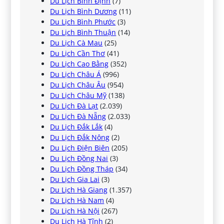
Du Lịch Bình Định
(7)
Du Lịch Bình Dương
(11)
Du Lịch Bình Phước
(3)
Du Lịch Bình Thuận
(14)
Du Lịch Cà Mau
(25)
Du Lịch Cần Thơ
(41)
Du Lịch Cao Bằng
(352)
Du Lịch Châu Á
(996)
Du Lịch Châu Âu
(954)
Du Lịch Châu Mỹ
(138)
Du Lịch Đà Lạt
(2.039)
Du Lịch Đà Nẵng
(2.033)
Du Lịch Đắk Lắk
(4)
Du Lịch Đắk Nông
(2)
Du Lịch Điện Biên
(205)
Du Lịch Đồng Nai
(3)
Du Lịch Đồng Tháp
(34)
Du Lịch Gia Lai
(3)
Du Lịch Hà Giang
(1.357)
Du Lịch Hà Nam
(4)
Du Lịch Hà Nội
(267)
Du Lịch Hà Tĩnh
(2)