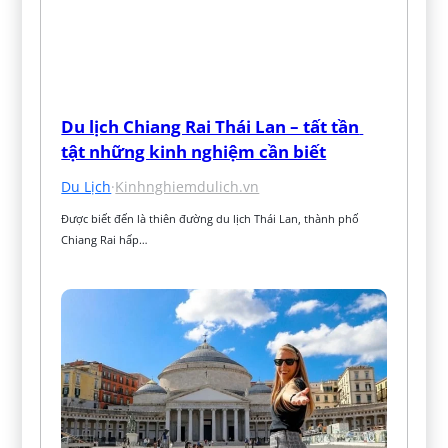
Du lịch Chiang Rai Thái Lan – tất tần 
tật những kinh nghiệm cần biết
Du Lịch
·
Kinhnghiemdulich.vn
Được biết đến là thiên đường du lịch Thái Lan, thành phố 
Chiang Rai hấp…