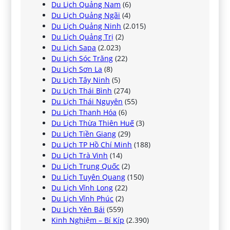
Du Lịch Quảng Nam
(6)
Du Lịch Quảng Ngãi
(4)
Du Lịch Quảng Ninh
(2.015)
Du Lịch Quảng Trị
(2)
Du Lịch Sapa
(2.023)
Du Lịch Sóc Trăng
(22)
Du Lịch Sơn La
(8)
Du Lịch Tây Ninh
(5)
Du Lịch Thái Bình
(274)
Du Lịch Thái Nguyên
(55)
Du Lịch Thanh Hóa
(6)
Du Lịch Thừa Thiên Huế
(3)
Du Lịch Tiền Giang
(29)
Du Lịch TP Hồ Chí Minh
(188)
Du Lịch Trà Vinh
(14)
Du Lịch Trung Quốc
(2)
Du Lịch Tuyên Quang
(150)
Du Lịch Vĩnh Long
(22)
Du Lịch Vĩnh Phúc
(2)
Du Lịch Yên Bái
(559)
Kinh Nghiệm – Bí Kíp
(2.390)