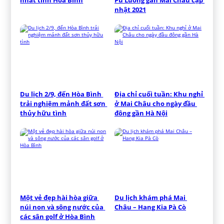
nhật 2021
Du lịch 2/9, đến Hòa Bình 
Địa chỉ cuối tuần: Khu nghỉ 
trải nghiệm mảnh đất sơn 
ở Mai Châu cho ngày đầu 
thủy hữu tình
đông gần Hà Nội
Một vẻ đẹp hài hòa giữa 
Du lịch khám phá Mai 
núi non và sông nước của 
Châu – Hang Kia Pà Cò
các sân golf ở Hòa Bình