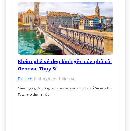
Khám phá vẻ đẹp bình yên của phố cổ 
Geneva, Thụy Sĩ
Du Lịch
·
Kinhnghiemdulich.vn
Nằm ngay giữa trung tâm của Geneva, khu phố cổ Geneva Old 
Town trở thành một…