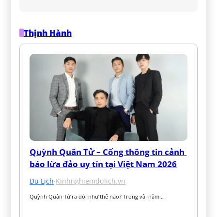
Thịnh Hành
Quỳnh Quân Tử – Cổng thông tin cảnh 
báo lừa đảo uy tín tại Việt Nam 2026
Du Lịch
·
Kinhnghiemdulich.vn
Quỳnh Quân Tử ra đời như thế nào? Trong vài năm…