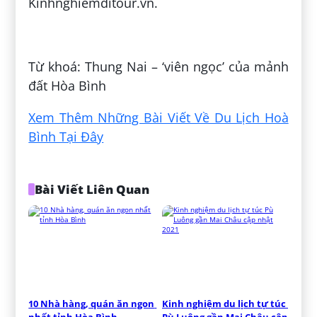
Kinhnghiemditour.vn.
Đăng bởi:
Quốc Hoàng
Từ khoá: Thung Nai – ‘viên ngọc’ của mảnh
đất Hòa Bình
Xem Thêm Những Bài Viết Về Du Lịch Hoà
Bình Tại Đây
Bài Viết Liên Quan
10 Nhà hàng, quán ăn ngon 
Kinh nghiệm du lịch tự túc 
nhất tỉnh Hòa Bình
Pù Luông gần Mai Châu cập 