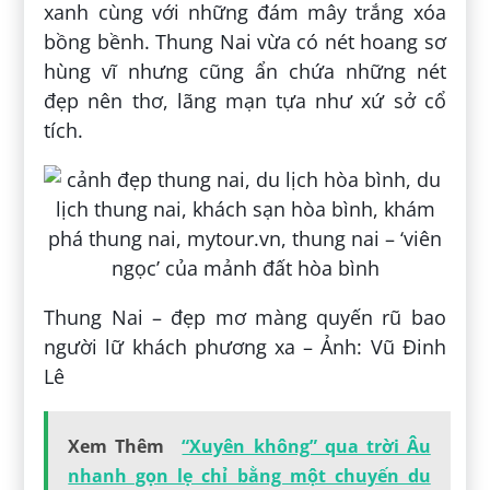
xanh cùng với những đám mây trắng xóa
bồng bềnh. Thung Nai vừa có nét hoang sơ
hùng vĩ nhưng cũng ẩn chứa những nét
đẹp nên thơ, lãng mạn tựa như xứ sở cổ
tích.
Thung Nai – đẹp mơ màng quyến rũ bao
người lữ khách phương xa – Ảnh: Vũ Đinh
Lê
Xem Thêm
“Xuyên không” qua trời Âu
nhanh gọn lẹ chỉ bằng một chuyến du