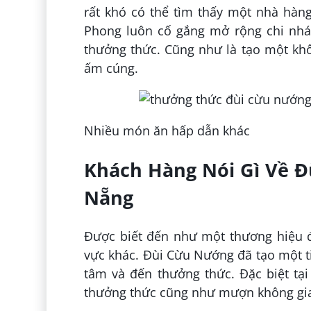
rất khó có thể tìm thấy một nhà hàng
Phong luôn cố gắng mở rộng chi nhá
thưởng thức. Cũng như là tạo một kh
ấm cúng.
Nhiều món ăn hấp dẫn khác
Khách Hàng Nói Gì Về 
Nẵng
Được biết đến như một thương hiệu 
vực khác. Đùi Cừu Nướng đã tạo một t
tâm và đến thưởng thức. Đặc biệt tại
thưởng thức cũng như mượn không gi