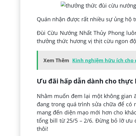
Quán nhận được rất nhiều sự ủng hộ 
Đùi Cừu Nướng Nhất Thủy Phong luôn 
thưởng thức hương vị thịt cừu ngon độ
Xem Thêm
Kinh nghiệm hữu ích cho 
Ưu đãi hấp dẫn dành cho thực
Nhằm muốn đem lại một không gian ăn
đang trong quá trình sửa chữa để có
mang đến diện mạo mới hơn cho khách
tổng bill từ 25/5 – 2/6. Đừng bỏ lỡ ưu
thôi!