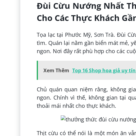
Đùi Cừu Nướng Nhất Th
Cho Các Thực Khách Gầ
Tọa lạc tại Phước Mỹ, Sơn Trà. Đùi 
tìm. Quán lại nằm gần biển mát mẻ, yê
ngon. Nơi đây rất phù hợp cho các cuộ
Xem Thêm
Top 16 Shop hoa giả uy tí
Chủ quán quan niệm rằng, không gi
ngon. Chính vì thế, không gian tại q
thoải mái nhất cho thực khách.
Thịt cừu có thể nói là một món ăn vẫn