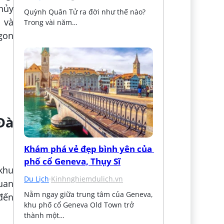
Thủy
Quỳnh Quân Tử ra đời như thế nào? 
 và
Trong vài năm…
gon
Đà
Khám phá vẻ đẹp bình yên của 
phố cổ Geneva, Thụy Sĩ
khu
Du Lịch
·
Kinhnghiemdulich.vn
quan
Nằm ngay giữa trung tâm của Geneva, 
 đến
khu phố cổ Geneva Old Town trở 
thành một…