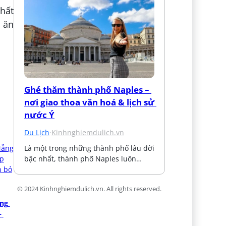
hất
 ăn
Ghé thăm thành phố Naples – 
nơi giao thoa văn hoá & lịch sử 
nước Ý
Du Lịch
·
Kinhnghiemdulich.vn
Là một trong những thành phố lâu đời 
bậc nhất, thành phố Naples luôn…
© 2024 Kinhnghiemdulich.vn. All rights reserved.
ng 
 