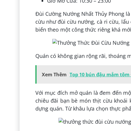
Giờ Mở Cửa: 10:30 – 23:00
Đùi Cường Nướng Nhất Thủy Phong là 
cừu như đùi cừu nướng, cà ri cừu, lẩ
biến theo một công thức riêng khá mới
Quán có không gian rộng rãi, thoáng 
Xem Thêm
Top 10 bún đậu mắm tôm 
Với mục đích mở quán là đem đến một
chiêu đãi bạn bè món thịt cừu khoái
dựng quán. Từ khâu lựa chọn thực ph