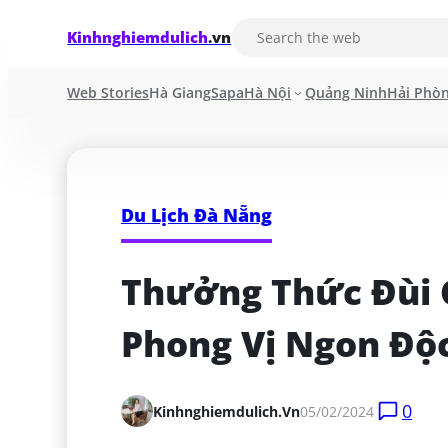
Kinhnghiemdulich
.vn
Web Stories
Hà Giang
Sapa
Hà Nội
Quảng Ninh
Hải Phò
Du Lịch Đà Nẵng
Thưởng Thức Đùi 
Phong Vị Ngon Độ
0
Kinhnghiemdulich.vn
05/02/2024