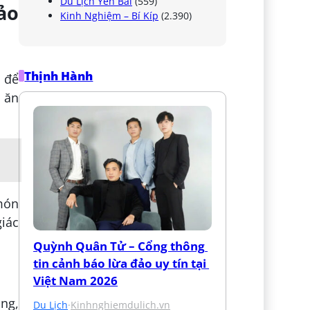
Du Lịch Yên Bái
(559)
ảo
Kinh Nghiệm – Bí Kíp
(2.390)
Thịnh Hành
 để
ồ ăn
món
giác
Quỳnh Quân Tử – Cổng thông 
tin cảnh báo lừa đảo uy tín tại 
Việt Nam 2026
ẵng,
Du Lịch
·
Kinhnghiemdulich.vn