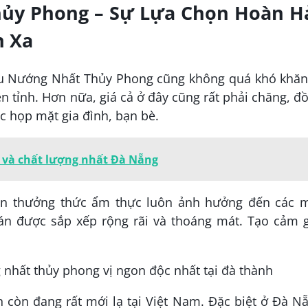
ủy Phong – Sự Lựa Chọn Hoàn H
n Xa
Cừu Nướng Nhất Thủy Phong cũng không quá khó khăn
n tỉnh. Hơn nữa, giá cả ở đây cũng rất phải chăng, đ
c họp mặt gia đình, bạn bè.
n và chất lượng nhất Đà Nẵng
an thưởng thức ẩm thực luôn ảnh hưởng đến các 
uán được sắp xếp rộng rãi và thoáng mát. Tạo cảm 
 còn đang rất mới lạ tại Việt Nam. Đặc biệt ở Đà N