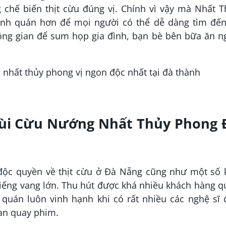
 chế biến thịt cừu đúng vị. Chính vì vậy mà Nhất 
nh quán hơn để mọi người có thể dễ dàng tìm đến
ông gian để sum họp gia đình, bạn bè bên bữa ăn n
Đùi Cừu Nướng Nhất Thủy Phong 
độc quyền về thịt cừu ở Đà Nẵng cũng như một số 
iếng vang lớn. Thu hút được khá nhiều khách hàng 
 quán luôn vinh hạnh khi có rất nhiều các nghệ sĩ
an quay phim.