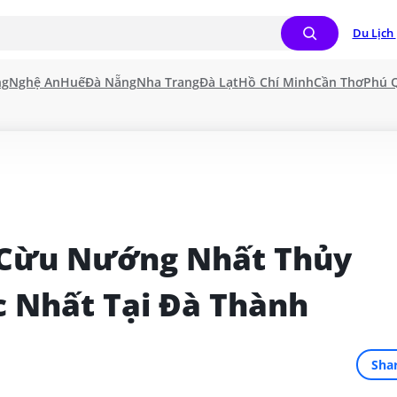
Du Lịch 
ng
Nghệ An
Huế
Đà Nẵng
Nha Trang
Đà Lạt
Hồ Chí Minh
Cần Thơ
Phú 
Cừu Nướng Nhất Thủy 
c Nhất Tại Đà Thành
Sha