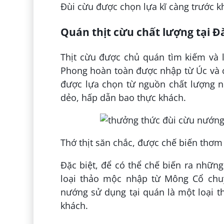
Đùi cừu được chọn lựa kĩ càng trước k
Quán thịt cừu chất lượng tại 
Thịt cừu được chủ quán tìm kiếm và 
Phong hoàn toàn được nhập từ Úc và cừ
được lựa chọn từ nguồn chất lượng n
dẻo, hấp dẫn bao thực khách.
Thớ thịt săn chắc, được chế biến thơ
Đặc biệt, để có thể chế biến ra nhữn
loại thảo mộc nhập từ Mông Cổ chuy
nướng sử dụng tại quán là một loại t
khách.