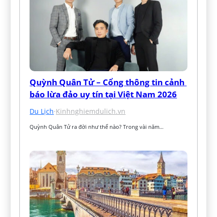
Quỳnh Quân Tử – Cổng thông tin cảnh 
báo lừa đảo uy tín tại Việt Nam 2026
Du Lịch
·
Kinhnghiemdulich.vn
Quỳnh Quân Tử ra đời như thế nào? Trong vài năm…