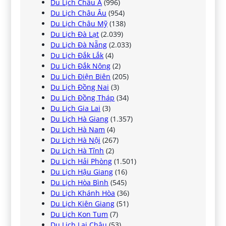
Du Lịch Châu Á
(996)
Du Lịch Châu Âu
(954)
Du Lịch Châu Mỹ
(138)
Du Lịch Đà Lạt
(2.039)
Du Lịch Đà Nẵng
(2.033)
Du Lịch Đắk Lắk
(4)
Du Lịch Đắk Nông
(2)
Du Lịch Điện Biên
(205)
Du Lịch Đồng Nai
(3)
Du Lịch Đồng Tháp
(34)
Du Lịch Gia Lai
(3)
Du Lịch Hà Giang
(1.357)
Du Lịch Hà Nam
(4)
Du Lịch Hà Nội
(267)
Du Lịch Hà Tĩnh
(2)
Du Lịch Hải Phòng
(1.501)
Du Lịch Hậu Giang
(16)
Du Lịch Hòa Bình
(545)
Du Lịch Khánh Hòa
(36)
Du Lịch Kiên Giang
(51)
Du Lịch Kon Tum
(7)
Du Lịch Lai Châu
(53)