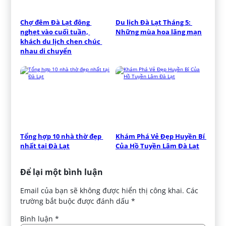
Chợ đêm Đà Lạt đông 
Du lịch Đà Lạt Tháng 5: 
nghẹt vào cuối tuần, 
Những mùa hoa lãng mạn
khách du lịch chen chúc 
nhau di chuyển
Tổng hợp 10 nhà thờ đẹp 
Khám Phá Vẻ Đẹp Huyền Bí 
nhất tại Đà Lạt
Của Hồ Tuyền Lâm Đà Lạt
Để lại một bình luận
Email của bạn sẽ không được hiển thị công khai.
Các
trường bắt buộc được đánh dấu
*
Bình luận
*