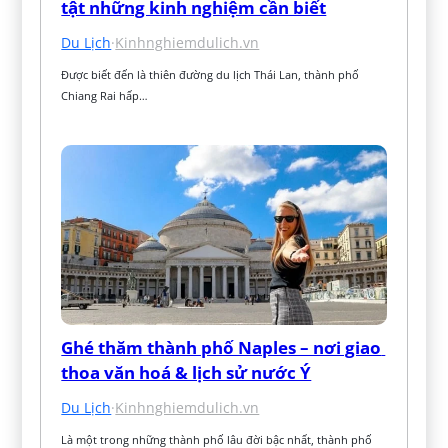
tật những kinh nghiệm cần biết
Du Lịch
·
Kinhnghiemdulich.vn
Được biết đến là thiên đường du lịch Thái Lan, thành phố 
Chiang Rai hấp…
Ghé thăm thành phố Naples – nơi giao 
thoa văn hoá & lịch sử nước Ý
Du Lịch
·
Kinhnghiemdulich.vn
Là một trong những thành phố lâu đời bậc nhất, thành phố 