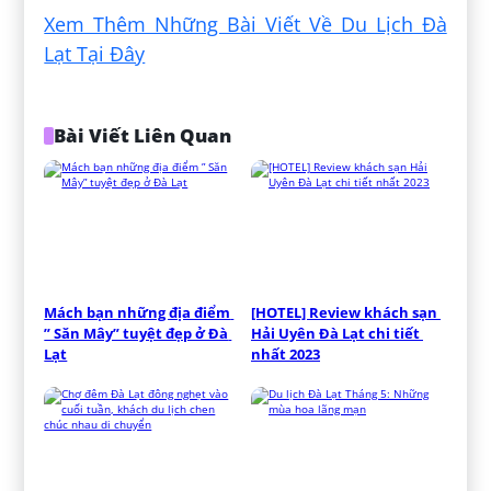
Xem Thêm Những Bài Viết Về Du Lịch Đà
Lạt Tại Đây
Bài Viết Liên Quan
Mách bạn những địa điểm 
[HOTEL] Review khách sạn 
” Săn Mây” tuyệt đẹp ở Đà 
Hải Uyên Đà Lạt chi tiết 
Lạt
nhất 2023