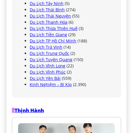
Du Lịch Tây Ninh
(5)
Du Lịch Thái Bình
(274)
Du Lịch Thái Nguyên
(55)
Du Lịch Thanh Hóa
(6)
Du Lịch Thừa Thiên Huế
(3)
Du Lịch Tiền Giang
(29)
Du Lịch TP Hồ Chí Minh
(188)
Du Lịch Trà Vinh
(14)
Du Lịch Trung Quốc
(2)
Du Lịch Tuyên Quang
(150)
Du Lịch Vĩnh Long
(22)
Du Lịch Vĩnh Phúc
(2)
Du Lịch Yên Bái
(559)
Kinh Nghiệm – Bí Kíp
(2.390)
Thịnh Hành