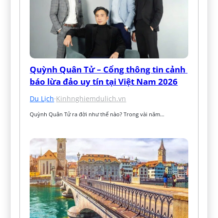
Quỳnh Quân Tử – Cổng thông tin cảnh 
báo lừa đảo uy tín tại Việt Nam 2026
Du Lịch
·
Kinhnghiemdulich.vn
Quỳnh Quân Tử ra đời như thế nào? Trong vài năm…