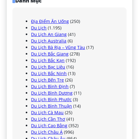
Danh Mục
Địa Điểm Ăn Uống
(250)
Du Lịch
(1.195)
Du Lịch An Giang
(41)
Du Lịch Australia
(6)
Du Lịch Bà Rịa – Vũng Tàu
(17)
Du Lịch Bắc Giang
(278)
Du Lịch Bắc Kạn
(192)
Du Lịch Bạc Liêu
(16)
Du Lịch Bắc Ninh
(13)
Du Lịch Bến Tre
(26)
Du Lịch Bình Định
(7)
Du Lịch Bình Dương
(11)
Du Lịch Bình Phước
(3)
Du Lịch Bình Thuận
(14)
Du Lịch Cà Mau
(25)
Du Lịch Cần Thơ
(41)
Du Lịch Cao Bằng
(352)
Du Lịch Châu Á
(996)
Du Lịch Châu Âu
(954)