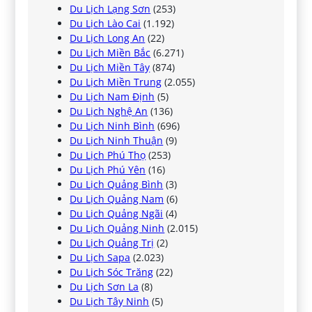
Du Lịch Lạng Sơn
(253)
Du Lịch Lào Cai
(1.192)
Du Lịch Long An
(22)
Du Lịch Miền Bắc
(6.271)
Du Lịch Miền Tây
(874)
Du Lịch Miền Trung
(2.055)
Du Lịch Nam Định
(5)
Du Lịch Nghệ An
(136)
Du Lịch Ninh Bình
(696)
Du Lịch Ninh Thuận
(9)
Du Lịch Phú Thọ
(253)
Du Lịch Phú Yên
(16)
Du Lịch Quảng Bình
(3)
Du Lịch Quảng Nam
(6)
Du Lịch Quảng Ngãi
(4)
Du Lịch Quảng Ninh
(2.015)
Du Lịch Quảng Trị
(2)
Du Lịch Sapa
(2.023)
Du Lịch Sóc Trăng
(22)
Du Lịch Sơn La
(8)
Du Lịch Tây Ninh
(5)