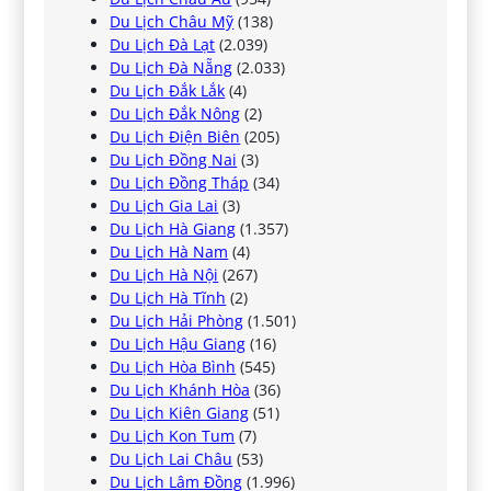
Du Lịch Châu Mỹ
(138)
Du Lịch Đà Lạt
(2.039)
Du Lịch Đà Nẵng
(2.033)
Du Lịch Đắk Lắk
(4)
Du Lịch Đắk Nông
(2)
Du Lịch Điện Biên
(205)
Du Lịch Đồng Nai
(3)
Du Lịch Đồng Tháp
(34)
Du Lịch Gia Lai
(3)
Du Lịch Hà Giang
(1.357)
Du Lịch Hà Nam
(4)
Du Lịch Hà Nội
(267)
Du Lịch Hà Tĩnh
(2)
Du Lịch Hải Phòng
(1.501)
Du Lịch Hậu Giang
(16)
Du Lịch Hòa Bình
(545)
Du Lịch Khánh Hòa
(36)
Du Lịch Kiên Giang
(51)
Du Lịch Kon Tum
(7)
Du Lịch Lai Châu
(53)
Du Lịch Lâm Đồng
(1.996)