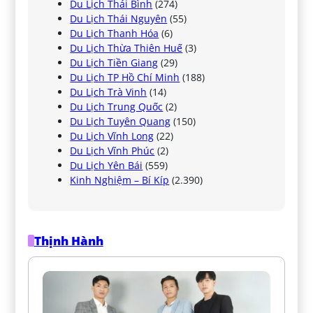
Du Lịch Thái Bình
(274)
Du Lịch Thái Nguyên
(55)
Du Lịch Thanh Hóa
(6)
Du Lịch Thừa Thiên Huế
(3)
Du Lịch Tiền Giang
(29)
Du Lịch TP Hồ Chí Minh
(188)
Du Lịch Trà Vinh
(14)
Du Lịch Trung Quốc
(2)
Du Lịch Tuyên Quang
(150)
Du Lịch Vĩnh Long
(22)
Du Lịch Vĩnh Phúc
(2)
Du Lịch Yên Bái
(559)
Kinh Nghiệm – Bí Kíp
(2.390)
Thịnh Hành