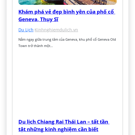
Khám phá vẻ đẹp bình yên của phố cổ 
Geneva, Thụy Sĩ
Du Lịch
·
Kinhnghiemdulich.vn
Nằm ngay giữa trung tâm của Geneva, khu phố cổ Geneva Old 
Town trở thành một…
Du lịch Chiang Rai Thái Lan – tất tần 
tật những kinh nghiệm cần biết