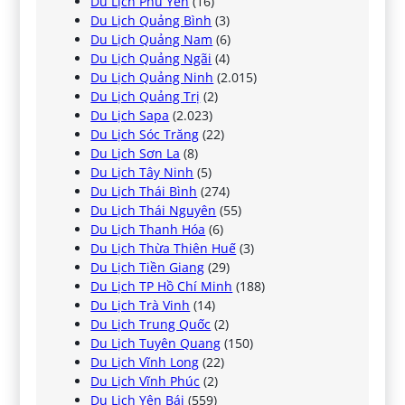
Du Lịch Phú Yên
(16)
Du Lịch Quảng Bình
(3)
Du Lịch Quảng Nam
(6)
Du Lịch Quảng Ngãi
(4)
Du Lịch Quảng Ninh
(2.015)
Du Lịch Quảng Trị
(2)
Du Lịch Sapa
(2.023)
Du Lịch Sóc Trăng
(22)
Du Lịch Sơn La
(8)
Du Lịch Tây Ninh
(5)
Du Lịch Thái Bình
(274)
Du Lịch Thái Nguyên
(55)
Du Lịch Thanh Hóa
(6)
Du Lịch Thừa Thiên Huế
(3)
Du Lịch Tiền Giang
(29)
Du Lịch TP Hồ Chí Minh
(188)
Du Lịch Trà Vinh
(14)
Du Lịch Trung Quốc
(2)
Du Lịch Tuyên Quang
(150)
Du Lịch Vĩnh Long
(22)
Du Lịch Vĩnh Phúc
(2)
Du Lịch Yên Bái
(559)