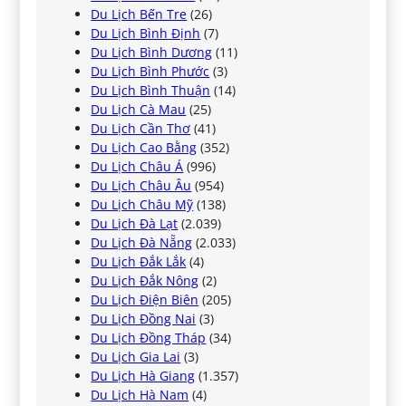
Du Lịch Bến Tre
(26)
Du Lịch Bình Định
(7)
Du Lịch Bình Dương
(11)
Du Lịch Bình Phước
(3)
Du Lịch Bình Thuận
(14)
Du Lịch Cà Mau
(25)
Du Lịch Cần Thơ
(41)
Du Lịch Cao Bằng
(352)
Du Lịch Châu Á
(996)
Du Lịch Châu Âu
(954)
Du Lịch Châu Mỹ
(138)
Du Lịch Đà Lạt
(2.039)
Du Lịch Đà Nẵng
(2.033)
Du Lịch Đắk Lắk
(4)
Du Lịch Đắk Nông
(2)
Du Lịch Điện Biên
(205)
Du Lịch Đồng Nai
(3)
Du Lịch Đồng Tháp
(34)
Du Lịch Gia Lai
(3)
Du Lịch Hà Giang
(1.357)
Du Lịch Hà Nam
(4)