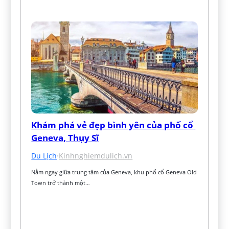
Khám phá vẻ đẹp bình yên của phố cổ 
Geneva, Thụy Sĩ
Du Lịch
·
Kinhnghiemdulich.vn
Nằm ngay giữa trung tâm của Geneva, khu phố cổ Geneva Old 
Town trở thành một…