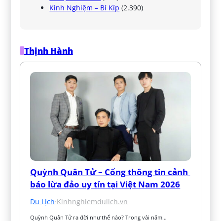
Kinh Nghiệm – Bí Kíp
(2.390)
Thịnh Hành
Quỳnh Quân Tử – Cổng thông tin cảnh 
báo lừa đảo uy tín tại Việt Nam 2026
Du Lịch
·
Kinhnghiemdulich.vn
Quỳnh Quân Tử ra đời như thế nào? Trong vài năm…