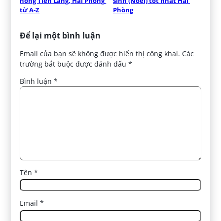
nóng Tiên Lãng, Hải Phòng 
sinh (Noel) tốt nhất Hải 
từ A-Z
Phòng
Để lại một bình luận
Email của bạn sẽ không được hiển thị công khai.
Các
trường bắt buộc được đánh dấu
*
Bình luận
*
Tên
*
Email
*