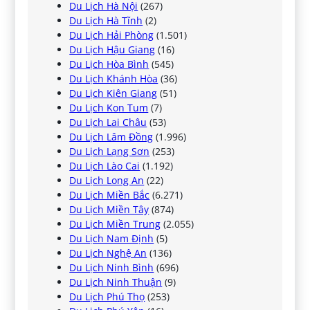
Du Lịch Hà Nội
(267)
Du Lịch Hà Tĩnh
(2)
Du Lịch Hải Phòng
(1.501)
Du Lịch Hậu Giang
(16)
Du Lịch Hòa Bình
(545)
Du Lịch Khánh Hòa
(36)
Du Lịch Kiên Giang
(51)
Du Lịch Kon Tum
(7)
Du Lịch Lai Châu
(53)
Du Lịch Lâm Đồng
(1.996)
Du Lịch Lạng Sơn
(253)
Du Lịch Lào Cai
(1.192)
Du Lịch Long An
(22)
Du Lịch Miền Bắc
(6.271)
Du Lịch Miền Tây
(874)
Du Lịch Miền Trung
(2.055)
Du Lịch Nam Định
(5)
Du Lịch Nghệ An
(136)
Du Lịch Ninh Bình
(696)
Du Lịch Ninh Thuận
(9)
Du Lịch Phú Thọ
(253)