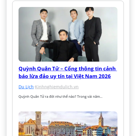
Quỳnh Quân Tử – Cổng thông tin cảnh 
báo lừa đảo uy tín tại Việt Nam 2026
Du Lịch
·
Kinhnghiemdulich.vn
Quỳnh Quân Tử ra đời như thế nào? Trong vài năm…