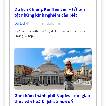
Du lịch Chiang Rai Thái Lan – tất tần 
tật những kinh nghiệm cần biết
Du Lịch
·
Kinhnghiemdulich.vn
Được biết đến là thiên đường du lịch Thái Lan, thành phố 
Chiang Rai hấp…
Ghé thăm thành phố Naples – nơi giao 
thoa văn hoá & lịch sử nước Ý