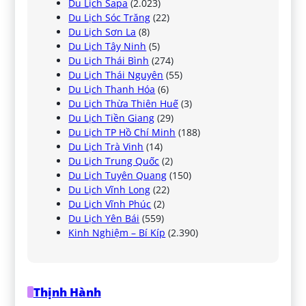
Du Lịch Sapa
(2.023)
Du Lịch Sóc Trăng
(22)
Du Lịch Sơn La
(8)
Du Lịch Tây Ninh
(5)
Du Lịch Thái Bình
(274)
Du Lịch Thái Nguyên
(55)
Du Lịch Thanh Hóa
(6)
Du Lịch Thừa Thiên Huế
(3)
Du Lịch Tiền Giang
(29)
Du Lịch TP Hồ Chí Minh
(188)
Du Lịch Trà Vinh
(14)
Du Lịch Trung Quốc
(2)
Du Lịch Tuyên Quang
(150)
Du Lịch Vĩnh Long
(22)
Du Lịch Vĩnh Phúc
(2)
Du Lịch Yên Bái
(559)
Kinh Nghiệm – Bí Kíp
(2.390)
Thịnh Hành