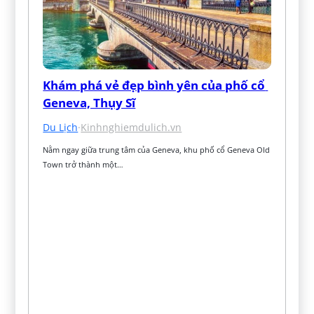
Khám phá vẻ đẹp bình yên của phố cổ 
Geneva, Thụy Sĩ
Du Lịch
·
Kinhnghiemdulich.vn
Nằm ngay giữa trung tâm của Geneva, khu phố cổ Geneva Old 
Town trở thành một…