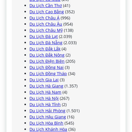
Du Lịch Cần Thơ
(41)
Du Lịch Cao Bằng
(352)
Du Lịch Châu Á
(996)
Du Lịch Châu Âu
(954)
Du Lịch Châu Mỹ
(138)
Du Lịch Đà Lạt
(2.039)
Du Lịch Đà Nẵng
(2.033)
Du Lịch Đắk Lắk
(4)
Du Lịch Đắk Nông
(2)
Du Lịch Điện Biên
(205)
Du Lịch Đồng Nai
(3)
Du Lịch Đồng Tháp
(34)
Du Lịch Gia Lai
(3)
Du Lịch Hà Giang
(1.357)
Du Lịch Hà Nam
(4)
Du Lịch Hà Nội
(267)
Du Lịch Hà Tĩnh
(2)
Du Lịch Hải Phòng
(1.501)
Du Lịch Hậu Giang
(16)
Du Lịch Hòa Bình
(545)
Du Lịch Khánh Hòa
(36)