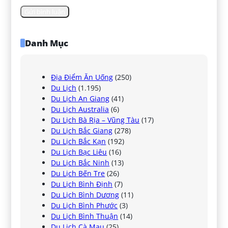
Danh Mục
Địa Điểm Ăn Uống
(250)
Du Lịch
(1.195)
Du Lịch An Giang
(41)
Du Lịch Australia
(6)
Du Lịch Bà Rịa – Vũng Tàu
(17)
Du Lịch Bắc Giang
(278)
Du Lịch Bắc Kạn
(192)
Du Lịch Bạc Liêu
(16)
Du Lịch Bắc Ninh
(13)
Du Lịch Bến Tre
(26)
Du Lịch Bình Định
(7)
Du Lịch Bình Dương
(11)
Du Lịch Bình Phước
(3)
Du Lịch Bình Thuận
(14)
Du Lịch Cà Mau
(25)