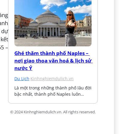
hàng
anh
ô dự
 kết
55 –
Ghé thăm thành phố Naples – 
nơi giao thoa văn hoá & lịch sử 
nước Ý
Du Lịch
·
Kinhnghiemdulich.vn
Là một trong những thành phố lâu đời 
bậc nhất, thành phố Naples luôn…
© 2024 Kinhnghiemdulich.vn. All rights reserved.