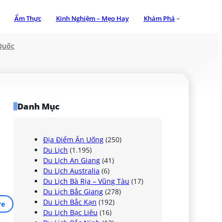
Ẩm Thực
Kinh Nghiệm – Mẹo Hay
Khám Phá
Quốc
Danh Mục
Địa Điểm Ăn Uống
(250)
Du Lịch
(1.195)
Du Lịch An Giang
(41)
Du Lịch Australia
(6)
Du Lịch Bà Rịa – Vũng Tàu
(17)
Du Lịch Bắc Giang
(278)
Du Lịch Bắc Kạn
(192)
re
Du Lịch Bạc Liêu
(16)