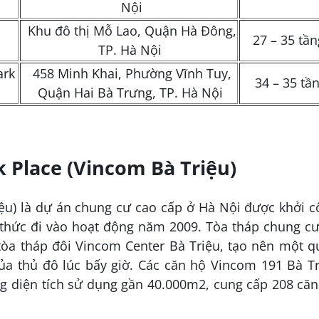
Nội
Khu đô thị Mỗ Lao, Quận Hà Đông,
27 – 35 tầ
TP. Hà Nội
ark
458 Minh Khai, Phường Vĩnh Tuy,
34 – 35 tầ
Quận Hai Bà Trưng, TP. Hà Nội
 Place (Vincom Bà Triệu)
ệu) là dự án chung cư cao cấp ở Hà Nội được khởi 
thức đi vào hoạt động năm 2009. Tòa tháp chung cư
 tòa tháp đôi Vincom Center Bà Triệu, tạo nên một 
ủa thủ đô lúc bấy giờ. Các căn hộ Vincom 191 Bà T
ng diện tích sử dụng gần 40.000m
2
, cung cấp 208 că