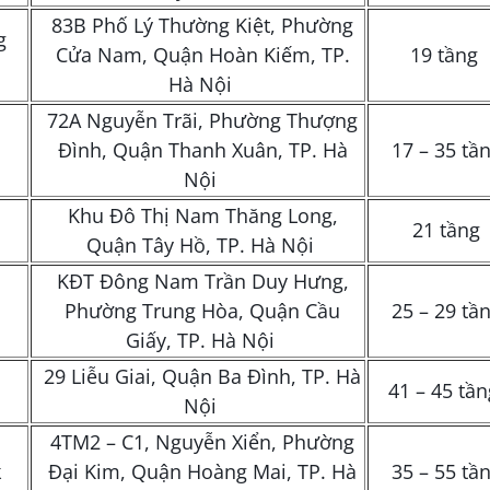
83B Phố Lý Thường Kiệt, Phường
g
Cửa Nam, Quận Hoàn Kiếm, TP.
19 tầng
Hà Nội
72A Nguyễn Trãi, Phường Thượng
Đình, Quận Thanh Xuân, TP. Hà
17 – 35 tầ
Nội
Khu Đô Thị Nam Thăng Long,
21 tầng
Quận Tây Hồ, TP. Hà Nội
KĐT Đông Nam Trần Duy Hưng,
Phường Trung Hòa, Quận Cầu
25 – 29 tầ
Giấy, TP. Hà Nội
29 Liễu Giai, Quận Ba Đình, TP. Hà
41 – 45 tầ
Nội
4TM2 – C1, Nguyễn Xiển, Phường
k
Đại Kim, Quận Hoàng Mai, TP. Hà
35 – 55 tầ