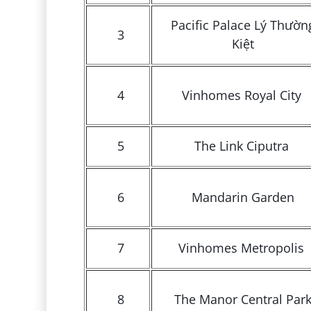
Pacific Palace Lý Thườn
3
Kiệt
4
Vinhomes Royal City
5
The Link Ciputra
6
Mandarin Garden
7
Vinhomes Metropolis
8
The Manor Central Par