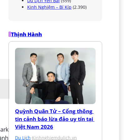
Du Lịch Yên Bái
(559)
Kinh Nghiệm – Bí Kíp
(2.390)
Thịnh Hành
Quỳnh Quân Tử – Cổng thông 
tin cảnh báo lừa đảo uy tín tại 
Việt Nam 2026
mark
ành
Du Lịch
·
Kinhnghiemdulich.vn