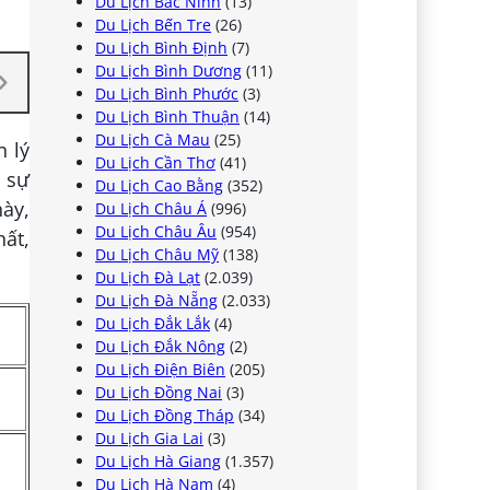
Du Lịch Bắc Ninh
(13)
Du Lịch Bến Tre
(26)
Du Lịch Bình Định
(7)
Du Lịch Bình Dương
(11)
Du Lịch Bình Phước
(3)
Du Lịch Bình Thuận
(14)
Du Lịch Cà Mau
(25)
 lý
Du Lịch Cần Thơ
(41)
y sự
Du Lịch Cao Bằng
(352)
này,
Du Lịch Châu Á
(996)
Du Lịch Châu Âu
(954)
ất,
Du Lịch Châu Mỹ
(138)
Du Lịch Đà Lạt
(2.039)
Du Lịch Đà Nẵng
(2.033)
Du Lịch Đắk Lắk
(4)
Du Lịch Đắk Nông
(2)
Du Lịch Điện Biên
(205)
Du Lịch Đồng Nai
(3)
Du Lịch Đồng Tháp
(34)
Du Lịch Gia Lai
(3)
Du Lịch Hà Giang
(1.357)
Du Lịch Hà Nam
(4)