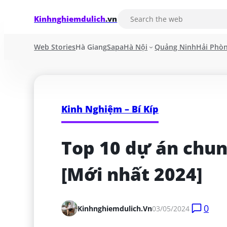
Kinhnghiemdulich
.vn
Web Stories
Hà Giang
Sapa
Hà Nội
Quảng Ninh
Hải Phò
Kinh Nghiệm – Bí Kíp
Top 10 dự án chun
[Mới nhất 2024]
0
Kinhnghiemdulich.vn
03/05/2024