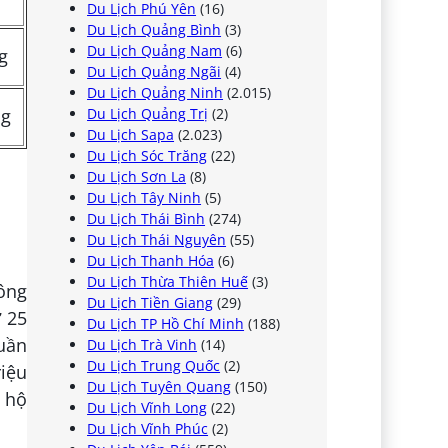
Du Lịch Phú Yên
(16)
Du Lịch Quảng Bình
(3)
Du Lịch Quảng Nam
(6)
ng
Du Lịch Quảng Ngãi
(4)
Du Lịch Quảng Ninh
(2.015)
ng
Du Lịch Quảng Trị
(2)
Du Lịch Sapa
(2.023)
Du Lịch Sóc Trăng
(22)
Du Lịch Sơn La
(8)
Du Lịch Tây Ninh
(5)
Du Lịch Thái Bình
(274)
Du Lịch Thái Nguyên
(55)
Du Lịch Thanh Hóa
(6)
Du Lịch Thừa Thiên Huế
(3)
công
Du Lịch Tiền Giang
(29)
 25
Du Lịch TP Hồ Chí Minh
(188)
quần
Du Lịch Trà Vinh
(14)
Du Lịch Trung Quốc
(2)
riệu
Du Lịch Tuyên Quang
(150)
n hộ
Du Lịch Vĩnh Long
(22)
Du Lịch Vĩnh Phúc
(2)