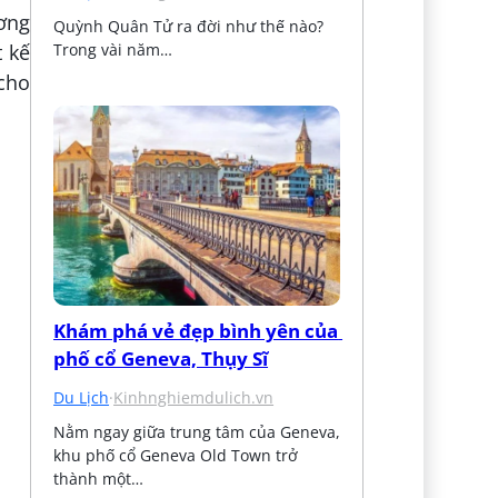
ương
Quỳnh Quân Tử ra đời như thế nào? 
Trong vài năm…
t kế
cho
Khám phá vẻ đẹp bình yên của 
phố cổ Geneva, Thụy Sĩ
Du Lịch
·
Kinhnghiemdulich.vn
Nằm ngay giữa trung tâm của Geneva, 
khu phố cổ Geneva Old Town trở 
thành một…