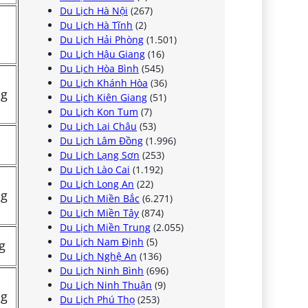
Du Lịch Hà Nội
(267)
Du Lịch Hà Tĩnh
(2)
Du Lịch Hải Phòng
(1.501)
Du Lịch Hậu Giang
(16)
Du Lịch Hòa Bình
(545)
Du Lịch Khánh Hòa
(36)
ng
Du Lịch Kiên Giang
(51)
Du Lịch Kon Tum
(7)
Du Lịch Lai Châu
(53)
Du Lịch Lâm Đồng
(1.996)
Du Lịch Lạng Sơn
(253)
Du Lịch Lào Cai
(1.192)
Du Lịch Long An
(22)
ng
Du Lịch Miền Bắc
(6.271)
Du Lịch Miền Tây
(874)
Du Lịch Miền Trung
(2.055)
Du Lịch Nam Định
(5)
ng
Du Lịch Nghệ An
(136)
Du Lịch Ninh Bình
(696)
Du Lịch Ninh Thuận
(9)
ng
Du Lịch Phú Thọ
(253)