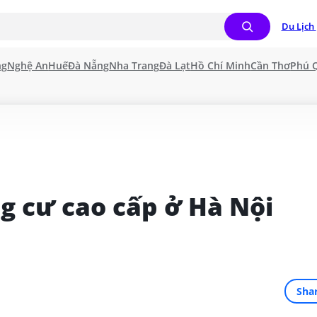
Du Lịch 
ng
Nghệ An
Huế
Đà Nẵng
Nha Trang
Đà Lạt
Hồ Chí Minh
Cần Thơ
Phú 
g cư cao cấp ở Hà Nội 
Sha