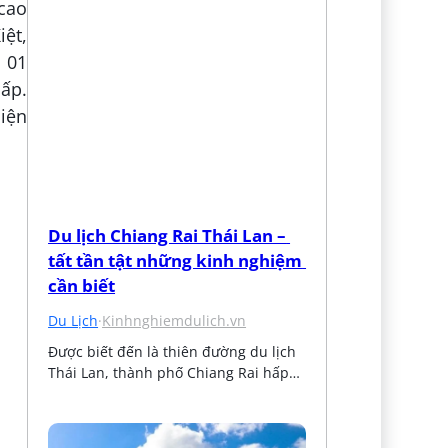
cao
ệt,
m 01
cấp.
Diện
Du lịch Chiang Rai Thái Lan – 
tất tần tật những kinh nghiệm 
cần biết
Du Lịch
·
Kinhnghiemdulich.vn
Được biết đến là thiên đường du lịch 
Thái Lan, thành phố Chiang Rai hấp…