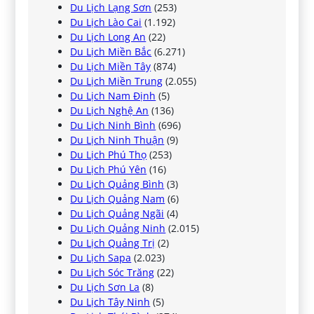
Du Lịch Lạng Sơn
(253)
Du Lịch Lào Cai
(1.192)
Du Lịch Long An
(22)
Du Lịch Miền Bắc
(6.271)
Du Lịch Miền Tây
(874)
Du Lịch Miền Trung
(2.055)
Du Lịch Nam Định
(5)
Du Lịch Nghệ An
(136)
Du Lịch Ninh Bình
(696)
Du Lịch Ninh Thuận
(9)
Du Lịch Phú Thọ
(253)
Du Lịch Phú Yên
(16)
Du Lịch Quảng Bình
(3)
Du Lịch Quảng Nam
(6)
Du Lịch Quảng Ngãi
(4)
Du Lịch Quảng Ninh
(2.015)
Du Lịch Quảng Trị
(2)
Du Lịch Sapa
(2.023)
Du Lịch Sóc Trăng
(22)
Du Lịch Sơn La
(8)
Du Lịch Tây Ninh
(5)