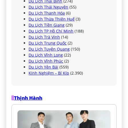
Du Lịch Thái Bình
(274)
Du Lịch Thái Nguyên
(55)
Du Lịch Thanh Hóa
(6)
Du Lịch Thừa Thiên Huế
(3)
Du Lịch Tiền Giang
(29)
Du Lịch TP Hồ Chí Minh
(188)
Du Lịch Trà Vinh
(14)
Du Lịch Trung Quốc
(2)
Du Lịch Tuyên Quang
(150)
Du Lịch Vĩnh Long
(22)
Du Lịch Vĩnh Phúc
(2)
Du Lịch Yên Bái
(559)
Kinh Nghiệm – Bí Kíp
(2.390)
Thịnh Hành