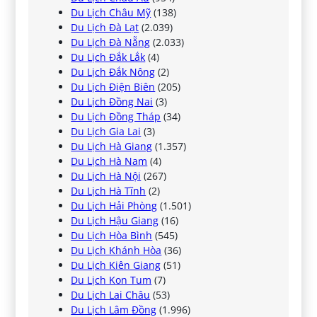
Du Lịch Châu Mỹ
(138)
Du Lịch Đà Lạt
(2.039)
Du Lịch Đà Nẵng
(2.033)
Du Lịch Đắk Lắk
(4)
Du Lịch Đắk Nông
(2)
Du Lịch Điện Biên
(205)
Du Lịch Đồng Nai
(3)
Du Lịch Đồng Tháp
(34)
Du Lịch Gia Lai
(3)
Du Lịch Hà Giang
(1.357)
Du Lịch Hà Nam
(4)
Du Lịch Hà Nội
(267)
Du Lịch Hà Tĩnh
(2)
Du Lịch Hải Phòng
(1.501)
Du Lịch Hậu Giang
(16)
Du Lịch Hòa Bình
(545)
Du Lịch Khánh Hòa
(36)
Du Lịch Kiên Giang
(51)
Du Lịch Kon Tum
(7)
Du Lịch Lai Châu
(53)
Du Lịch Lâm Đồng
(1.996)