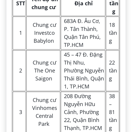
STT
Địa chỉ
tần
chung cư
g
683A Đ. Âu Cơ,
Chung cư
18
P. Tân Thành,
1
Investco
tần
Quận Tân Phú,
Babylon
g
TP.HCM
45 – 47 Đ. Đặng
Chung cư
Thị Nhu,
22
2
The One
Phường Nguyễn
tần
Saigon
Thái Bình, Quận
g
1, TP.HCM
208 Đường
38
Chung cư
Nguyễn Hữu
–
Vinhomes
3
Cảnh, Phường
81
Central
22, Quận Bình
tần
Park
Thạnh, TP.HCM
g