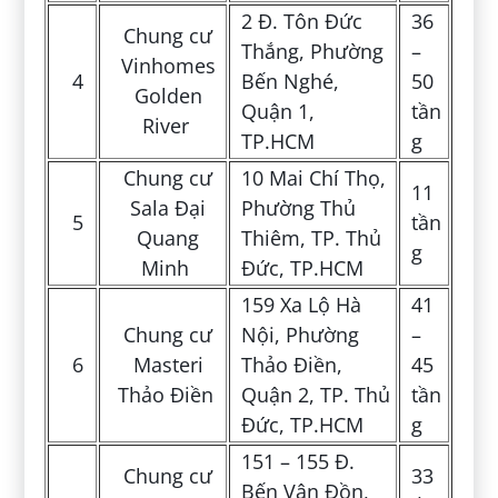
2 Đ. Tôn Đức
36
Chung cư
Thắng, Phường
–
Vinhomes
4
Bến Nghé,
50
Golden
Quận 1,
tần
River
TP.HCM
g
Chung cư
10 Mai Chí Thọ,
11
Sala Đại
Phường Thủ
5
tần
Quang
Thiêm, TP. Thủ
g
Minh
Đức, TP.HCM
159 Xa Lộ Hà
41
Chung cư
Nội, Phường
–
6
Masteri
Thảo Điền,
45
Thảo Điền
Quận 2, TP. Thủ
tần
Đức, TP.HCM
g
151 – 155 Đ.
Chung cư
33
Bến Vân Đồn,