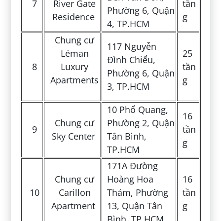
7
River Gate
tần
Phường 6, Quận
Residence
g
4, TP.HCM
Chung cư
117 Nguyễn
Léman
25
Đình Chiểu,
8
Luxury
tần
Phường 6, Quận
Apartments
g
3, TP.HCM
10 Phổ Quang,
16
Chung cư
Phường 2, Quận
9
tần
Sky Center
Tân Bình,
g
TP.HCM
171A Đường
Chung cư
Hoàng Hoa
16
10
Carillon
Thám, Phường
tần
Apartment
13, Quận Tân
g
Bình, TP.HCM