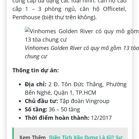
cung cấp đa dạng các loại hình: căn hộ cao
cấp 1 – 3 phòng ngủ, căn hộ Officetel,
Penthouse (biệt thự trên không).
Vinhomes Golden River có quy mô gồm 13 tòa
chung cư
Thông tin dự án:
Địa chỉ:
2 Đ. Tôn Đức Thắng, Phường
Bến Nghé, Quận 1, TP.HCM
Chủ đầu tư:
Tập đoàn Vingroup
Số tầng:
36 – 50 tầng
Thời điểm hoàn thành:
12/2017
Xem Thêm
Diện Tích Xây Dựng Là Gì? Sự