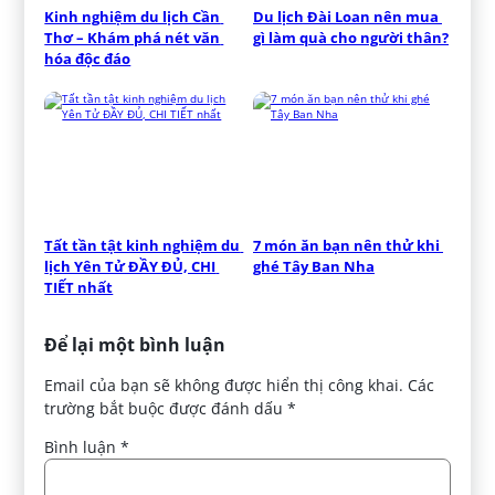
Kinh nghiệm du lịch Cần 
Du lịch Đài Loan nên mua 
Thơ – Khám phá nét văn 
gì làm quà cho người thân?
hóa độc đáo
Tất tần tật kinh nghiệm du 
7 món ăn bạn nên thử khi 
lịch Yên Tử ĐẦY ĐỦ, CHI 
ghé Tây Ban Nha
TIẾT nhất
Để lại một bình luận
Email của bạn sẽ không được hiển thị công khai.
Các
trường bắt buộc được đánh dấu
*
Bình luận
*