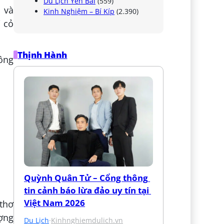
Du Lịch Yên Bái
(559)
c và
Kinh Nghiệm – Bí Kíp
(2.390)
i cỏ
Thịnh Hành
hông
Quỳnh Quân Tử – Cổng thông 
tin cảnh báo lừa đảo uy tín tại 
Việt Nam 2026
thơ
ượng
Du Lịch
·
Kinhnghiemdulich.vn