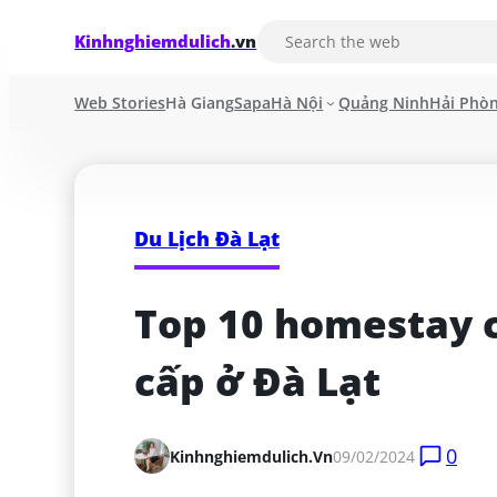
Kinhnghiemdulich
.vn
Web Stories
Hà Giang
Sapa
Hà Nội
Quảng Ninh
Hải Phò
Du Lịch Đà Lạt
Top 10 homestay c
cấp ở Đà Lạt
0
Kinhnghiemdulich.vn
09/02/2024