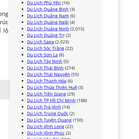
Du Lịch Phú Yên
(16)
Du Lịch Quảng Bình
(3)
ong
Du Lịch Quảng Nam
(6)
trúc
Du Lịch Quảng Ngãi
(4)
Du Lịch Quảng Ninh
(2.015)
 lộ
Du Lịch Quảng Trị
(2)
Du Lịch Sapa
(2.023)
Du Lịch Sóc Trăng
(22)
Du Lịch Sơn La
(8)
Du Lịch Tây Ninh
(5)
Du Lịch Thái Bình
(274)
Du Lịch Thái Nguyên
(55)
Du Lịch Thanh Hóa
(6)
Du Lịch Thừa Thiên Huế
(3)
Du Lịch Tiền Giang
(29)
Du Lịch TP Hồ Chí Minh
(188)
Du Lịch Trà Vinh
(14)
Du Lịch Trung Quốc
(2)
Du Lịch Tuyên Quang
(150)
Du Lịch Vĩnh Long
(22)
Du Lịch Vĩnh Phúc
(2)