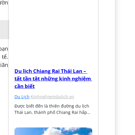
ườn
 bạn
tế.
giãn
Du lịch Chiang Rai Thái Lan – 
tất tần tật những kinh nghiệm 
cần biết
Du Lịch
·
Kinhnghiemdulich.vn
Được biết đến là thiên đường du lịch 
Thái Lan, thành phố Chiang Rai hấp…