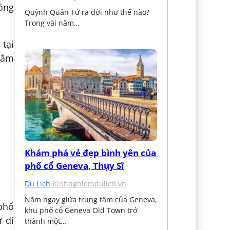
ông
Quỳnh Quân Tử ra đời như thế nào? 
Trong vài năm…
 tại
gắm
Khám phá vẻ đẹp bình yên của 
phố cổ Geneva, Thụy Sĩ
Du Lịch
·
Kinhnghiemdulich.vn
Nằm ngay giữa trung tâm của Geneva, 
 phố
khu phố cổ Geneva Old Town trở 
ư di
thành một…