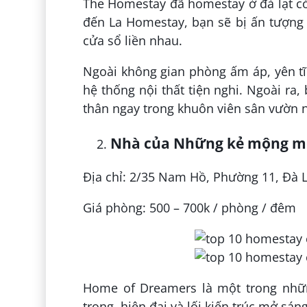
The Homestay đã homestay ở đà lạt có 
đến La Homestay, bạn sẽ bị ấn tượng 
cửa sổ liền nhau.
Ngoài không gian phòng ấm áp, yên t
hệ thống nội thất tiện nghi. Ngoài ra
thân ngay trong khuôn viên sân vườn 
Nhà của
Những kẻ mộng m
Địa chỉ: 2/35 Nam Hồ, Phường 11, Đà L
Giá phòng: 500 – 700k / phòng / đêm
Home of Dreamers là một trong nhữ
trọng, hiện đại và lối kiến ​​trúc mở sán