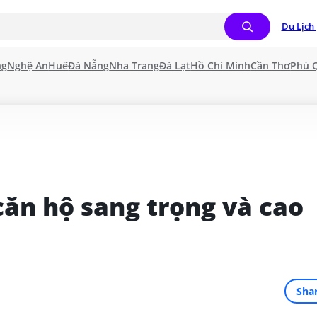
Du Lịch 
ng
Nghệ An
Huế
Đà Nẵng
Nha Trang
Đà Lạt
Hồ Chí Minh
Cần Thơ
Phú 
ăn hộ sang trọng và cao 
Sha