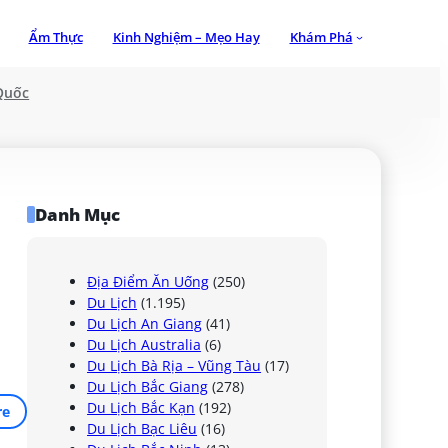
Ẩm Thực
Kinh Nghiệm – Mẹo Hay
Khám Phá
Quốc
Danh Mục
Địa Điểm Ăn Uống
(250)
Du Lịch
(1.195)
Du Lịch An Giang
(41)
Du Lịch Australia
(6)
Du Lịch Bà Rịa – Vũng Tàu
(17)
Du Lịch Bắc Giang
(278)
Du Lịch Bắc Kạn
(192)
re
Du Lịch Bạc Liêu
(16)