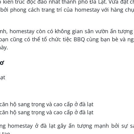
kiến ​​trúc độc đáo nhất thành phố Đà Lạt. Vừa đặt 
bởi phong cách trang trí của homestay với hàng ch
ĩnh, homestay còn có không gian sân vườn ấn tượng 
, bạn cũng có thể tổ chức tiệc BBQ cùng bạn bè và n
này.
ơ
ạt
ng homestay ở đà lạt gây ấn tượng mạnh bởi sự s
g tạo.