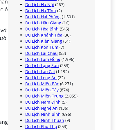
chân
Du Lịch Hà Nội
(267)
ục ô
Du Lịch Hà Tĩnh
(2)
Du Lịch Hải Phòng
(1.501)
Du Lịch Hậu Giang
(16)
Du Lịch Hòa Bình
(545)
với
Du Lịch Khánh Hòa
(36)
gười
Du Lịch Kiên Giang
(51)
Du Lịch Kon Tum
(7)
Du Lịch Lai Châu
(53)
Du Lịch Lâm Đồng
(1.996)
Du Lịch Lạng Sơn
(253)
Du Lịch Lào Cai
(1.192)
Du Lịch Long An
(22)
Du Lịch Miền Bắc
(6.271)
Du Lịch Miền Tây
(874)
Du Lịch Miền Trung
(2.055)
Du Lịch Nam Định
(5)
Du Lịch Nghệ An
(136)
Du Lịch Ninh Bình
(696)
Du Lịch Ninh Thuận
(9)
ang
Du Lịch Phú Thọ
(253)