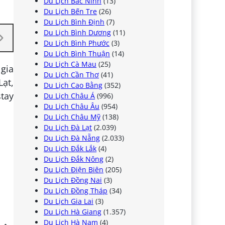
Du Lịch Bắc Ninh
(13)
Du Lịch Bến Tre
(26)
Du Lịch Bình Định
(7)
Du Lịch Bình Dương
(11)
Du Lịch Bình Phước
(3)
Du Lịch Bình Thuận
(14)
Du Lịch Cà Mau
(25)
 gia
Du Lịch Cần Thơ
(41)
Lạt,
Du Lịch Cao Bằng
(352)
tay
Du Lịch Châu Á
(996)
Du Lịch Châu Âu
(954)
Du Lịch Châu Mỹ
(138)
Du Lịch Đà Lạt
(2.039)
Du Lịch Đà Nẵng
(2.033)
Du Lịch Đắk Lắk
(4)
Du Lịch Đắk Nông
(2)
Du Lịch Điện Biên
(205)
Du Lịch Đồng Nai
(3)
Du Lịch Đồng Tháp
(34)
Du Lịch Gia Lai
(3)
Du Lịch Hà Giang
(1.357)
Du Lịch Hà Nam
(4)