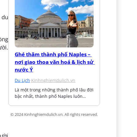
a du
hòng
ười.
Ghé thăm thành phố Naples – 
nơi giao thoa văn hoá & lịch sử 
nước Ý
Du Lịch
·
Kinhnghiemdulich.vn
Là một trong những thành phố lâu đời 
bậc nhất, thành phố Naples luôn…
© 2024 Kinhnghiemdulich.vn. All rights reserved.
ười