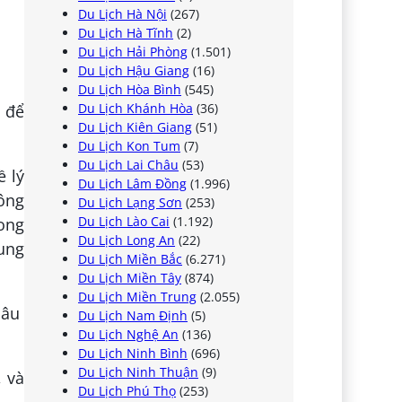
Du Lịch Hà Nội
(267)
Du Lịch Hà Tĩnh
(2)
Du Lịch Hải Phòng
(1.501)
Du Lịch Hậu Giang
(16)
Du Lịch Hòa Bình
(545)
Du Lịch Khánh Hòa
(36)
 để
Du Lịch Kiên Giang
(51)
Du Lịch Kon Tum
(7)
Du Lịch Lai Châu
(53)
ề lý
Du Lịch Lâm Đồng
(1.996)
ông
Du Lịch Lạng Sơn
(253)
Du Lịch Lào Cai
(1.192)
ong
Du Lịch Long An
(22)
hung
Du Lịch Miền Bắc
(6.271)
Du Lịch Miền Tây
(874)
Du Lịch Miền Trung
(2.055)
Du Lịch Nam Định
(5)
Du Lịch Nghệ An
(136)
Du Lịch Ninh Bình
(696)
Du Lịch Ninh Thuận
(9)
, và
Du Lịch Phú Thọ
(253)