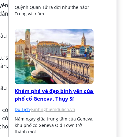
yền
Quỳnh Quân Tử ra đời như thế nào? 
dân
Trong vài năm…
Lu’s
àn,
Khám phá vẻ đẹp bình yên của 
phố cổ Geneva, Thụy Sĩ
ã có
Du Lịch
·
Kinhnghiemdulich.vn
 có
Nằm ngay giữa trung tâm của Geneva, 
khu phố cổ Geneva Old Town trở 
 cho
thành một…