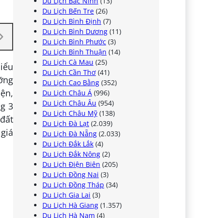
Du Lịch Bắc Ninh
(13)
Du Lịch Bến Tre
(26)
Du Lịch Bình Định
(7)
Du Lịch Bình Dương
(11)
Du Lịch Bình Phước
(3)
Du Lịch Bình Thuận
(14)
Du Lịch Cà Mau
(25)
iểu
Du Lịch Cần Thơ
(41)
ưỡng
Du Lịch Cao Bằng
(352)
iện,
Du Lịch Châu Á
(996)
Du Lịch Châu Âu
(954)
g 3
Du Lịch Châu Mỹ
(138)
 đất
Du Lịch Đà Lạt
(2.039)
 giá
Du Lịch Đà Nẵng
(2.033)
Du Lịch Đắk Lắk
(4)
Du Lịch Đắk Nông
(2)
Du Lịch Điện Biên
(205)
Du Lịch Đồng Nai
(3)
Du Lịch Đồng Tháp
(34)
Du Lịch Gia Lai
(3)
Du Lịch Hà Giang
(1.357)
Du Lịch Hà Nam
(4)