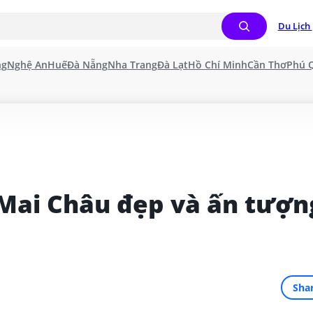
Du Lịch 
ng
Nghệ An
Huế
Đà Nẵng
Nha Trang
Đà Lạt
Hồ Chí Minh
Cần Thơ
Phú 
Mai Châu đẹp và ấn tượng
Sha