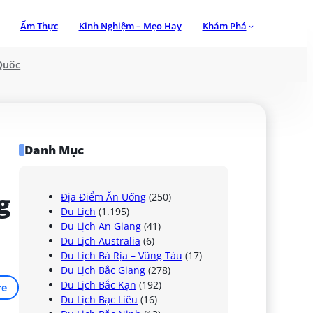
Ẩm Thực
Kinh Nghiệm – Mẹo Hay
Khám Phá
Quốc
Danh Mục
 
Địa Điểm Ăn Uống
(250)
Du Lịch
(1.195)
Du Lịch An Giang
(41)
Du Lịch Australia
(6)
Du Lịch Bà Rịa – Vũng Tàu
(17)
Du Lịch Bắc Giang
(278)
Du Lịch Bắc Kạn
(192)
re
Du Lịch Bạc Liêu
(16)