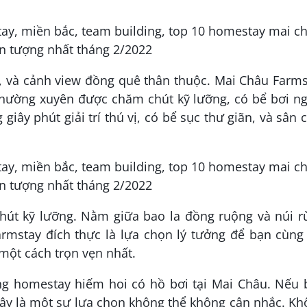
g, và cảnh view đồng quê thân thuộc. Mai Châu Farm
thường xuyên được chăm chút kỹ lưỡng, có bể bơi ng
ây phút giải trí thú vị, có bể sục thư giãn, và sân 
út kỹ lưỡng. Nằm giữa bao la đồng ruộng và núi r
armstay đích thực là lựa chọn lý tưởng để bạn cùng
một cách trọn vẹn nhất.
g homestay hiếm hoi có hồ bơi tại Mai Châu. Nếu 
 đây là một sự lựa chọn không thể không cân nhắc. K