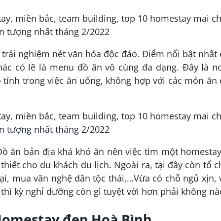
trải nghiệm nét văn hóa độc đáo. Điểm nổi bật nhất
hác có lẽ là menu đồ ăn vô cùng đa dạng. Đây là nơ
 tính trong việc ăn uống, không hợp với các món ăn
Đồ ăn bản địa khá khó ăn nên việc tìm một homesta
hiết cho du khách du lịch. Ngoài ra, tại đây còn tổ 
rại, mua văn nghệ dân tộc thái,…Vừa có chỗ ngủ xịn,
í thì kỳ nghỉ dưỡng còn gì tuyệt vời hơn phải không nà
Homestay đẹp Hoà Bình