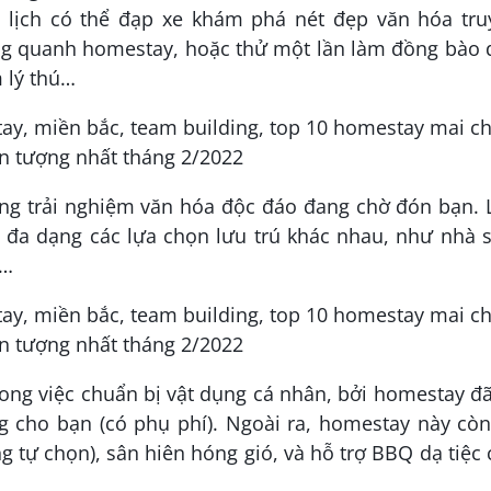
 lịch có thể đạp xe khám phá nét đẹp văn hóa tru
ung quanh homestay, hoặc thử một lần làm đồng bào 
m lý thú…
ng trải nghiệm văn hóa độc đáo đang chờ đón bạn. 
 đa dạng các lựa chọn lưu trú khác nhau, như nhà s
,…
rong việc chuẩn bị vật dụng cá nhân, bởi homestay đ
g cho bạn (có phụ phí). Ngoài ra, homestay này còn
g tự chọn), sân hiên hóng gió, và hỗ trợ BBQ dạ tiệc