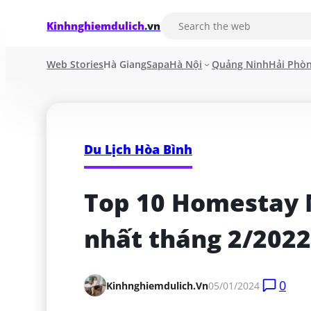
Kinhnghiemdulich
.vn
Web Stories
Hà Giang
Sapa
Hà Nội
Quảng Ninh
Hải Phò
Du Lịch Hòa Bình
Top 10 Homestay 
nhất tháng 2/2022
0
Kinhnghiemdulich.vn
05/01/2024