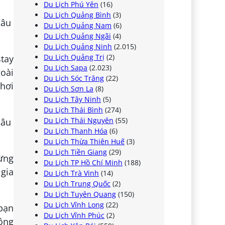
Du Lịch Phú Yên
(16)
Du Lịch Quảng Bình
(3)
Du Lịch Quảng Nam
(6)
Du Lịch Quảng Ngãi
(4)
Du Lịch Quảng Ninh
(2.015)
Du Lịch Quảng Trị
(2)
stay
Du Lịch Sapa
(2.023)
oài
Du Lịch Sóc Trăng
(22)
chơi
Du Lịch Sơn La
(8)
Du Lịch Tây Ninh
(5)
Du Lịch Thái Bình
(274)
Du Lịch Thái Nguyên
(55)
Du Lịch Thanh Hóa
(6)
Du Lịch Thừa Thiên Huế
(3)
Du Lịch Tiền Giang
(29)
ừng
Du Lịch TP Hồ Chí Minh
(188)
 gia
Du Lịch Trà Vinh
(14)
Du Lịch Trung Quốc
(2)
Du Lịch Tuyên Quang
(150)
Du Lịch Vĩnh Long
(22)
bạn
Du Lịch Vĩnh Phúc
(2)
hông