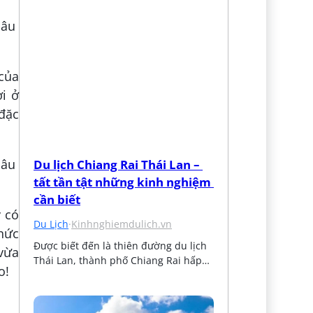
 của
i ở
 đặc
Du lịch Chiang Rai Thái Lan – 
tất tần tật những kinh nghiệm 
cần biết
y có
Du Lịch
·
Kinhnghiemdulich.vn
chức
Được biết đến là thiên đường du lịch 
 vừa
Thái Lan, thành phố Chiang Rai hấp…
o!