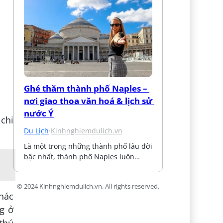
Ghé thăm thành phố Naples – 
nơi giao thoa văn hoá & lịch sử 
nước Ý
 chi
Du Lịch
·
Kinhnghiemdulich.vn
Là một trong những thành phố lâu đời 
bậc nhất, thành phố Naples luôn…
© 2024 Kinhnghiemdulich.vn. All rights reserved.
khác
g ở