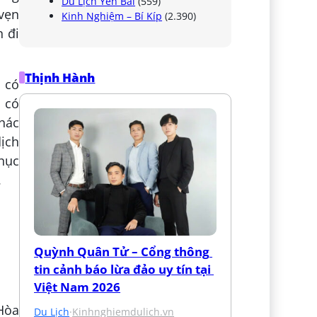
Du Lịch Yên Bái
(559)
 vẹn
Kinh Nghiệm – Bí Kíp
(2.390)
n đi
Thịnh Hành
c có
h có
hác
ịch
phục
.
Quỳnh Quân Tử – Cổng thông 
tin cảnh báo lừa đảo uy tín tại 
Việt Nam 2026
 Hòa
Du Lịch
·
Kinhnghiemdulich.vn