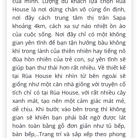
của mình. Lượng du khách lựa chọn Rùa
House là nơi dừng chân vô cùng ổn định,
nơi đây cách trung tâm thị trân Sapa
khoảng 4km, cách xa sự náo nhiệt ồn ào
của cuộc sống. Nơi đây chỉ có một không
gian yên tĩnh để bạn tận hưởng bầu không
khí trong lành của thiên nhiên hay tiếng nô
đùa hồn nhiên của trẻ con, sự yên tĩnh sẽ
giúp bạn thư thái hơn rất nhiều. Về thiết kế
tại Rùa House khi nhìn từ bên ngoài sẽ
giống như một căn nhà giống với truyện cổ
tích chỉ có tại Rùa House, với rất nhiều cây
xanh mát, tạo nên một cảm giác mát mẻ,
dễ chịu. Khi bước vào bên trong thì không
gian sẽ khiến bạn phải bất ngờ được lát
hoàn toàn bằng gỗ đơn giản như tủ bếp,
bàn bếp,..Trang trí và sắp xếp theo phong