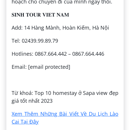
hoạch cho chuyến đi của mình ngay thôi.
𝐒𝐈𝐍𝐇 𝐓𝐎𝐔𝐑 𝐕𝐈𝐄𝐓 𝐍𝐀𝐌
Add: 14 Hàng Mành, Hoàn Kiếm, Hà Nội
Tel: 02439.99.89.79
Hotlines: 0867.664.442 – 0867.664.446
Email: [email protected]
Đăng bởi:
Tuấn Lê Tuấn
Từ khoá: Top 10 homestay ở Sapa view đẹp
giá tốt nhất 2023
Xem Thêm Những Bài Viết Về Du Lịch Lào
Cai Tại Đây