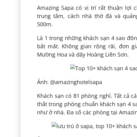
Amazing Sapa có vị trí rất thuận lợ
trung tâm, cách nhà thờ đá và quản
500m.
Là 1 trong những khách sạn 4 sao đông
bắt mắt. Không gian rộng rãi, đơn g
Mường Hoa và dãy Hoàng Liên Sơn.
Ảnh: @amazinghotelsapa
Khách sạn có 81 phòng nghỉ. Tất cả cá
thất trong phòng chuẩn khách sạn 4 s
như ở nhà. Đa số các phòng tại Amazin