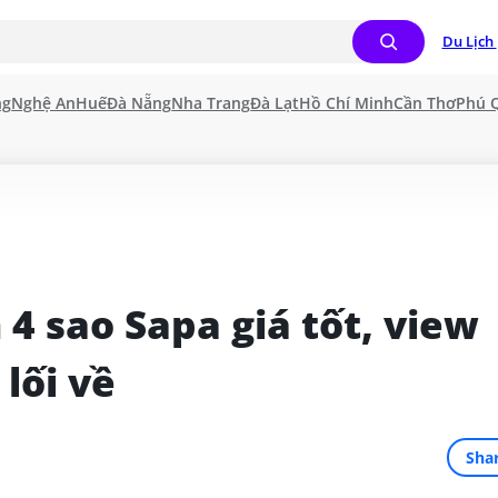
Du Lịch 
ng
Nghệ An
Huế
Đà Nẵng
Nha Trang
Đà Lạt
Hồ Chí Minh
Cần Thơ
Phú 
4 sao Sapa giá tốt, view 
lối về
Sha