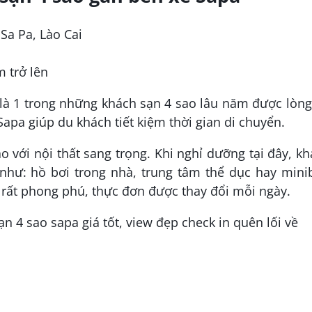
 Sa Pa, Lào Cai
 trở lên
 là 1 trong những khách sạn 4 sao lâu năm được lòn
 Sapa giúp du khách tiết kiệm thời gian di chuyển.
 với nội thất sang trọng. Khi nghỉ dưỡng tại đây, k
như: hồ bơi trong nhà, trung tâm thể dục hay minib
y rất phong phú, thực đơn được thay đổi mỗi ngày.