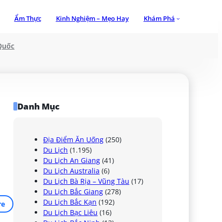
Ẩm Thực
Kinh Nghiệm – Mẹo Hay
Khám Phá
Quốc
Danh Mục
Địa Điểm Ăn Uống
(250)
Du Lịch
(1.195)
Du Lịch An Giang
(41)
Du Lịch Australia
(6)
Du Lịch Bà Rịa – Vũng Tàu
(17)
Du Lịch Bắc Giang
(278)
Du Lịch Bắc Kạn
(192)
re
Du Lịch Bạc Liêu
(16)