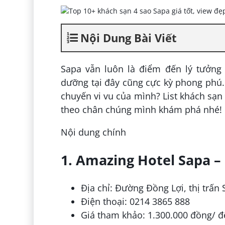
Nội Dung Bài Viết
Sapa vẫn luôn là điểm đến lý tưởng 
dưỡng tại đây cũng cực kỳ phong phú.
chuyến vi vu của mình? List khách sạn
theo chân chúng mình khám phá nhé!
Nội dung chính
1. Amazing Hotel Sapa –
Địa chỉ: Đường Đồng Lợi, thị trấn 
Điện thoại: 0214 3865 888
Giá tham khảo: 1.300.000 đồng/ đ