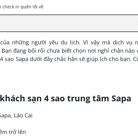
của những người yêu du lịch. Vì vậy mà dịch vụ n
 Bạn đang bối rối chưa biết chọn nơi nghỉ chân nào
 4 sao Sapa dưới đây chắc hẳn sẽ giúp ích cho bạn. 
 khách sạn 4 sao trung tâm Sapa
Sapa, Lào Cai
êm trở lên