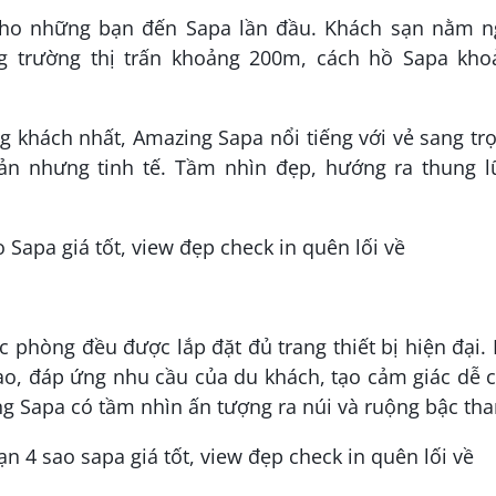
i cho những bạn đến Sapa lần đầu. Khách sạn nằm n
g trường thị trấn khoảng 200m, cách hồ Sapa kho
 khách nhất, Amazing Sapa nổi tiếng với vẻ sang tr
iản nhưng tinh tế. Tầm nhìn đẹp, hướng ra thung l
c phòng đều được lắp đặt đủ trang thiết bị hiện đại.
ao, đáp ứng nhu cầu của du khách, tạo cảm giác dễ 
g Sapa có tầm nhìn ấn tượng ra núi và ruộng bậc tha