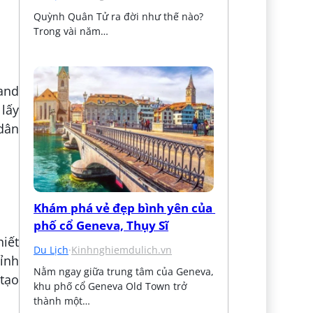
Quỳnh Quân Tử ra đời như thế nào? 
Trong vài năm…
and
 lấy
 dân
Khám phá vẻ đẹp bình yên của 
phố cổ Geneva, Thụy Sĩ
hiết
Du Lịch
·
Kinhnghiemdulich.vn
ỉnh
Nằm ngay giữa trung tâm của Geneva, 
 tạo
khu phố cổ Geneva Old Town trở 
thành một…