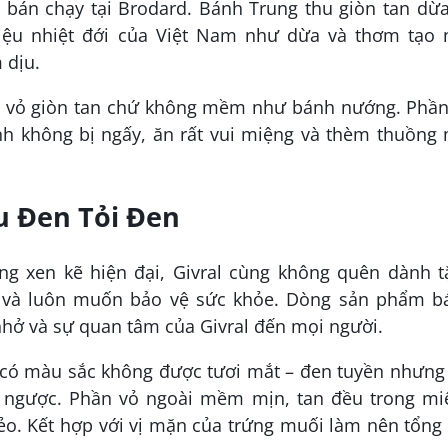
i bán chạy tại Brodard. Bánh Trung thu giòn tan dừ
iệu nhiệt đới của Việt Nam như dừa và thơm tạo 
 dịu.
lớp vỏ giòn tan chứ không mềm như bánh nướng. Phần
nh không bị ngấy, ăn rất vui miệng và thèm thuồng 
u Đen Tỏi Đen
g xen kẽ hiện đại, Givral cùng không quên dành t
n và luôn muốn bảo vệ sức khỏe. Dòng sản phẩm b
 nhở và sự quan tâm của Givral đến mọi người.
 có màu sắc không được tươi mắt – đen tuyền nhưng 
i ngược. Phần vỏ ngoài mềm mịn, tan đều trong mi
ẻo. Kết hợp với vị mặn của trứng muối làm nên tổng