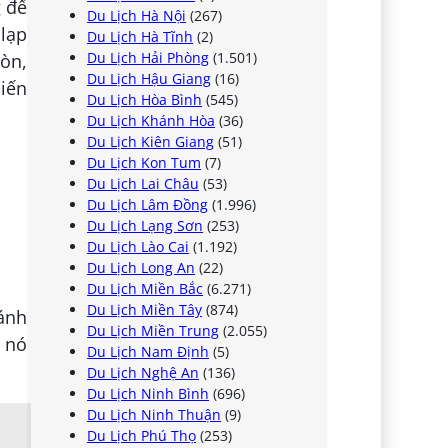
g để
Du Lịch Hà Nội
(267)
 lạp
Du Lịch Hà Tĩnh
(2)
Du Lịch Hải Phòng
(1.501)
iòn,
Du Lịch Hậu Giang
(16)
hiến
Du Lịch Hòa Bình
(545)
Du Lịch Khánh Hòa
(36)
Du Lịch Kiên Giang
(51)
Du Lịch Kon Tum
(7)
Du Lịch Lai Châu
(53)
Du Lịch Lâm Đồng
(1.996)
Du Lịch Lạng Sơn
(253)
Du Lịch Lào Cai
(1.192)
Du Lịch Long An
(22)
Du Lịch Miền Bắc
(6.271)
Du Lịch Miền Tây
(874)
ánh
Du Lịch Miền Trung
(2.055)
 nó
Du Lịch Nam Định
(5)
Du Lịch Nghệ An
(136)
Du Lịch Ninh Bình
(696)
Du Lịch Ninh Thuận
(9)
Du Lịch Phú Thọ
(253)