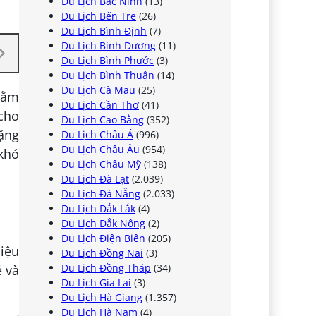
Du Lịch Bắc Ninh
(13)
Du Lịch Bến Tre
(26)
Du Lịch Bình Định
(7)
Du Lịch Bình Dương
(11)
Du Lịch Bình Phước
(3)
Du Lịch Bình Thuận
(14)
Du Lịch Cà Mau
(25)
rằm
Du Lịch Cần Thơ
(41)
cho
Du Lịch Cao Bằng
(352)
ặng
Du Lịch Châu Á
(996)
Du Lịch Châu Âu
(954)
khó
Du Lịch Châu Mỹ
(138)
Du Lịch Đà Lạt
(2.039)
Du Lịch Đà Nẵng
(2.033)
Du Lịch Đắk Lắk
(4)
Du Lịch Đắk Nông
(2)
Du Lịch Điện Biên
(205)
iệu
Du Lịch Đồng Nai
(3)
Du Lịch Đồng Tháp
(34)
ẻ và
Du Lịch Gia Lai
(3)
Du Lịch Hà Giang
(1.357)
Du Lịch Hà Nam
(4)