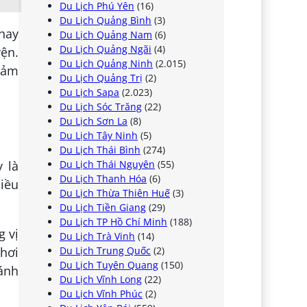
Du Lịch Phú Yên
(16)
Du Lịch Quảng Bình
(3)
chay
Du Lịch Quảng Nam
(6)
Du Lịch Quảng Ngãi
(4)
yện.
Du Lịch Quảng Ninh
(2.015)
giảm
Du Lịch Quảng Trị
(2)
Du Lịch Sapa
(2.023)
Du Lịch Sóc Trăng
(22)
Du Lịch Sơn La
(8)
Du Lịch Tây Ninh
(5)
Du Lịch Thái Bình
(274)
Du Lịch Thái Nguyên
(55)
 là
Du Lịch Thanh Hóa
(6)
iều
Du Lịch Thừa Thiên Huế
(3)
Du Lịch Tiền Giang
(29)
Du Lịch TP Hồ Chí Minh
(188)
g vị
Du Lịch Trà Vinh
(14)
Du Lịch Trung Quốc
(2)
 hơi
Du Lịch Tuyên Quang
(150)
ánh
Du Lịch Vĩnh Long
(22)
Du Lịch Vĩnh Phúc
(2)