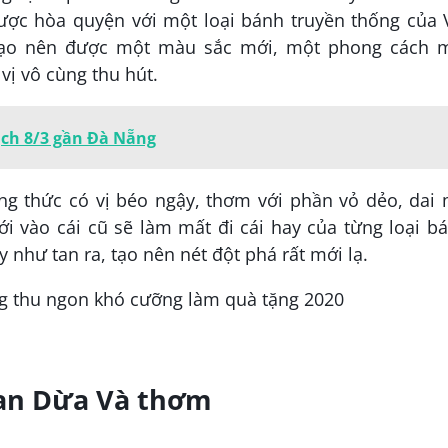
ược hòa quyện với một loại bánh truyền thống của V
tạo nên được một màu sắc mới, một phong cách m
ị vô cùng thu hút.
ịch 8/3 gần Đà Nẵng
ng thức có vị béo ngậy, thơm với phần vỏ dẻo, dai
i vào cái cũ sẽ làm mất đi cái hay của từng loại b
 như tan ra, tạo nên nét đột phá rất mới lạ.
Tan Dừa Và thơm