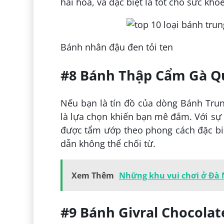
hài hòa, và đặc biệt là tốt cho sức khỏe
Bánh nhân đậu đen tỏi ten
#8 Bánh Thập Cẩm Gà Q
Nếu bạn là tín đồ của dòng Bánh Trun
là lựa chọn khiến bạn mê đắm. Với sự
được tẩm ướp theo phong cách đặc biệ
dẫn không thể chối từ.
Xem Thêm
Những khu vui chơi ở Đà N
#9 Bánh Givral Chocolat