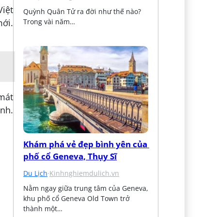
iệt
Quỳnh Quân Tử ra đời như thế nào? 
ới.
Trong vài năm…
 mát
ánh.
Khám phá vẻ đẹp bình yên của 
phố cổ Geneva, Thụy Sĩ
Du Lịch
·
Kinhnghiemdulich.vn
Nằm ngay giữa trung tâm của Geneva, 
khu phố cổ Geneva Old Town trở 
thành một…