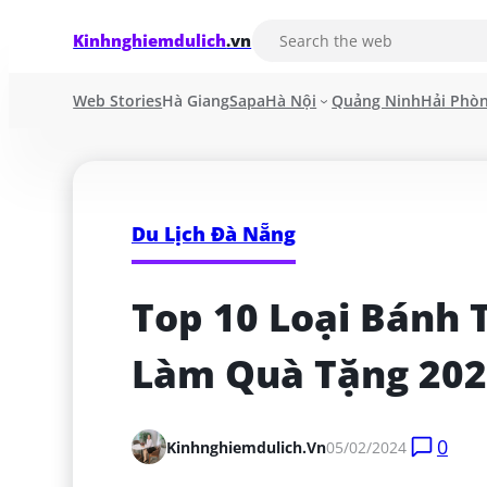
Kinhnghiemdulich
.vn
Web Stories
Hà Giang
Sapa
Hà Nội
Quảng Ninh
Hải Phò
Du Lịch Đà Nẵng
Top 10 Loại Bánh 
Làm Quà Tặng 20
0
Kinhnghiemdulich.vn
05/02/2024