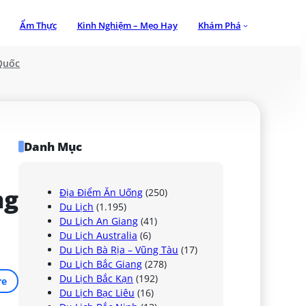
Ẩm Thực
Kinh Nghiệm – Mẹo Hay
Khám Phá
Quốc
Danh Mục
g 
Địa Điểm Ăn Uống
(250)
Du Lịch
(1.195)
Du Lịch An Giang
(41)
Du Lịch Australia
(6)
Du Lịch Bà Rịa – Vũng Tàu
(17)
Du Lịch Bắc Giang
(278)
Du Lịch Bắc Kạn
(192)
re
Du Lịch Bạc Liêu
(16)