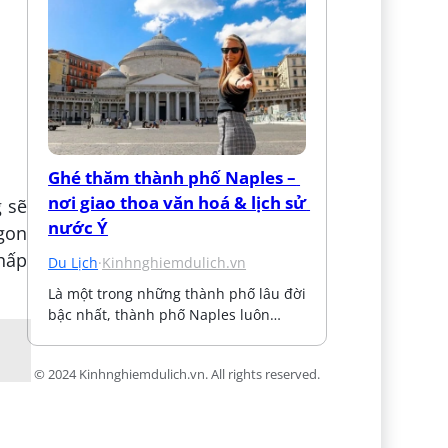
Ghé thăm thành phố Naples – 
nơi giao thoa văn hoá & lịch sử 
g sẽ
nước Ý
ngon
 hấp
Du Lịch
·
Kinhnghiemdulich.vn
Là một trong những thành phố lâu đời 
bậc nhất, thành phố Naples luôn…
© 2024 Kinhnghiemdulich.vn. All rights reserved.