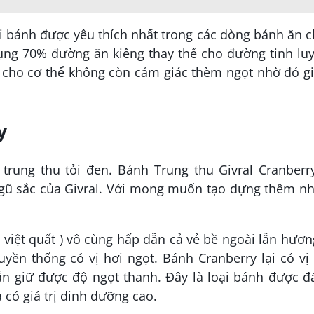
ại bánh được yêu thích nhất trong các dòng bánh ăn 
dụng 70% đường ăn kiêng thay thế cho đường tinh lu
úp cho cơ thể không còn cảm giác thèm ngọt nhờ đó 
y
trung thu tỏi đen. Bánh Trung thu Givral Cranberry
gũ sắc của Givral. Với mong muốn tạo dựng thêm nh
 việt quất ) vô cùng hấp dẫn cả vẻ bề ngoài lẫn hươn
yền thống có vị hơi ngọt. Bánh Cranberry lại có vị
n giữ được độ ngọt thanh. Đây là loại bánh được đ
à có giá trị dinh dưỡng cao.