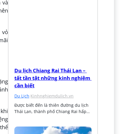
a và
nên
 vỏ
mãi
Du lịch Chiang Rai Thái Lan – 
tất tần tật những kinh nghiệm 
ặng
cần biết
ánh
Du Lịch
·
Kinhnghiemdulich.vn
Được biết đến là thiên đường du lịch 
khi
Thái Lan, thành phố Chiang Rai hấp…
ệng
 thể