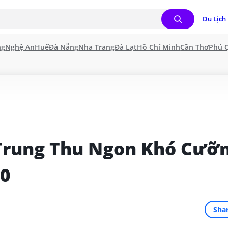
Du Lịch 
ng
Nghệ An
Huế
Đà Nẵng
Nha Trang
Đà Lạt
Hồ Chí Minh
Cần Thơ
Phú 
Trung Thu Ngon Khó Cưỡn
20
Sha