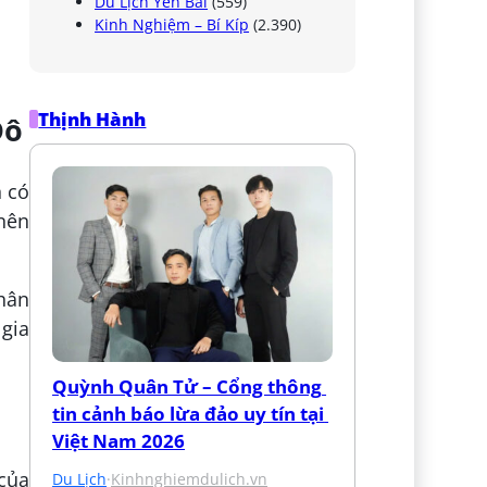
Du Lịch Yên Bái
(559)
Kinh Nghiệm – Bí Kíp
(2.390)
Thịnh Hành
Đô
h có
nên
hân
 gia
Quỳnh Quân Tử – Cổng thông 
tin cảnh báo lừa đảo uy tín tại 
Việt Nam 2026
 của
Du Lịch
·
Kinhnghiemdulich.vn