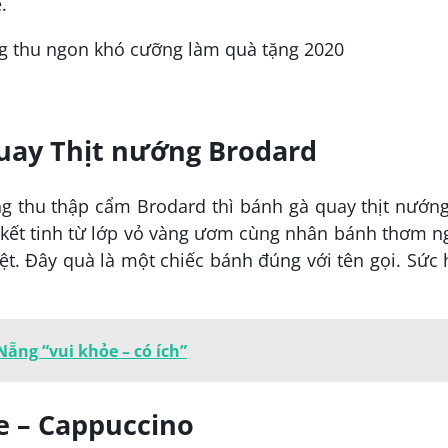
.
uay Thịt nướng Brodard
g thu thập cẩm Brodard thì bánh gà quay thịt nướn
 kết tinh từ lớp vỏ vàng ươm cùng nhân bánh thơm 
t. Đây quà là một chiếc bánh đúng với tên gọi. Sức
ẵng “vui khỏe – có ích”
e – Cappuccino