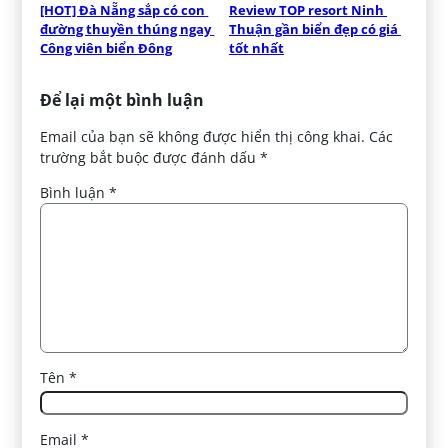
[HOT] Đà Nẵng sắp có con 
Review TOP resort Ninh 
đường thuyền thúng ngay 
Thuận gần biển đẹp có giá 
Công viên biển Đông
tốt nhất
Để lại một bình luận
Email của bạn sẽ không được hiển thị công khai.
Các
trường bắt buộc được đánh dấu
*
Bình luận
*
Tên
*
Email
*