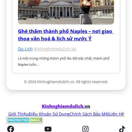
Ghé thăm thành phố Naples – nơi giao 
thoa văn hoá & lịch sử nước Ý
Du Lịch
·
Kinhnghiemdulich.vn
Là một trong những thành phố lâu đời bậc nhất, thành phố 
Naples luôn…
© 2024 Kinhnghiemdulich.vn. All rights reserved.
Kinhnghiemdulich
.vn
Giới Thiệu
Điều Khoản Sử Dụng
Chính Sách Bảo Mật
Liên Hệ