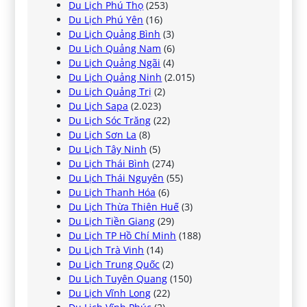
Du Lịch Phú Thọ
(253)
Du Lịch Phú Yên
(16)
Du Lịch Quảng Bình
(3)
Du Lịch Quảng Nam
(6)
Du Lịch Quảng Ngãi
(4)
Du Lịch Quảng Ninh
(2.015)
Du Lịch Quảng Trị
(2)
Du Lịch Sapa
(2.023)
Du Lịch Sóc Trăng
(22)
Du Lịch Sơn La
(8)
Du Lịch Tây Ninh
(5)
Du Lịch Thái Bình
(274)
Du Lịch Thái Nguyên
(55)
Du Lịch Thanh Hóa
(6)
Du Lịch Thừa Thiên Huế
(3)
Du Lịch Tiền Giang
(29)
Du Lịch TP Hồ Chí Minh
(188)
Du Lịch Trà Vinh
(14)
Du Lịch Trung Quốc
(2)
Du Lịch Tuyên Quang
(150)
Du Lịch Vĩnh Long
(22)