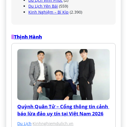
Du Lịch Vĩnh Phúc
(2)
Du Lịch Yên Bái
(559)
Kinh Nghiệm – Bí Kíp
(2.390)
Thịnh Hành
Quỳnh Quân Tử – Cổng thông tin cảnh 
báo lừa đảo uy tín tại Việt Nam 2026
Du Lịch
·
Kinhnghiemdulich.vn