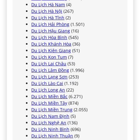
Du Lịch Hà Nam
(4)
Du Lịch Hà Nội
(267)
Du Lịch Hà Tĩnh
(2)
Du Lịch Hải Phòng
(1.501)
Du Lịch Hậu Giang
(16)
Du Lịch Hòa Bình
(545)
Du Lịch Khánh Hòa
(36)
Du Lịch Kiên Giang
(51)
Du Lịch Kon Tum
(7)
Du Lịch Lai Châu
(53)
Du Lịch Lâm Đồng
(1.996)
Du Lịch Lạng Sơn
(253)
Du Lịch Lào Cai
(1.192)
Du Lịch Long An
(22)
Du Lịch Miền Bắc
(6.271)
Du Lịch Miền Tây
(874)
Du Lịch Miền Trung
(2.055)
Du Lịch Nam Định
(5)
Du Lịch Nghệ An
(136)
Du Lịch Ninh Bình
(696)
Du Lịch Ninh Thuận
(9)