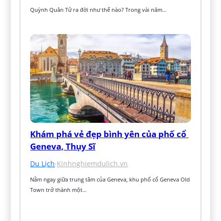
Quỳnh Quân Tử ra đời như thế nào? Trong vài năm…
Khám phá vẻ đẹp bình yên của phố cổ 
Geneva, Thụy Sĩ
Du Lịch
·
Kinhnghiemdulich.vn
Nằm ngay giữa trung tâm của Geneva, khu phố cổ Geneva Old 
Town trở thành một…