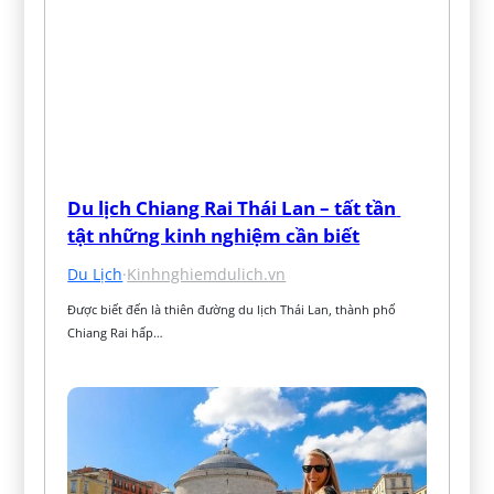
Du lịch Chiang Rai Thái Lan – tất tần 
tật những kinh nghiệm cần biết
Du Lịch
·
Kinhnghiemdulich.vn
Được biết đến là thiên đường du lịch Thái Lan, thành phố 
Chiang Rai hấp…