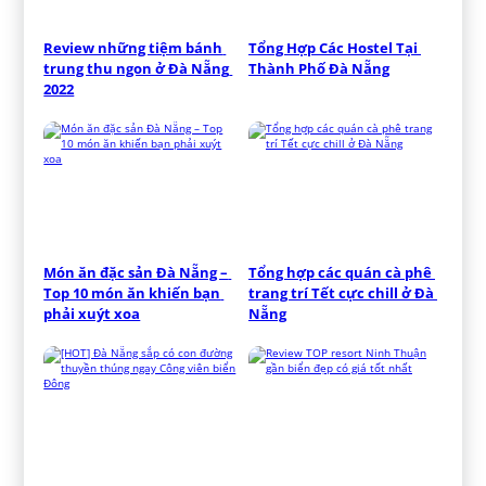
Review những tiệm bánh 
Tổng Hợp Các Hostel Tại 
trung thu ngon ở Đà Nẵng 
Thành Phố Đà Nẵng
2022
Món ăn đặc sản Đà Nẵng – 
Tổng hợp các quán cà phê 
Top 10 món ăn khiến bạn 
trang trí Tết cực chill ở Đà 
phải xuýt xoa
Nẵng