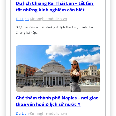
Du lịch Chiang Rai Thái Lan – tất tần 
tật những kinh nghiệm cần biết
Du Lịch
·
Kinhnghiemdulich.vn
Được biết đến là thiên đường du lịch Thái Lan, thành phố 
Chiang Rai hấp…
Ghé thăm thành phố Naples – nơi giao 
thoa văn hoá & lịch sử nước Ý
Du Lịch
·
Kinhnghiemdulich.vn