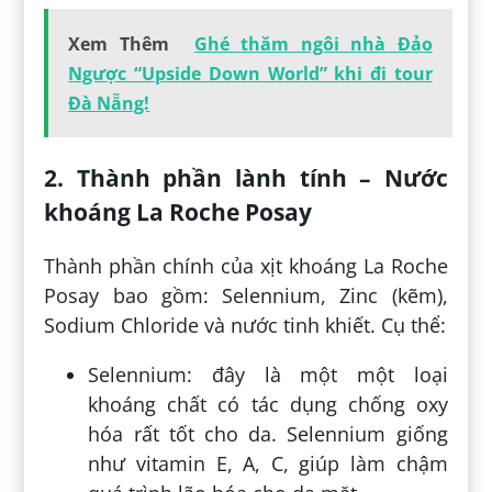
Xem Thêm
Ghé thăm ngôi nhà Đảo
Ngược “Upside Down World” khi đi tour
Đà Nẵng!
2. Thành phần lành tính – Nước
khoáng La Roche Posay
Thành phần chính của xịt khoáng La Roche
Posay bao gồm: Selennium, Zinc (kẽm),
Sodium Chloride và nước tinh khiết. Cụ thể:
Selennium: đây là một một loại
khoáng chất có tác dụng chống oxy
hóa rất tốt cho da. Selennium giống
như vitamin E, A, C, giúp làm chậm