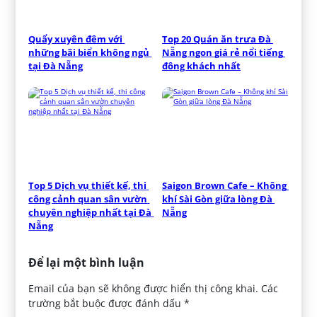
Quẩy xuyên đêm với 
Top 20 Quán ăn trưa Đà 
những bãi biển không ngủ 
Nẵng ngon giá rẻ nổi tiếng 
tại Đà Nẵng
đông khách nhất
Top 5 Dịch vụ thiết kế, thi 
Saigon Brown Cafe – Không 
công cảnh quan sân vườn 
khí Sài Gòn giữa lòng Đà 
chuyên nghiệp nhất tại Đà 
Nẵng
Nẵng
Để lại một bình luận
Email của bạn sẽ không được hiển thị công khai.
Các
trường bắt buộc được đánh dấu
*