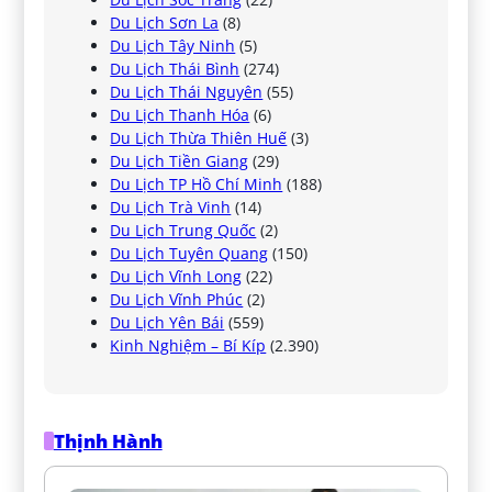
Du Lịch Sơn La
(8)
Du Lịch Tây Ninh
(5)
Du Lịch Thái Bình
(274)
Du Lịch Thái Nguyên
(55)
Du Lịch Thanh Hóa
(6)
Du Lịch Thừa Thiên Huế
(3)
Du Lịch Tiền Giang
(29)
Du Lịch TP Hồ Chí Minh
(188)
Du Lịch Trà Vinh
(14)
Du Lịch Trung Quốc
(2)
Du Lịch Tuyên Quang
(150)
Du Lịch Vĩnh Long
(22)
Du Lịch Vĩnh Phúc
(2)
Du Lịch Yên Bái
(559)
Kinh Nghiệm – Bí Kíp
(2.390)
Thịnh Hành