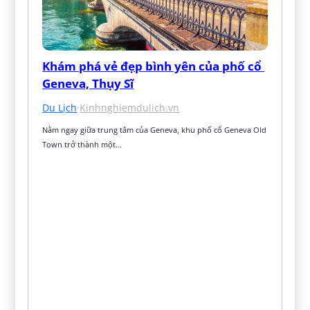
Khám phá vẻ đẹp bình yên của phố cổ 
Geneva, Thụy Sĩ
Du Lịch
·
Kinhnghiemdulich.vn
Nằm ngay giữa trung tâm của Geneva, khu phố cổ Geneva Old 
Town trở thành một…