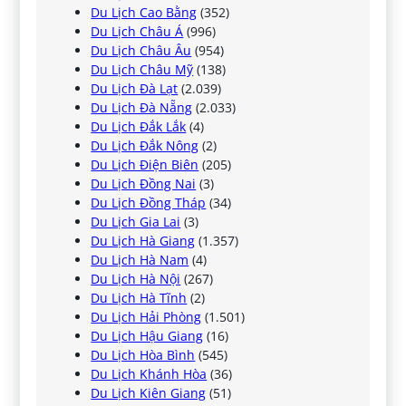
Du Lịch Cao Bằng
(352)
Du Lịch Châu Á
(996)
Du Lịch Châu Âu
(954)
Du Lịch Châu Mỹ
(138)
Du Lịch Đà Lạt
(2.039)
Du Lịch Đà Nẵng
(2.033)
Du Lịch Đắk Lắk
(4)
Du Lịch Đắk Nông
(2)
Du Lịch Điện Biên
(205)
Du Lịch Đồng Nai
(3)
Du Lịch Đồng Tháp
(34)
Du Lịch Gia Lai
(3)
Du Lịch Hà Giang
(1.357)
Du Lịch Hà Nam
(4)
Du Lịch Hà Nội
(267)
Du Lịch Hà Tĩnh
(2)
Du Lịch Hải Phòng
(1.501)
Du Lịch Hậu Giang
(16)
Du Lịch Hòa Bình
(545)
Du Lịch Khánh Hòa
(36)
Du Lịch Kiên Giang
(51)