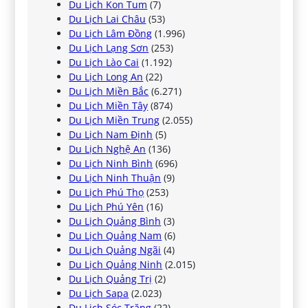
Du Lịch Kon Tum
(7)
Du Lịch Lai Châu
(53)
Du Lịch Lâm Đồng
(1.996)
Du Lịch Lạng Sơn
(253)
Du Lịch Lào Cai
(1.192)
Du Lịch Long An
(22)
Du Lịch Miền Bắc
(6.271)
Du Lịch Miền Tây
(874)
Du Lịch Miền Trung
(2.055)
Du Lịch Nam Định
(5)
Du Lịch Nghệ An
(136)
Du Lịch Ninh Bình
(696)
Du Lịch Ninh Thuận
(9)
Du Lịch Phú Thọ
(253)
Du Lịch Phú Yên
(16)
Du Lịch Quảng Bình
(3)
Du Lịch Quảng Nam
(6)
Du Lịch Quảng Ngãi
(4)
Du Lịch Quảng Ninh
(2.015)
Du Lịch Quảng Trị
(2)
Du Lịch Sapa
(2.023)
Du Lịch Sóc Trăng
(22)