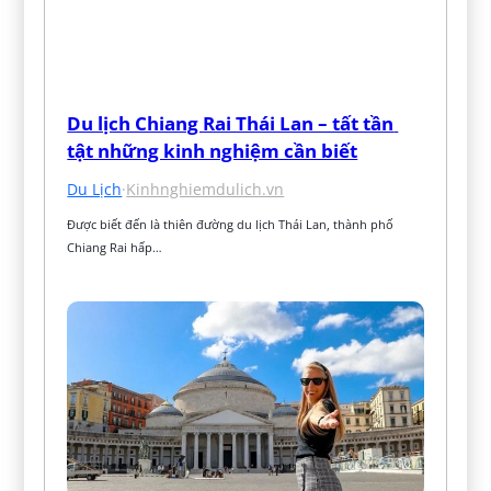
Du lịch Chiang Rai Thái Lan – tất tần 
tật những kinh nghiệm cần biết
Du Lịch
·
Kinhnghiemdulich.vn
Được biết đến là thiên đường du lịch Thái Lan, thành phố 
Chiang Rai hấp…