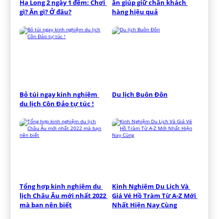
Hạ Long 2 ngày 1 đêm: Chơi 
ăn giúp giữ chân khách 
gì? Ăn gì? Ở đâu?
hàng hiệu quả
Bỏ túi ngay kinh nghiệm 
Du lịch Buôn Đôn
du lịch Côn Đảo tự túc !
Tổng hợp kinh nghiệm du 
Kinh Nghiệm Du Lịch Và 
lịch Châu Âu mới nhất 2022 
Giá Vé Hồ Tràm Từ A-Z Mới 
mà bạn nên biết
Nhất Hiện Nay Cùng