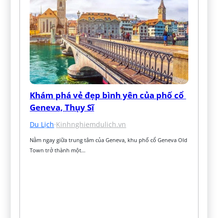
Khám phá vẻ đẹp bình yên của phố cổ 
Geneva, Thụy Sĩ
Du Lịch
·
Kinhnghiemdulich.vn
Nằm ngay giữa trung tâm của Geneva, khu phố cổ Geneva Old 
Town trở thành một…