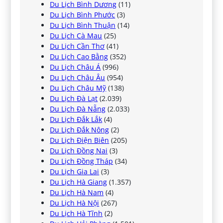
Du Lịch Bình Dương
(11)
Du Lịch Bình Phước
(3)
Du Lịch Bình Thuận
(14)
Du Lịch Cà Mau
(25)
Du Lịch Cần Thơ
(41)
Du Lịch Cao Bằng
(352)
Du Lịch Châu Á
(996)
Du Lịch Châu Âu
(954)
Du Lịch Châu Mỹ
(138)
Du Lịch Đà Lạt
(2.039)
Du Lịch Đà Nẵng
(2.033)
Du Lịch Đắk Lắk
(4)
Du Lịch Đắk Nông
(2)
Du Lịch Điện Biên
(205)
Du Lịch Đồng Nai
(3)
Du Lịch Đồng Tháp
(34)
Du Lịch Gia Lai
(3)
Du Lịch Hà Giang
(1.357)
Du Lịch Hà Nam
(4)
Du Lịch Hà Nội
(267)
Du Lịch Hà Tĩnh
(2)