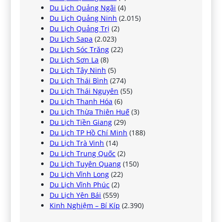
Du Lịch Quảng Ngãi
(4)
Du Lịch Quảng Ninh
(2.015)
Du Lịch Quảng Trị
(2)
Du Lịch Sapa
(2.023)
Du Lịch Sóc Trăng
(22)
Du Lịch Sơn La
(8)
Du Lịch Tây Ninh
(5)
Du Lịch Thái Bình
(274)
Du Lịch Thái Nguyên
(55)
Du Lịch Thanh Hóa
(6)
Du Lịch Thừa Thiên Huế
(3)
Du Lịch Tiền Giang
(29)
Du Lịch TP Hồ Chí Minh
(188)
Du Lịch Trà Vinh
(14)
Du Lịch Trung Quốc
(2)
Du Lịch Tuyên Quang
(150)
Du Lịch Vĩnh Long
(22)
Du Lịch Vĩnh Phúc
(2)
Du Lịch Yên Bái
(559)
Kinh Nghiệm – Bí Kíp
(2.390)