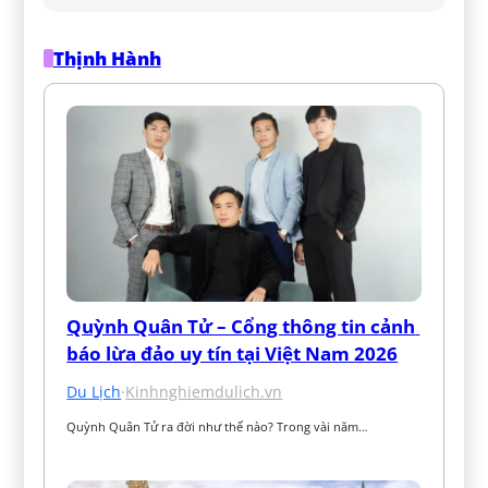
Thịnh Hành
Quỳnh Quân Tử – Cổng thông tin cảnh 
báo lừa đảo uy tín tại Việt Nam 2026
Du Lịch
·
Kinhnghiemdulich.vn
Quỳnh Quân Tử ra đời như thế nào? Trong vài năm…