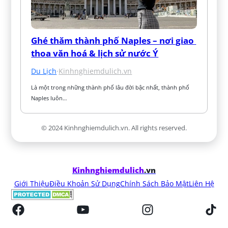
Ghé thăm thành phố Naples – nơi giao 
thoa văn hoá & lịch sử nước Ý
Du Lịch
·
Kinhnghiemdulich.vn
Là một trong những thành phố lâu đời bậc nhất, thành phố 
Naples luôn…
© 2024 Kinhnghiemdulich.vn. All rights reserved.
Kinhnghiemdulich
.vn
Giới Thiệu
Điều Khoản Sử Dụng
Chính Sách Bảo Mật
Liên Hệ