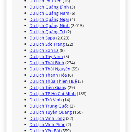
Du Lịch Phú Yên
(16)
Du Lịch Quảng Bình
(3)
Du Lịch Quảng Nam
(6)
Du Lịch Quảng Ngãi
(4)
Du Lịch Quảng Ninh
(2.015)
Du Lịch Quảng Trị
(2)
Du Lịch Sapa
(2.023)
Du Lịch Sóc Trăng
(22)
Du Lịch Sơn La
(8)
Du Lịch Tây Ninh
(5)
Du Lịch Thái Bình
(274)
Du Lịch Thái Nguyên
(55)
Du Lịch Thanh Hóa
(6)
Du Lịch Thừa Thiên Huế
(3)
Du Lịch Tiền Giang
(29)
Du Lịch TP Hồ Chí Minh
(188)
Du Lịch Trà Vinh
(14)
Du Lịch Trung Quốc
(2)
Du Lịch Tuyên Quang
(150)
Du Lịch Vĩnh Long
(22)
Du Lịch Vĩnh Phúc
(2)
Du Lịch Yên Bái
(559)