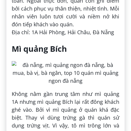
toàn. Ngoài thực đơn, quán còn ghi điểm
bởi cách phục vụ thân thiện, nhiệt tình. Mỗi
nhân viên luôn tươi cười và niềm nở khi
đón tiếp khách vào quán.
Địa chỉ: 1A Hải Phòng, Hải Châu, Đà Nẵng
Mì quảng Bích
Không nằm gần trung tâm như mì quảng
1A nhưng mì quảng Bích lại rất đông khách
ghé vào. Bởi vì mì quảng ở quán khá đặc
biệt. Thay vì dùng trứng gà thì quán sử
dụng trứng vịt. Vì vậy, tô mì trông lớn và