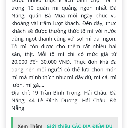
trong 10 quán mì quảng ngon nhất Đà
Nẵng, quán Bà Mua mỗi ngày phục vụ
khoảng vài trăm lượt khách. Đến đây, thực
khách sẽ được thưởng thức tô mì với nước
dùng ngọt thanh cùng với sợi mì dai ngon.
Tô mì còn được cho thêm rất nhiều hải
sản, thịt. Mỗi tô mì chỉ có mức giá từ
20.000 đến 30.000 VNĐ. Thực đơn khá đa
dạng nên mỗi người có thể lựa chọn món
mì mà mình thích như mì đầy đủ, mì cá, mì
lươn, mì gà,…
Địa chỉ: 19 Trần Bình Trọng, Hải Châu, Đà
Nẵng; 44 Lê Đình Dương, Hải Châu, Đà
Nẵng
Xem Thêm
Giới thiệu CÁC ĐỊA ĐIỂM DU