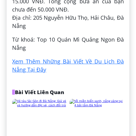
15.000 VNĐ. Tổng cộng bữa ăn của bạn
chưa đến 50.000 VNĐ.
Địa chỉ: 205 Nguyễn Hữu Thọ, Hải Châu, Đà
Nẵng
Từ khoá: Top 10 Quán Mì Quảng Ngon Đà
Nẵng
Xem Thêm Những Bài Viết Về Du Lịch Đà
Nẵng Tại Đây
Bài Viết Liên Quan