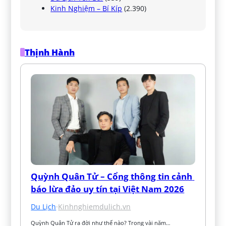
Kinh Nghiệm – Bí Kíp
(2.390)
Thịnh Hành
Quỳnh Quân Tử – Cổng thông tin cảnh 
báo lừa đảo uy tín tại Việt Nam 2026
Du Lịch
·
Kinhnghiemdulich.vn
Quỳnh Quân Tử ra đời như thế nào? Trong vài năm…