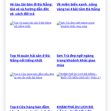
Vé tàu Sài Gòn đi Đà Nẵng: 
Về miền biển xanh, nắng 
Giá vé và hướng dẫn đặt 
vàng tại 4 bãi tắm Đà Nẵng
vé, cách đổi trả
Top 16 quán hải sản ở Đà 
Sơn Trà đẹp ngỡ ngàng 
Nẵng nổi tiếng nhất
trong khoảnh khắc giao 
mùa
Top 6 Cửa hàng bán đầm 
KHÁM PHÁ DU LỊCH ĐÀ 