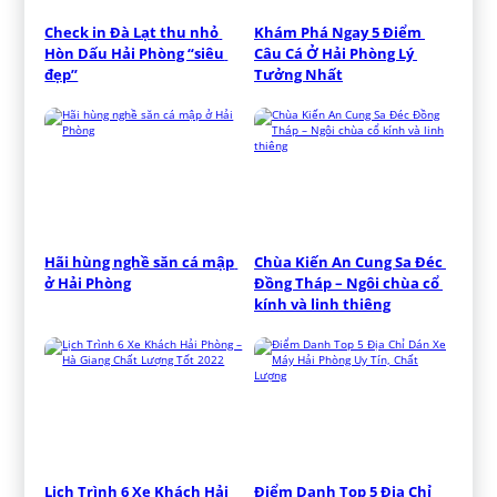
Check in Đà Lạt thu nhỏ 
Khám Phá Ngay 5 Điểm 
Hòn Dấu Hải Phòng “siêu 
Câu Cá Ở Hải Phòng Lý 
đẹp”
Tưởng Nhất
Hãi hùng nghề săn cá mập 
Chùa Kiến An Cung Sa Đéc 
ở Hải Phòng
Đồng Tháp – Ngôi chùa cổ 
kính và linh thiêng
Lịch Trình 6 Xe Khách Hải 
Điểm Danh Top 5 Địa Chỉ 