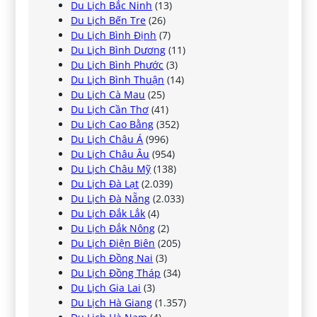
Du Lịch Bắc Ninh
(13)
Du Lịch Bến Tre
(26)
Du Lịch Bình Định
(7)
Du Lịch Bình Dương
(11)
Du Lịch Bình Phước
(3)
Du Lịch Bình Thuận
(14)
Du Lịch Cà Mau
(25)
Du Lịch Cần Thơ
(41)
Du Lịch Cao Bằng
(352)
Du Lịch Châu Á
(996)
Du Lịch Châu Âu
(954)
Du Lịch Châu Mỹ
(138)
Du Lịch Đà Lạt
(2.039)
Du Lịch Đà Nẵng
(2.033)
Du Lịch Đắk Lắk
(4)
Du Lịch Đắk Nông
(2)
Du Lịch Điện Biên
(205)
Du Lịch Đồng Nai
(3)
Du Lịch Đồng Tháp
(34)
Du Lịch Gia Lai
(3)
Du Lịch Hà Giang
(1.357)