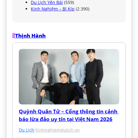
Du Lịch Yên Bái
(559)
Kinh Nghiệm – Bí Kíp
(2.390)
Thịnh Hành
Quỳnh Quân Tử – Cổng thông tin cảnh 
báo lừa đảo uy tín tại Việt Nam 2026
Du Lịch
·
Kinhnghiemdulich.vn