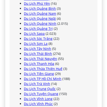
Du Lịch Phú Yên
(16)
Du Lịch Quảng Bình
(3)
Du Lịch Quảng Nam
(6)
Du Lịch Quảng Ngãi
(4)
Du Lịch Quảng Ninh
(2.015)
Du Lịch Quảng Trị
(2)
Du Lịch Sapa
(2.023)
Du Lịch Sóc Trăng
(22)
Du Lịch Sơn La
(8)
Du Lịch Tây Ninh
(5)
Du Lịch Thái Bình
(274)
Du Lịch Thái Nguyên
(55)
Du Lịch Thanh Hóa
(6)
Du Lịch Thừa Thiên Huế
(3)
Du Lịch Tiền Giang
(29)
Du Lịch TP Hồ Chí Minh
(188)
Du Lịch Trà Vinh
(14)
Du Lịch Trung Quốc
(2)
Du Lịch Tuyên Quang
(150)
Du Lịch Vĩnh Long
(22)
Du Lịch Vĩnh Phúc
(2)