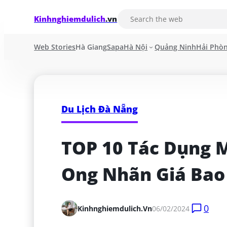
Kinhnghiemdulich
.vn
Web Stories
Hà Giang
Sapa
Hà Nội
Quảng Ninh
Hải Phò
Du Lịch Đà Nẵng
TOP 10 Tác Dụng 
Ong Nhãn Giá Bao
0
Kinhnghiemdulich.vn
06/02/2024