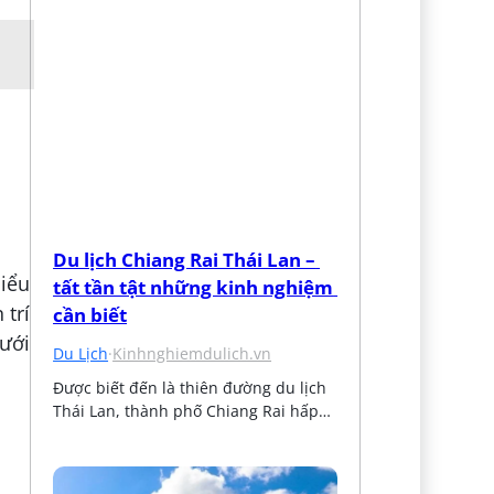
Du lịch Chiang Rai Thái Lan – 
hiểu
tất tần tật những kinh nghiệm 
 trí
cần biết
dưới
Du Lịch
·
Kinhnghiemdulich.vn
Được biết đến là thiên đường du lịch 
Thái Lan, thành phố Chiang Rai hấp…