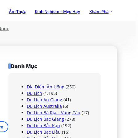
Ẩm Thực
Kinh Nghiệm – Mẹo Hay
Khám Phá
Quốc
Danh Mục
Địa Điểm Ăn Uống
(250)
Du Lịch
(1.195)
Du Lịch An Giang
(41)
Du Lịch Australia
(6)
Du Lịch Bà Rịa – Vũng Tàu
(17)
Du Lịch Bắc Giang
(278)
Du Lịch Bắc Kạn
(192)
re
Du Lịch Bạc Liêu
(16)