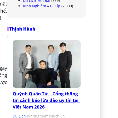
Du Lịch Yên Bái
(559)
mật
Kinh Nghiệm – Bí Kíp
(2.390)
thể,
!
Thịnh Hành
gay
hống
được
Quỳnh Quân Tử – Cổng thông 
tin cảnh báo lừa đảo uy tín tại 
Việt Nam 2026
Du Lịch
·
Kinhnghiemdulich.vn