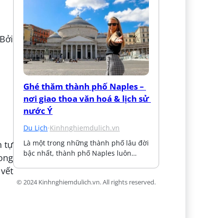
Bởi
Ghé thăm thành phố Naples – 
nơi giao thoa văn hoá & lịch sử 
nước Ý
Du Lịch
·
Kinhnghiemdulich.vn
Là một trong những thành phố lâu đời 
n tự
bậc nhất, thành phố Naples luôn…
 ong
 vết
© 2024 Kinhnghiemdulich.vn. All rights reserved.