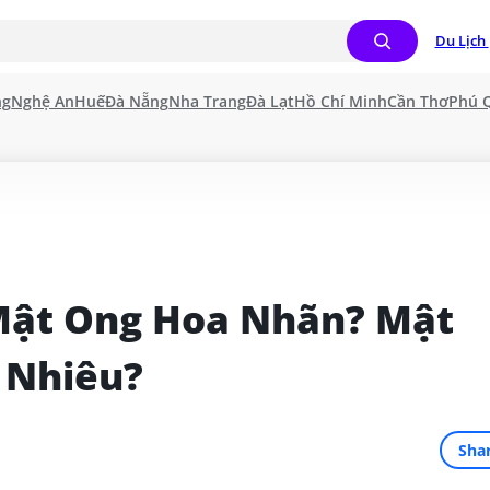
Du Lịch 
ng
Nghệ An
Huế
Đà Nẵng
Nha Trang
Đà Lạt
Hồ Chí Minh
Cần Thơ
Phú 
Mật Ong Hoa Nhãn? Mật 
 Nhiêu?
Sha