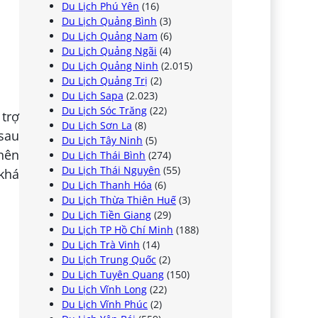
Du Lịch Phú Yên
(16)
Du Lịch Quảng Bình
(3)
Du Lịch Quảng Nam
(6)
Du Lịch Quảng Ngãi
(4)
Du Lịch Quảng Ninh
(2.015)
Du Lịch Quảng Trị
(2)
Du Lịch Sapa
(2.023)
Du Lịch Sóc Trăng
(22)
 trợ
Du Lịch Sơn La
(8)
 sau
Du Lịch Tây Ninh
(5)
 nên
Du Lịch Thái Bình
(274)
Du Lịch Thái Nguyên
(55)
 khá
Du Lịch Thanh Hóa
(6)
Du Lịch Thừa Thiên Huế
(3)
Du Lịch Tiền Giang
(29)
Du Lịch TP Hồ Chí Minh
(188)
Du Lịch Trà Vinh
(14)
Du Lịch Trung Quốc
(2)
Du Lịch Tuyên Quang
(150)
Du Lịch Vĩnh Long
(22)
Du Lịch Vĩnh Phúc
(2)