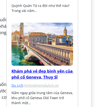
Quỳnh Quân Tử ra đời như thế nào? 
Trong vài năm…
tuổi
khá
rong
Khám phá vẻ đẹp bình yên của 
phố cổ Geneva, Thụy Sĩ
muốn
Du Lịch
·
Kinhnghiemdulich.vn
nước
Nằm ngay giữa trung tâm của Geneva, 
i cơ
khu phố cổ Geneva Old Town trở 
thành một…