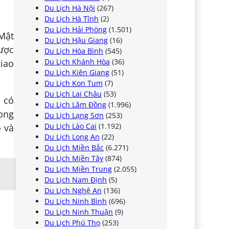
Du Lịch Hà Nội
(267)
Du Lịch Hà Tĩnh
(2)
Du Lịch Hải Phòng
(1.501)
 Mật
Du Lịch Hậu Giang
(16)
ược
Du Lịch Hòa Bình
(545)
Du Lịch Khánh Hòa
(36)
iao
Du Lịch Kiên Giang
(51)
Du Lịch Kon Tum
(7)
Du Lịch Lai Châu
(53)
 có
Du Lịch Lâm Đồng
(1.996)
 ong
Du Lịch Lạng Sơn
(253)
Du Lịch Lào Cai
(1.192)
 và
Du Lịch Long An
(22)
Du Lịch Miền Bắc
(6.271)
Du Lịch Miền Tây
(874)
Du Lịch Miền Trung
(2.055)
Du Lịch Nam Định
(5)
Du Lịch Nghệ An
(136)
Du Lịch Ninh Bình
(696)
Du Lịch Ninh Thuận
(9)
Du Lịch Phú Thọ
(253)