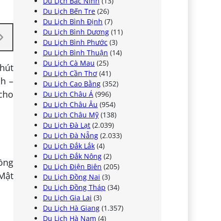
Du Lịch Bắc Ninh
(13)
Du Lịch Bến Tre
(26)
Du Lịch Bình Định
(7)
Du Lịch Bình Dương
(11)
Du Lịch Bình Phước
(3)
Du Lịch Bình Thuận
(14)
Du Lịch Cà Mau
(25)
hút
Du Lịch Cần Thơ
(41)
ch –
Du Lịch Cao Bằng
(352)
 cho
Du Lịch Châu Á
(996)
Du Lịch Châu Âu
(954)
Du Lịch Châu Mỹ
(138)
Du Lịch Đà Lạt
(2.039)
Du Lịch Đà Nẵng
(2.033)
Du Lịch Đắk Lắk
(4)
Du Lịch Đắk Nông
(2)
rồng
Du Lịch Điện Biên
(205)
 Mật
Du Lịch Đồng Nai
(3)
Du Lịch Đồng Tháp
(34)
Du Lịch Gia Lai
(3)
Du Lịch Hà Giang
(1.357)
Du Lịch Hà Nam
(4)