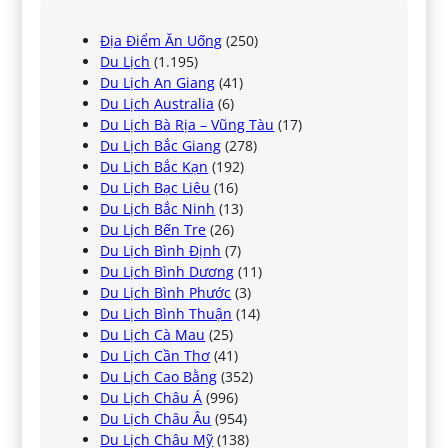
Địa Điểm Ăn Uống
(250)
Du Lịch
(1.195)
Du Lịch An Giang
(41)
Du Lịch Australia
(6)
Du Lịch Bà Rịa – Vũng Tàu
(17)
Du Lịch Bắc Giang
(278)
Du Lịch Bắc Kạn
(192)
Du Lịch Bạc Liêu
(16)
Du Lịch Bắc Ninh
(13)
Du Lịch Bến Tre
(26)
Du Lịch Bình Định
(7)
Du Lịch Bình Dương
(11)
Du Lịch Bình Phước
(3)
Du Lịch Bình Thuận
(14)
Du Lịch Cà Mau
(25)
Du Lịch Cần Thơ
(41)
Du Lịch Cao Bằng
(352)
Du Lịch Châu Á
(996)
Du Lịch Châu Âu
(954)
Du Lịch Châu Mỹ
(138)