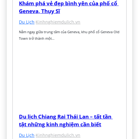
Khám phá vẻ đẹp bình yên của phố cổ 
Geneva, Thụy Sĩ
Du Lịch
·
Kinhnghiemdulich.vn
Nằm ngay giữa trung tâm của Geneva, khu phố cổ Geneva Old 
Town trở thành một…
Du lịch Chiang Rai Thái Lan – tất tần 
tật những kinh nghiệm cần biết
Du Lịch
·
Kinhnghiemdulich.vn