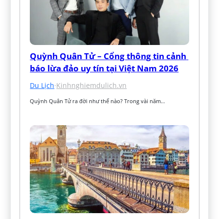
Quỳnh Quân Tử – Cổng thông tin cảnh 
báo lừa đảo uy tín tại Việt Nam 2026
Du Lịch
·
Kinhnghiemdulich.vn
Quỳnh Quân Tử ra đời như thế nào? Trong vài năm…