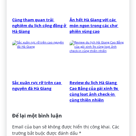
Cùng tham quan trải 
Ăn hết Hà Giang với các 
nghiệm du lịch cộng đồng ở 
món ngon trong các chợ 
Hà Giang
phiên vùng cao
Sắc xuân rực rỡ trên cao 
Review du lịch Hà Giang 
nguyên đá Hà Giang
Cao Bằng của gái xinh 9x 
cùng loạt ảnh check-in 
cùng thiên nhiên
Để lại một bình luận
Email của bạn sẽ không được hiển thị công khai.
Các
trường bắt buộc được đánh dấu
*