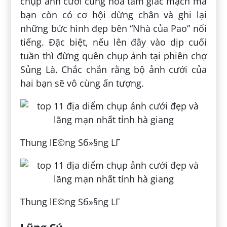
chụp ảnh cưới cùng hoa tam giác mạch mà
bạn còn có cơ hội dừng chân và ghi lại
những bức hình đẹp bên “Nhà của Pao” nổi
tiếng. Đặc biệt, nếu lên đây vào dịp cuối
tuần thì đừng quên chụp ảnh tại phiên chợ
Sủng Là. Chắc chắn rằng bộ ảnh cưới của
hai bạn sẽ vô cùng ấn tượng.
Thung lЕ©ng Sб»§ng LГ
Thung lЕ©ng Sб»§ng LГ