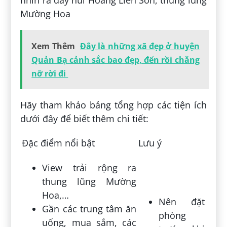
nhìn ra dãy núi Hoàng Liên Sơn, thung lũng
Mường Hoa
Xem Thêm
Đây là những xã đẹp ở huyện
Quản Bạ cảnh sắc bao đẹp, đến rồi chẳng
nỡ rời đi
Hãy tham khảo bảng tổng hợp các tiện ích
dưới đây để biết thêm chi tiết:
Đặc điểm nổi bật
Lưu ý
View trải rộng ra
thung lũng Mường
Hoa,…
Nên đặt
Gần các trung tâm ăn
phòng
uống, mua sắm, các