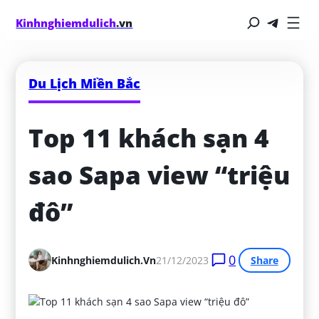
Kinhnghiemdulich
.vn
Du Lịch Miền Bắc
Top 11 khách sạn 4 
sao Sapa view “triệu 
đô”
0
Kinhnghiemdulich.vn
21/12/2023
Share