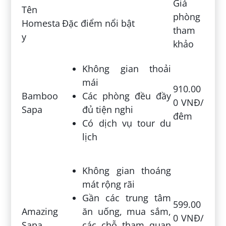
Giá
Tên
phòng
Homesta
Đặc điểm nổi bật
tham
y
khảo
Không gian thoải
mái
910.00
Bamboo
Các phòng đều đầy
0 VNĐ/
Sapa
đủ tiện nghi
đêm
Có dịch vụ tour du
lịch
Không gian thoáng
mát rộng rãi
Gần các trung tâm
599.00
Amazing
ăn uống, mua sắm,
0 VNĐ/
Sapa
các chỗ tham quan