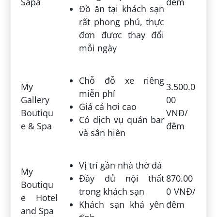
Sapa
đêm
Đồ ăn tại khách sạn
rất phong phú, thực
đơn được thay đổi
mỗi ngày
Chỗ đỗ xe riêng
My
3.500.0
miễn phí
Gallery
00
Giá cả hơi cao
Boutiqu
VNĐ/
Có dịch vụ quán bar
e & Spa
đêm
và sân hiên
Vị trí gần nhà thờ đá
My
Đầy đủ nội thất
870.00
Boutiqu
trong khách sạn
0 VNĐ/
e Hotel
Khách sạn khá yên
đêm
and Spa