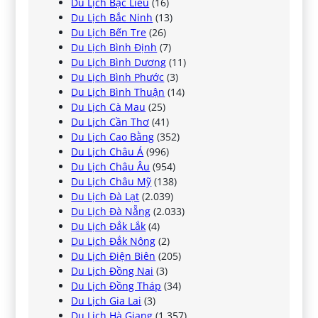
Du Lịch Bạc Liêu
(16)
Du Lịch Bắc Ninh
(13)
Du Lịch Bến Tre
(26)
Du Lịch Bình Định
(7)
Du Lịch Bình Dương
(11)
Du Lịch Bình Phước
(3)
Du Lịch Bình Thuận
(14)
Du Lịch Cà Mau
(25)
Du Lịch Cần Thơ
(41)
Du Lịch Cao Bằng
(352)
Du Lịch Châu Á
(996)
Du Lịch Châu Âu
(954)
Du Lịch Châu Mỹ
(138)
Du Lịch Đà Lạt
(2.039)
Du Lịch Đà Nẵng
(2.033)
Du Lịch Đắk Lắk
(4)
Du Lịch Đắk Nông
(2)
Du Lịch Điện Biên
(205)
Du Lịch Đồng Nai
(3)
Du Lịch Đồng Tháp
(34)
Du Lịch Gia Lai
(3)
Du Lịch Hà Giang
(1.357)