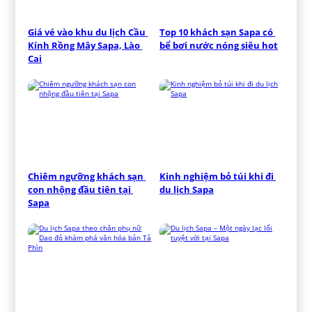
Giá vé vào khu du lịch Cầu 
Top 10 khách sạn Sapa có 
Kính Rồng Mây Sapa, Lào 
bể bơi nước nóng siêu hot
Cai
Chiêm ngưỡng khách sạn 
Kinh nghiệm bỏ túi khi đi 
con nhộng đầu tiên tại 
du lịch Sapa
Sapa