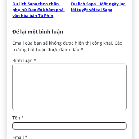
Du lịch Sapa theo chân 
Du lịch Sapa – Một ngày lạc 
phụ nữ Dao đỏ khám phá 
lối tuyệt vời tại Sapa
văn hóa bản Tả Phìn
Để lại một bình luận
Email của bạn sẽ không được hiển thị công khai.
Các
trường bắt buộc được đánh dấu
*
Bình luận
*
Tên
*
Email
*