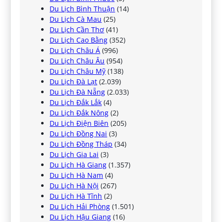
Du Lịch Bình Thuận
(14)
Du Lịch Cà Mau
(25)
Du Lịch Cần Thơ
(41)
Du Lịch Cao Bằng
(352)
Du Lịch Châu Á
(996)
Du Lịch Châu Âu
(954)
Du Lịch Châu Mỹ
(138)
Du Lịch Đà Lạt
(2.039)
Du Lịch Đà Nẵng
(2.033)
Du Lịch Đắk Lắk
(4)
Du Lịch Đắk Nông
(2)
Du Lịch Điện Biên
(205)
Du Lịch Đồng Nai
(3)
Du Lịch Đồng Tháp
(34)
Du Lịch Gia Lai
(3)
Du Lịch Hà Giang
(1.357)
Du Lịch Hà Nam
(4)
Du Lịch Hà Nội
(267)
Du Lịch Hà Tĩnh
(2)
Du Lịch Hải Phòng
(1.501)
Du Lịch Hậu Giang
(16)