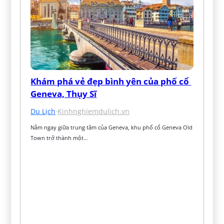
Khám phá vẻ đẹp bình yên của phố cổ 
Geneva, Thụy Sĩ
Du Lịch
·
Kinhnghiemdulich.vn
Nằm ngay giữa trung tâm của Geneva, khu phố cổ Geneva Old 
Town trở thành một…