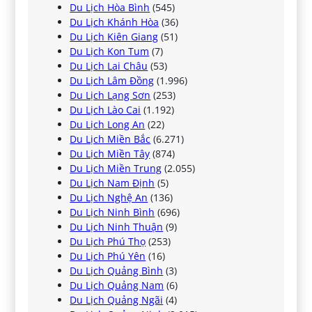
Du Lịch Hòa Bình
(545)
Du Lịch Khánh Hòa
(36)
Du Lịch Kiên Giang
(51)
Du Lịch Kon Tum
(7)
Du Lịch Lai Châu
(53)
Du Lịch Lâm Đồng
(1.996)
Du Lịch Lạng Sơn
(253)
Du Lịch Lào Cai
(1.192)
Du Lịch Long An
(22)
Du Lịch Miền Bắc
(6.271)
Du Lịch Miền Tây
(874)
Du Lịch Miền Trung
(2.055)
Du Lịch Nam Định
(5)
Du Lịch Nghệ An
(136)
Du Lịch Ninh Bình
(696)
Du Lịch Ninh Thuận
(9)
Du Lịch Phú Thọ
(253)
Du Lịch Phú Yên
(16)
Du Lịch Quảng Bình
(3)
Du Lịch Quảng Nam
(6)
Du Lịch Quảng Ngãi
(4)