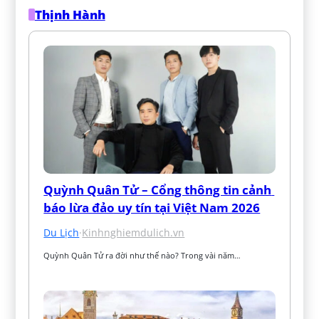
Thịnh Hành
Quỳnh Quân Tử – Cổng thông tin cảnh 
báo lừa đảo uy tín tại Việt Nam 2026
Du Lịch
·
Kinhnghiemdulich.vn
Quỳnh Quân Tử ra đời như thế nào? Trong vài năm…