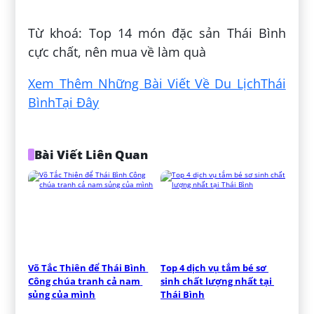
Đăng bởi:
Trâm Võ Ngọc
Từ khoá: Top 14 món đặc sản Thái Bình
cực chất, nên mua về làm quà
Xem Thêm Những Bài Viết Về Du LịchThái
BìnhTại Đây
Bài Viết Liên Quan
Võ Tắc Thiên để Thái Bình 
Top 4 dịch vụ tắm bé sơ 
Công chúa tranh cả nam 
sinh chất lượng nhất tại 
sủng của mình
Thái Bình