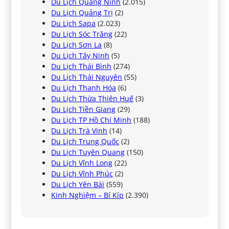
Du Lịch Quảng Ninh
(2.015)
Du Lịch Quảng Trị
(2)
Du Lịch Sapa
(2.023)
Du Lịch Sóc Trăng
(22)
Du Lịch Sơn La
(8)
Du Lịch Tây Ninh
(5)
Du Lịch Thái Bình
(274)
Du Lịch Thái Nguyên
(55)
Du Lịch Thanh Hóa
(6)
Du Lịch Thừa Thiên Huế
(3)
Du Lịch Tiền Giang
(29)
Du Lịch TP Hồ Chí Minh
(188)
Du Lịch Trà Vinh
(14)
Du Lịch Trung Quốc
(2)
Du Lịch Tuyên Quang
(150)
Du Lịch Vĩnh Long
(22)
Du Lịch Vĩnh Phúc
(2)
Du Lịch Yên Bái
(559)
Kinh Nghiệm – Bí Kíp
(2.390)