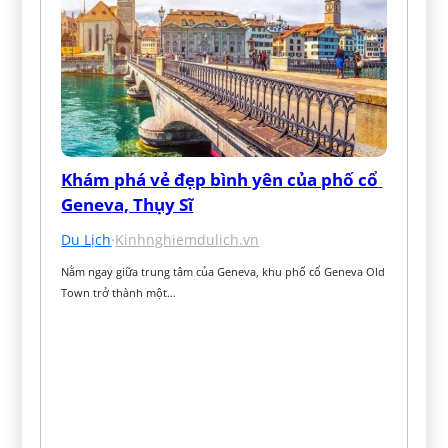
Khám phá vẻ đẹp bình yên của phố cổ 
Geneva, Thụy Sĩ
Du Lịch
·
Kinhnghiemdulich.vn
Nằm ngay giữa trung tâm của Geneva, khu phố cổ Geneva Old 
Town trở thành một…