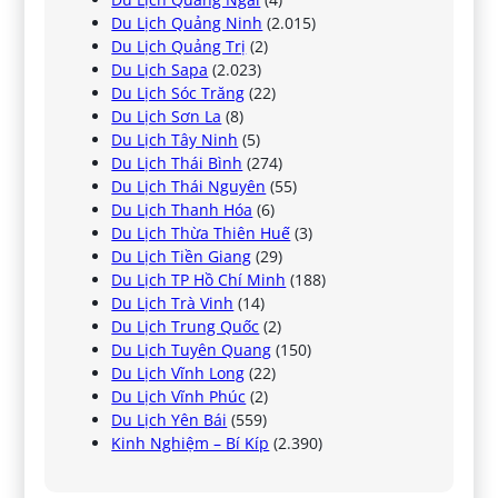
Du Lịch Quảng Ninh
(2.015)
Du Lịch Quảng Trị
(2)
Du Lịch Sapa
(2.023)
Du Lịch Sóc Trăng
(22)
Du Lịch Sơn La
(8)
Du Lịch Tây Ninh
(5)
Du Lịch Thái Bình
(274)
Du Lịch Thái Nguyên
(55)
Du Lịch Thanh Hóa
(6)
Du Lịch Thừa Thiên Huế
(3)
Du Lịch Tiền Giang
(29)
Du Lịch TP Hồ Chí Minh
(188)
Du Lịch Trà Vinh
(14)
Du Lịch Trung Quốc
(2)
Du Lịch Tuyên Quang
(150)
Du Lịch Vĩnh Long
(22)
Du Lịch Vĩnh Phúc
(2)
Du Lịch Yên Bái
(559)
Kinh Nghiệm – Bí Kíp
(2.390)