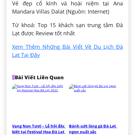
Vẻ đẹp cổ kính và hoài niệm tại Ana
Mandara Villas Dalat (Nguồn: Internet)
Từ khoá: Top 15 khách sạn trung tâm Đà
Lạt được Review tốt nhất
Xem Thêm Những Bài Viết Về Du Lịch Đà
Lạt Tại Đây
Bài Viết Liên Quan
Vang Non Tươi – Lễ hội đặc 
Bánh uớt lòng gà Đà Lạt 
biệt tại Festival Hoa Đà Lạt 
ngon xuất sắc