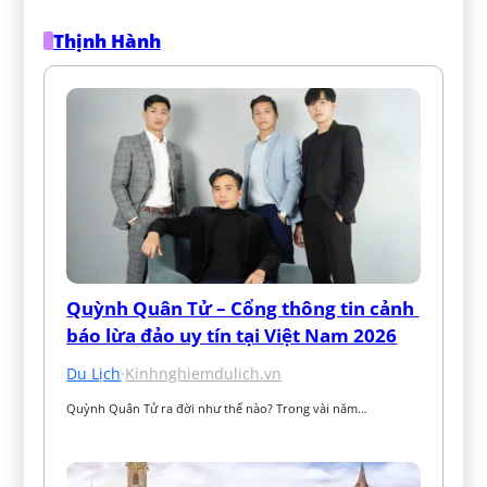
Thịnh Hành
Quỳnh Quân Tử – Cổng thông tin cảnh 
báo lừa đảo uy tín tại Việt Nam 2026
Du Lịch
·
Kinhnghiemdulich.vn
Quỳnh Quân Tử ra đời như thế nào? Trong vài năm…