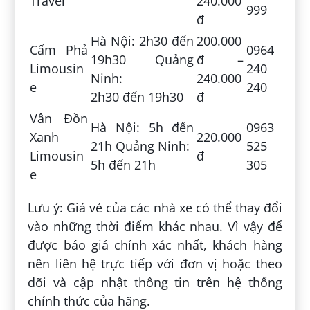
Travel
240.000
999
đ
Hà Nội: 2h30 đến
200.000
Cẩm Phả
0964
19h30 Quảng
đ –
Limousin
240
Ninh:
240.000
e
240
2h30 đến 19h30
đ
Vân Đồn
Hà Nội: 5h đến
0963
Xanh
220.000
21h Quảng Ninh:
525
Limousin
đ
5h đến 21h
305
e
Lưu ý: Giá vé của các nhà xe có thể thay đổi
vào những thời điểm khác nhau. Vì vậy để
được báo giá chính xác nhất, khách hàng
nên liên hệ trực tiếp với đơn vị hoặc theo
dõi và cập nhật thông tin trên hệ thống
chính thức của hãng.