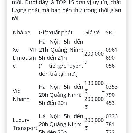
mới. Dưới đây là TOP 15 đơn vị uy tín, chất
lượng nhất mà bạn nên thử trong thời gian
tới.
Nhà xe
Giờ xuất phát
Giá vé
SĐT
Hà Nội: 5h đến
Xe VIP
21h Quảng Ninh:
0961
200.000
Limousin
5h đến 21h
690
đ
e
(1 tiếng/chuyến,
056
đón trả tận nơi)
180.000
Hà Nội: 5h đến
0353
Vip
đ –
20h Quảng Ninh:
790
Nhanh
200.000
5h đến 20h
453
đ
Hà Nội: 5h đến
0336
Luxury
200.000
20h Quảng Ninh:
781
Transport
đ
5h đến 20h
722