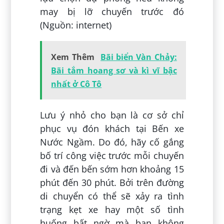
may bị lỡ chuyến trước đó
(Nguồn: internet)
Xem Thêm
Bãi biển Vàn Chảy:
Bãi tắm hoang sơ và kì vĩ bậc
nhất ở Cô Tô
Lưu ý nhỏ cho bạn là cơ sở chỉ
phục vụ đón khách tại Bến xe
Nước Ngầm. Do đó, hãy cố gắng
bố trí công việc trước mỗi chuyến
đi và đến bến sớm hơn khoảng 15
phút đến 30 phút. Bởi trên đường
di chuyển có thể sẽ xảy ra tình
trạng kẹt xe hay một số tình
huống bất ngờ mà bạn không