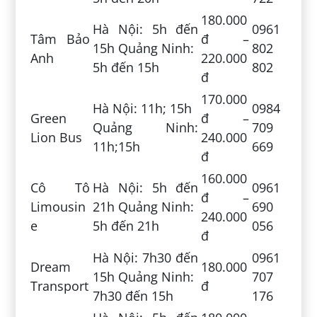
180.000
Hà Nội: 5h đến
0961
Tâm Bảo
đ –
15h Quảng Ninh:
802
Anh
220.000
5h đến 15h
802
đ
170.000
Hà Nội: 11h; 15h
0984
Green
đ –
Quảng Ninh:
709
Lion Bus
240.000
11h;15h
669
đ
160.000
Cô Tô
Hà Nội: 5h đến
0961
đ –
Limousin
21h Quảng Ninh:
690
240.000
e
5h đến 21h
056
đ
Hà Nội: 7h30 đến
0961
Dream
180.000
15h Quảng Ninh:
707
Transport
đ
7h30 đến 15h
176