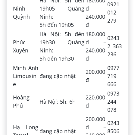
Hà Nội: 5h đến
180.000
0921
Ninh
19h05 Quảng
đ –
012
Quỳnh
Ninh:
240.000
279
5h đến 19h05
đ
Hà Nội: 5h đến
180.000
0243
Phúc
19h30 Quảng
đ –
2 363
Xuyên
Ninh:
240.000
236
5h đến 19h30
đ
Minh Anh
0977
200.000
Limousin
đang cập nhật
719
đ
e
666
0973
Hoàng
220.000
Hà Nội: 5h; 6h
244
Phú
đ
078
200.000
0243
Hạ Long
đ –
đang cập nhật
8506