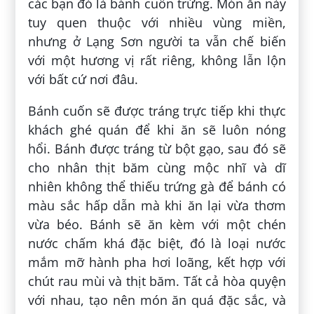
các bạn đó là bánh cuốn trứng. Món ăn này
tuy quen thuộc với nhiều vùng miền,
nhưng ở Lạng Sơn người ta vẫn chế biến
với một hương vị rất riêng, không lẫn lộn
với bất cứ nơi đâu.
Bánh cuốn sẽ được tráng trực tiếp khi thực
khách ghé quán để khi ăn sẽ luôn nóng
hổi. Bánh được tráng từ bột gạo, sau đó sẽ
cho nhân thịt băm cùng mộc nhĩ và dĩ
nhiên không thể thiếu trứng gà để bánh có
màu sắc hấp dẫn mà khi ăn lại vừa thơm
vừa béo. Bánh sẽ ăn kèm với một chén
nước chấm khá đặc biệt, đó là loại nước
mắm mỡ hành pha hơi loãng, kết hợp với
chút rau mùi và thịt băm. Tất cả hòa quyện
với nhau, tạo nên món ăn quá đặc sắc, và