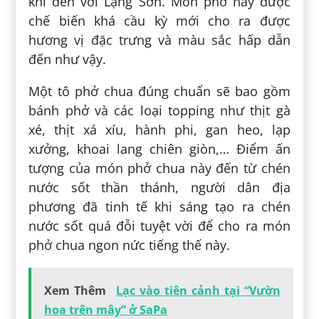
khi đến với Lạng Sơn. Món phở này được
chế biến khá cầu kỳ mới cho ra được
hương vị đặc trưng và màu sắc hấp dẫn
đến như vậy.
Một tô phở chua đúng chuẩn sẽ bao gồm
bánh phở và các loại topping như thịt gà
xé, thịt xá xíu, hành phi, gan heo, lạp
xưởng, khoai lang chiên giòn,… Điểm ấn
tượng của món phở chua này đến từ chén
nước sốt thần thánh, người dân địa
phương đã tinh tế khi sáng tạo ra chén
nước sốt quá đỗi tuyệt vời để cho ra món
phở chua ngon nức tiếng thế này.
Xem Thêm
Lạc vào tiên cảnh tại “Vườn
hoa trên mây” ở SaPa