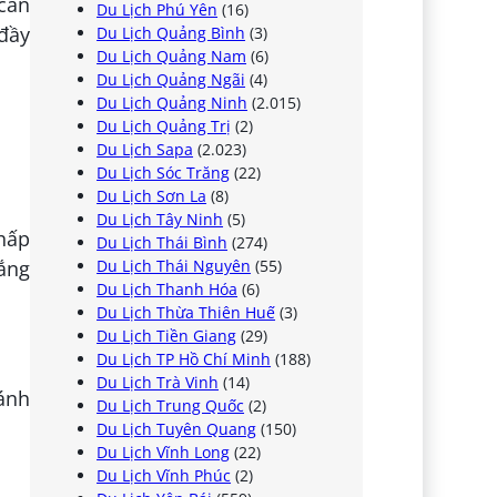
cần
Du Lịch Phú Yên
(16)
 đầy
Du Lịch Quảng Bình
(3)
Du Lịch Quảng Nam
(6)
Du Lịch Quảng Ngãi
(4)
Du Lịch Quảng Ninh
(2.015)
Du Lịch Quảng Trị
(2)
Du Lịch Sapa
(2.023)
Du Lịch Sóc Trăng
(22)
Du Lịch Sơn La
(8)
Du Lịch Tây Ninh
(5)
 hấp
Du Lịch Thái Bình
(274)
Du Lịch Thái Nguyên
(55)
 ắng
Du Lịch Thanh Hóa
(6)
Du Lịch Thừa Thiên Huế
(3)
Du Lịch Tiền Giang
(29)
Du Lịch TP Hồ Chí Minh
(188)
Du Lịch Trà Vinh
(14)
ánh
Du Lịch Trung Quốc
(2)
Du Lịch Tuyên Quang
(150)
Du Lịch Vĩnh Long
(22)
Du Lịch Vĩnh Phúc
(2)