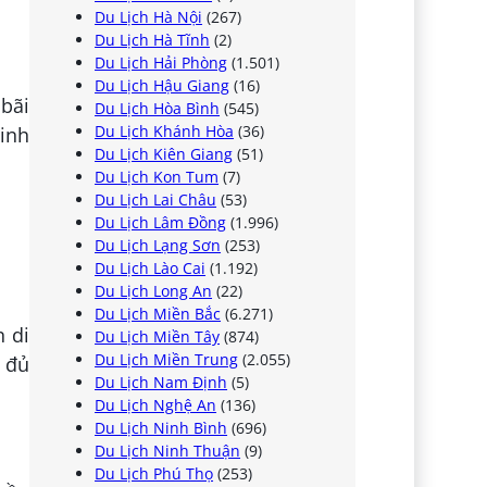
Du Lịch Hà Nội
(267)
Du Lịch Hà Tĩnh
(2)
Du Lịch Hải Phòng
(1.501)
Du Lịch Hậu Giang
(16)
bãi
Du Lịch Hòa Bình
(545)
Du Lịch Khánh Hòa
(36)
inh
Du Lịch Kiên Giang
(51)
Du Lịch Kon Tum
(7)
Du Lịch Lai Châu
(53)
Du Lịch Lâm Đồng
(1.996)
Du Lịch Lạng Sơn
(253)
Du Lịch Lào Cai
(1.192)
Du Lịch Long An
(22)
Du Lịch Miền Bắc
(6.271)
 di
Du Lịch Miền Tây
(874)
Du Lịch Miền Trung
(2.055)
y đủ
Du Lịch Nam Định
(5)
Du Lịch Nghệ An
(136)
Du Lịch Ninh Bình
(696)
Du Lịch Ninh Thuận
(9)
Du Lịch Phú Thọ
(253)