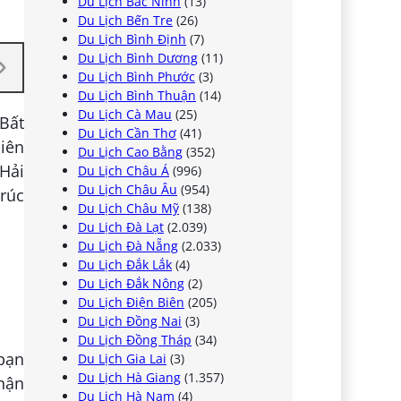
Du Lịch Bắc Ninh
(13)
Du Lịch Bến Tre
(26)
Du Lịch Bình Định
(7)
Du Lịch Bình Dương
(11)
Du Lịch Bình Phước
(3)
Du Lịch Bình Thuận
(14)
Du Lịch Cà Mau
(25)
 Bất
Du Lịch Cần Thơ
(41)
hiên
Du Lịch Cao Bằng
(352)
Hải
Du Lịch Châu Á
(996)
Du Lịch Châu Âu
(954)
trúc
Du Lịch Châu Mỹ
(138)
Du Lịch Đà Lạt
(2.039)
Du Lịch Đà Nẵng
(2.033)
Du Lịch Đắk Lắk
(4)
Du Lịch Đắk Nông
(2)
Du Lịch Điện Biên
(205)
Du Lịch Đồng Nai
(3)
Du Lịch Đồng Tháp
(34)
 bạn
Du Lịch Gia Lai
(3)
Du Lịch Hà Giang
(1.357)
hận
Du Lịch Hà Nam
(4)