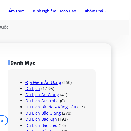
Ẩm Thực
Kinh Nghiệm – Mẹo Hay
Khám Phá
Quốc
Danh Mục
Địa Điểm Ăn Uống
(250)
Du Lịch
(1.195)
Du Lịch An Giang
(41)
Du Lịch Australia
(6)
Du Lịch Bà Rịa – Vũng Tàu
(17)
Du Lịch Bắc Giang
(278)
Du Lịch Bắc Kạn
(192)
re
Du Lịch Bạc Liêu
(16)