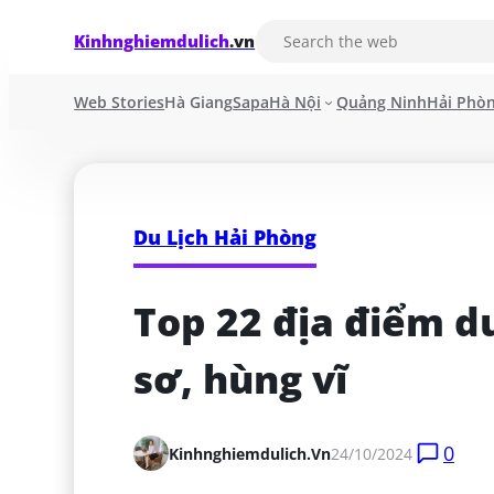
Kinhnghiemdulich
.vn
Web Stories
Hà Giang
Sapa
Hà Nội
Quảng Ninh
Hải Phò
Du Lịch Hải Phòng
Top 22 địa điểm du
sơ, hùng vĩ
0
Kinhnghiemdulich.vn
24/10/2024