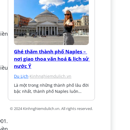
liền
Ghé thăm thành phố Naples – 
nơi giao thoa văn hoá & lịch sử 
nước Ý
iều
Du Lịch
·
Kinhnghiemdulich.vn
Là một trong những thành phố lâu đời 
bậc nhất, thành phố Naples luôn…
© 2024 Kinhnghiemdulich.vn. All rights reserved.
01.
uyền