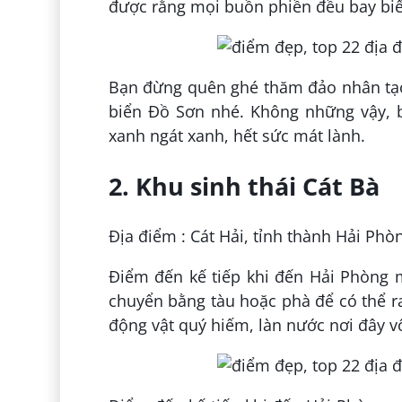
được rằng mọi buồn phiền đều bay biế
Bạn đừng quên ghé thăm đảo nhân tạo
biển Đồ Sơn nhé. Không những vậy, 
xanh ngát xanh, hết sức mát lành.
2. Khu sinh thái Cát Bà
Địa điểm : Cát Hải, tỉnh thành Hải Phò
Điểm đến kế tiếp khi đến Hải Phòng 
chuyển bằng tàu hoặc phà để có thể ra
động vật quý hiếm, làn nước nơi đây v