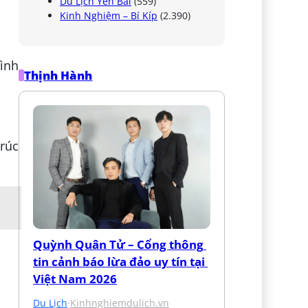
Du Lịch Yên Bái
(559)
Kinh Nghiệm – Bí Kíp
(2.390)
ình
Thịnh Hành
rúc
Quỳnh Quân Tử – Cổng thông 
tin cảnh báo lừa đảo uy tín tại 
Việt Nam 2026
Du Lịch
·
Kinhnghiemdulich.vn