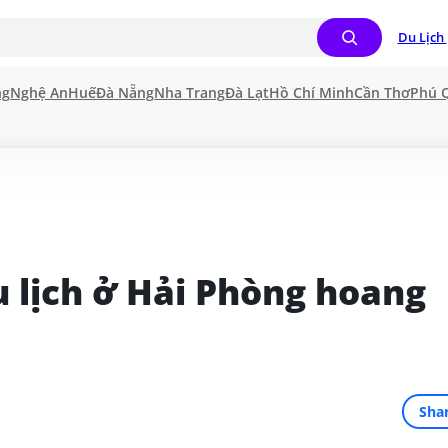
Du Lịch 
ng
Nghệ An
Huế
Đà Nẵng
Nha Trang
Đà Lạt
Hồ Chí Minh
Cần Thơ
Phú 
 lịch ở Hải Phòng hoang 
Sha