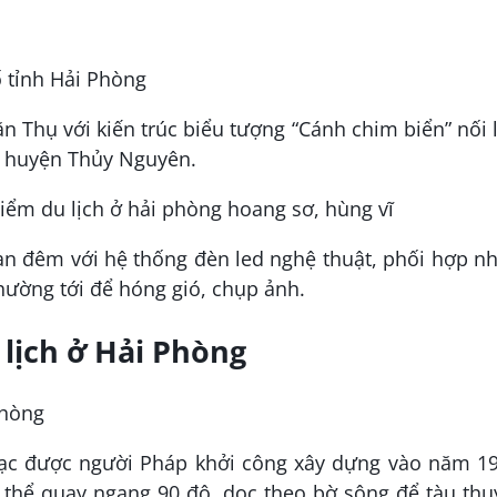
 tỉnh Hải Phòng
Thụ với kiến trúc biểu tượng “Cánh chim biển” nối 
 huyện Thủy Nguyên.
n đêm với hệ thống đèn led nghệ thuật, phối hợp nh
hường tới để hóng gió, chụp ảnh.
 lịch ở Hải Phòng
Phòng
ạc được người Pháp khởi công xây dựng vào năm 19
ó thể quay ngang 90 độ, dọc theo bờ sông để tàu th