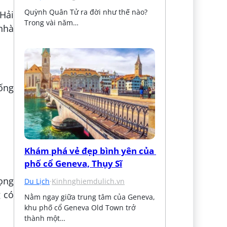
Quỳnh Quân Tử ra đời như thế nào? 
 Hải
Trong vài năm…
nhà
sống
Khám phá vẻ đẹp bình yên của 
phố cổ Geneva, Thụy Sĩ
rọng
Du Lịch
·
Kinhnghiemdulich.vn
 có
Nằm ngay giữa trung tâm của Geneva, 
khu phố cổ Geneva Old Town trở 
thành một…