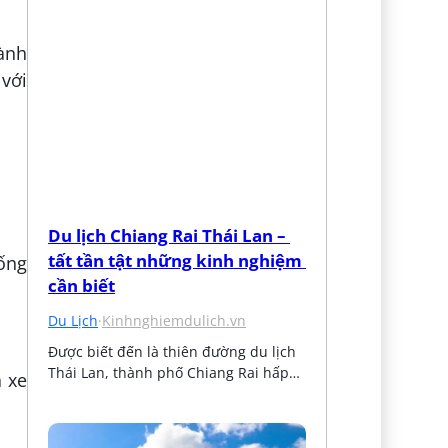
ành
 với
Du lịch Chiang Rai Thái Lan – 
tất tần tật những kinh nghiệm 
uống
cần biết
Du Lịch
·
Kinhnghiemdulich.vn
Được biết đến là thiên đường du lịch 
Thái Lan, thành phố Chiang Rai hấp…
a xe