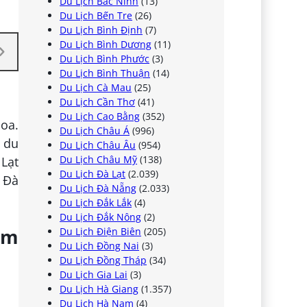
Du Lịch Bắc Ninh
(13)
Du Lịch Bến Tre
(26)
Du Lịch Bình Định
(7)
Du Lịch Bình Dương
(11)
Du Lịch Bình Phước
(3)
Du Lịch Bình Thuận
(14)
Du Lịch Cà Mau
(25)
Du Lịch Cần Thơ
(41)
Du Lịch Cao Bằng
(352)
oa.
Du Lịch Châu Á
(996)
h du
Du Lịch Châu Âu
(954)
Du Lịch Châu Mỹ
(138)
 Lạt
Du Lịch Đà Lạt
(2.039)
 Đà
Du Lịch Đà Nẵng
(2.033)
Du Lịch Đắk Lắk
(4)
Du Lịch Đắk Nông
(2)
âm
Du Lịch Điện Biên
(205)
Du Lịch Đồng Nai
(3)
Du Lịch Đồng Tháp
(34)
Du Lịch Gia Lai
(3)
Du Lịch Hà Giang
(1.357)
Du Lịch Hà Nam
(4)