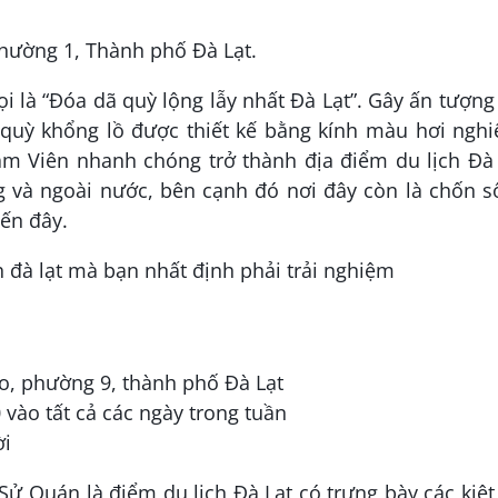
hường 1, Thành phố Đà Lạt.
 là “Đóa dã quỳ lộng lẫy nhất Đà Lạt”. Gây ấn tượng
 quỳ khổng lồ được thiết kế bằng kính màu hơi nghi
âm Viên nhanh chóng trở thành địa điểm du lịch Đà
g và ngoài nước, bên cạnh đó nơi đây còn là chốn s
đến đây.
o, phường 9, thành phố Đà Lạt
 vào tất cả các ngày trong tuần
ời
 Sử Quán là điểm du lịch Đà Lạt có trưng bày các kiệt