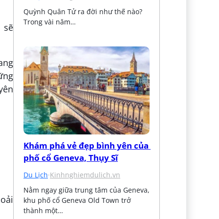
Quỳnh Quân Tử ra đời như thế nào? 
Trong vài năm…
 sẽ
mang
hững
uyên
Khám phá vẻ đẹp bình yên của 
phố cổ Geneva, Thụy Sĩ
Du Lịch
·
Kinhnghiemdulich.vn
Nằm ngay giữa trung tâm của Geneva, 
oải
khu phố cổ Geneva Old Town trở 
thành một…