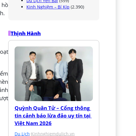
Du Lịch Yên Bái
(559)
i hồ
Kinh Nghiệm – Bí Kíp
(2.390)
h.
Thịnh Hành
hoạt
điểm
 nền
ánh
ượt
Quỳnh Quân Tử – Cổng thông 
tin cảnh báo lừa đảo uy tín tại 
Việt Nam 2026
Du Lịch
·
Kinhnghiemdulich.vn