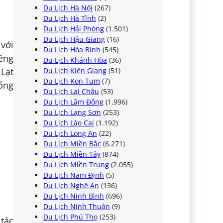
Du Lịch Hà Nội
(267)
Du Lịch Hà Tĩnh
(2)
Du Lịch Hải Phòng
(1.501)
Du Lịch Hậu Giang
(16)
 với
Du Lịch Hòa Bình
(545)
êng
Du Lịch Khánh Hòa
(36)
Du Lịch Kiên Giang
(51)
 Lạt
Du Lịch Kon Tum
(7)
ống
Du Lịch Lai Châu
(53)
Du Lịch Lâm Đồng
(1.996)
Du Lịch Lạng Sơn
(253)
Du Lịch Lào Cai
(1.192)
Du Lịch Long An
(22)
Du Lịch Miền Bắc
(6.271)
Du Lịch Miền Tây
(874)
Du Lịch Miền Trung
(2.055)
Du Lịch Nam Định
(5)
Du Lịch Nghệ An
(136)
Du Lịch Ninh Bình
(696)
Du Lịch Ninh Thuận
(9)
Du Lịch Phú Thọ
(253)
 tác