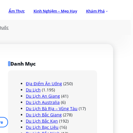
Ẩm Thực
Kinh Nghiệm – Mẹo Hay
Khám Phá
Quốc
Danh Mục
Địa Điểm Ăn Uống
(250)
Du Lịch
(1.195)
Du Lịch An Giang
(41)
Du Lịch Australia
(6)
Du Lịch Bà Rịa – Vũng Tàu
(17)
Du Lịch Bắc Giang
(278)
Du Lịch Bắc Kạn
(192)
re
Du Lịch Bạc Liêu
(16)