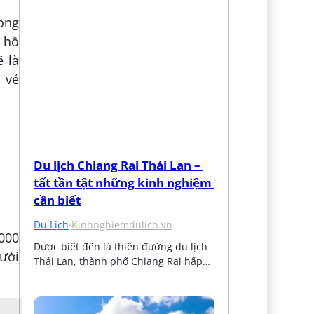
rong
g hồ
ẽ là
i vẻ
Du lịch Chiang Rai Thái Lan – 
tất tần tật những kinh nghiệm 
cần biết
Du Lịch
·
Kinhnghiemdulich.vn
.000
Được biết đến là thiên đường du lịch 
ười
Thái Lan, thành phố Chiang Rai hấp…