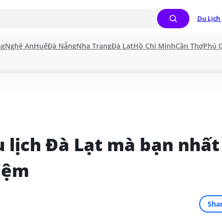
Du Lịch 
ng
Nghệ An
Huế
Đà Nẵng
Nha Trang
Đà Lạt
Hồ Chí Minh
Cần Thơ
Phú 
 lịch Đà Lạt mà bạn nhất 
hiệm
Sha