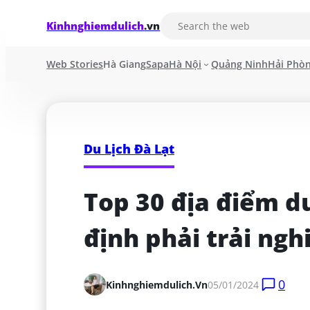
Kinhnghiemdulich
.vn
Web Stories
Hà Giang
Sapa
Hà Nội
Quảng Ninh
Hải Phò
Du Lịch Đà Lạt
Top 30 địa điểm du
định phải trải ng
0
Kinhnghiemdulich.vn
05/01/2024