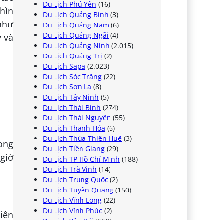
Du Lịch Phú Yên
(16)
hìn
Du Lịch Quảng Bình
(3)
như
Du Lịch Quảng Nam
(6)
Du Lịch Quảng Ngãi
(4)
y và
Du Lịch Quảng Ninh
(2.015)
Du Lịch Quảng Trị
(2)
Du Lịch Sapa
(2.023)
Du Lịch Sóc Trăng
(22)
Du Lịch Sơn La
(8)
Du Lịch Tây Ninh
(5)
Du Lịch Thái Bình
(274)
Du Lịch Thái Nguyên
(55)
Du Lịch Thanh Hóa
(6)
Du Lịch Thừa Thiên Huế
(3)
rong
Du Lịch Tiền Giang
(29)
 giờ
Du Lịch TP Hồ Chí Minh
(188)
Du Lịch Trà Vinh
(14)
Du Lịch Trung Quốc
(2)
Du Lịch Tuyên Quang
(150)
Du Lịch Vĩnh Long
(22)
Du Lịch Vĩnh Phúc
(2)
iên