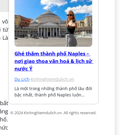
í vô
i tứ
 Là
Ghé thăm thành phố Naples – 
nơi giao thoa văn hoá & lịch sử 
nước Ý
Du Lịch
·
Kinhnghiemdulich.vn
Là một trong những thành phố lâu đời 
bậc nhất, thành phố Naples luôn…
 bất
áng
© 2024 Kinhnghiemdulich.vn. All rights reserved.
phố.
hức