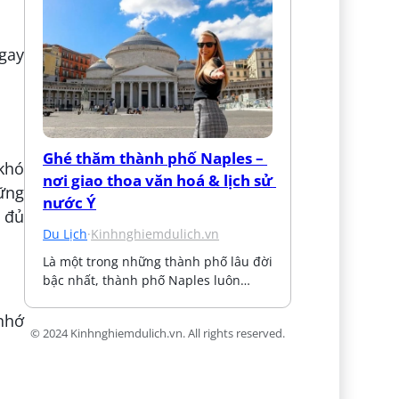
gay
Ghé thăm thành phố Naples – 
khó
nơi giao thoa văn hoá & lịch sử 
ững
nước Ý
 đủ
Du Lịch
·
Kinhnghiemdulich.vn
Là một trong những thành phố lâu đời 
bậc nhất, thành phố Naples luôn…
 nhớ
© 2024 Kinhnghiemdulich.vn. All rights reserved.