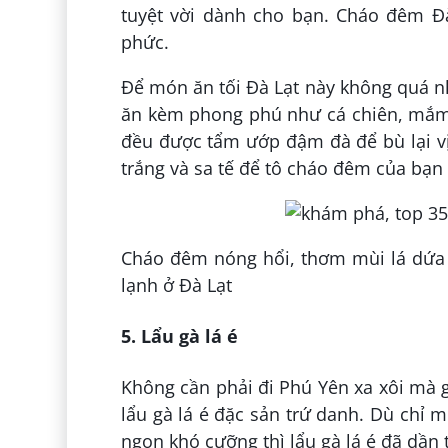
tuyệt vời dành cho bạn. Cháo đêm Đà
phức.
Để món ăn tối Đà Lạt này không quá nh
ăn kèm phong phú như cá chiên, mắm 
đều được tẩm ướp đậm đà để bù lại vị 
trắng và sa tế để tô cháo đêm của bạ
Cháo đêm nóng hổi, thơm mùi lá dứa s
lạnh ở Đà Lạt
5. Lẩu gà lá é
Không cần phải đi Phú Yên xa xôi mà g
lẩu gà lá é đặc sản trứ danh. Dù chỉ 
ngon khó cưỡng thì lẩu gà lá é đã dần 