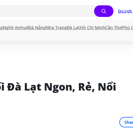
Du Lịch 
ng
Nghệ An
Huế
Đà Nẵng
Nha Trang
Đà Lạt
Hồ Chí Minh
Cần Thơ
Phú 
 Đà Lạt Ngon, Rẻ, Nổi 
Sha