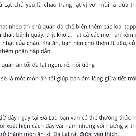
 Lạt chủ yếu là cháo trắng lạt vị với mùi lá dứa t
ạt nhẽo thì chủ quán đã chế biến thêm các loại top
thái, bánh quẩy, thịt kho,… Tất cả các món ăn kèm 
nhạt của cháo. Khi ăn, bạn nên cho thêm ít tiêu, củ
n thêm phần hấp dẫn.
ẽ là một món ăn tối giúp bạn ấm lòng giữa tiết trờ
iờ đây ngay tại Đà Lạt, bạn vẫn có thể thưởng thức
mới xuất hiện cách đây vài năm nhưng với hương vị 
trở thành món ăn tối Đà Lạt rất được yêu thích.