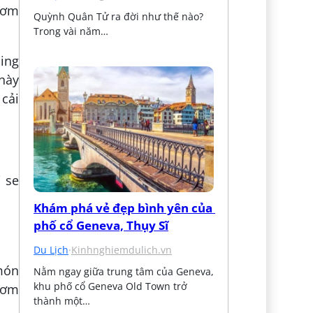
hơm
Quỳnh Quân Tử ra đời như thế nào? 
Trong vài năm…
ping
này
 cải
i se
Khám phá vẻ đẹp bình yên của 
phố cổ Geneva, Thụy Sĩ
Du Lịch
·
Kinhnghiemdulich.vn
 món
Nằm ngay giữa trung tâm của Geneva, 
khu phố cổ Geneva Old Town trở 
thơm
thành một…