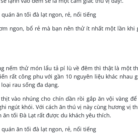
 se lạnh vào đêm sẽ là một cảm giác thú vị đấy!.
ơm ngon, bổ rẻ mà bạn nên thử ít nhất một lần khi
 nếm thử món lẩu tả pí lù về đêm thì thật là một t
biến rất công phu với gần 10 nguyên liệu khác nhau
 loại rau sống đa dạng.
 thịt vào nhúng cho chín dần rồi gắp ăn vội vàng để
ghi ngút khói. Với cách ăn thú vị này cùng hương vị 
n ăn tối Đà Lạt rất được du khách yêu thích.