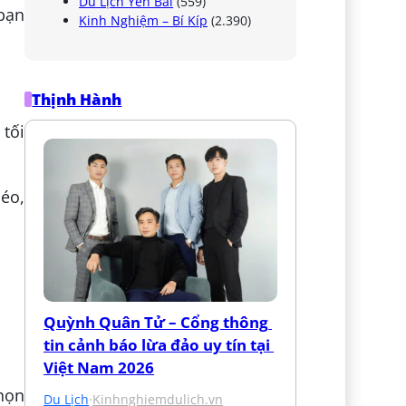
Du Lịch Yên Bái
(559)
 bạn
Kinh Nghiệm – Bí Kíp
(2.390)
Thịnh Hành
tối
éo,
Quỳnh Quân Tử – Cổng thông 
tin cảnh báo lừa đảo uy tín tại 
Việt Nam 2026
họn
Du Lịch
·
Kinhnghiemdulich.vn