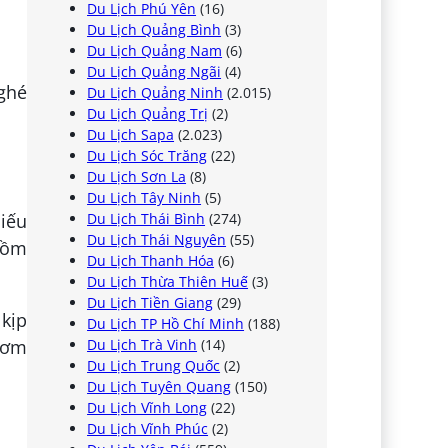
Du Lịch Phú Yên
(16)
Du Lịch Quảng Bình
(3)
Du Lịch Quảng Nam
(6)
Du Lịch Quảng Ngãi
(4)
 ghé
Du Lịch Quảng Ninh
(2.015)
Du Lịch Quảng Trị
(2)
Du Lịch Sapa
(2.023)
Du Lịch Sóc Trăng
(22)
Du Lịch Sơn La
(8)
Du Lịch Tây Ninh
(5)
Du Lịch Thái Bình
(274)
hiếu
Du Lịch Thái Nguyên
(55)
 gồm
Du Lịch Thanh Hóa
(6)
Du Lịch Thừa Thiên Huế
(3)
Du Lịch Tiền Giang
(29)
 kịp
Du Lịch TP Hồ Chí Minh
(188)
Du Lịch Trà Vinh
(14)
thơm
Du Lịch Trung Quốc
(2)
Du Lịch Tuyên Quang
(150)
Du Lịch Vĩnh Long
(22)
Du Lịch Vĩnh Phúc
(2)