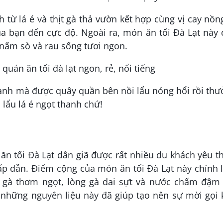
 từ lá é và thịt gà thả vườn kết hợp cùng vị cay nồn
 của bạn đến cực độ. Ngoài ra, món ăn tối Đà Lạt này
nấm sò và rau sống tươi ngon.
e lạnh mà được quây quần bên nồi lẩu nóng hổi rồi th
lẩu lá é ngọt thanh chứ!
n tối Đà Lạt dân giã được rất nhiều du khách yêu t
p dẫn. Điểm cộng của món ăn tối Đà Lạt này chính 
 gà thơm ngọt, lòng gà dai sựt và nước chấm đậm 
ả những nguyên liệu này đã giúp tạo nên sự mời gọi