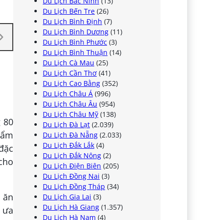
Du Lịch Bắc Ninh
(13)
Du Lịch Bến Tre
(26)
Du Lịch Bình Định
(7)
Du Lịch Bình Dương
(11)
Du Lịch Bình Phước
(3)
Du Lịch Bình Thuận
(14)
Du Lịch Cà Mau
(25)
Du Lịch Cần Thơ
(41)
Du Lịch Cao Bằng
(352)
Du Lịch Châu Á
(996)
Du Lịch Châu Âu
(954)
Du Lịch Châu Mỹ
(138)
g 80
Du Lịch Đà Lạt
(2.039)
 ẩm
Du Lịch Đà Nẵng
(2.033)
Du Lịch Đắk Lắk
(4)
 đặc
Du Lịch Đắk Nông
(2)
cho
Du Lịch Điện Biên
(205)
Du Lịch Đồng Nai
(3)
Du Lịch Đồng Tháp
(34)
n ăn
Du Lịch Gia Lai
(3)
Du Lịch Hà Giang
(1.357)
h ưa
Du Lịch Hà Nam
(4)