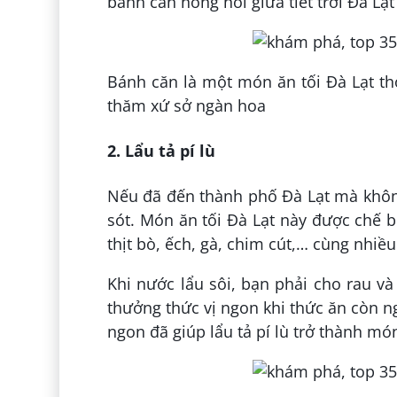
bánh căn nóng hổi giữa tiết trời Đà Lạt
Bánh căn là một món ăn tối Đà Lạt th
thăm xứ sở ngàn hoa
2. Lẩu tả pí lù
Nếu đã đến thành phố Đà Lạt mà không
sót. Món ăn tối Đà Lạt này được chế 
thịt bò, ếch, gà, chim cút,… cùng nhiều
Khi nước lẩu sôi, bạn phải cho rau và
thưởng thức vị ngon khi thức ăn còn n
ngon đã giúp lẩu tả pí lù trở thành mó