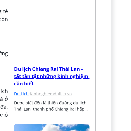
g tê
 còn
ưởng
Du lịch Chiang Rai Thái Lan – 
tất tần tật những kinh nghiệm 
cần biết
hích
Du Lịch
·
Kinhnghiemdulich.vn
là ở
Được biết đến là thiên đường du lịch 
đà.
Thái Lan, thành phố Chiang Rai hấp…
 khó