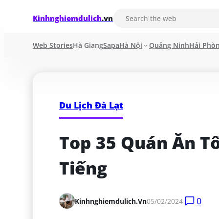
Kinhnghiemdulich
.vn
Web Stories
Hà Giang
Sapa
Hà Nội
Quảng Ninh
Hải Phò
Du Lịch Đà Lạt
Top 35 Quán Ăn Tối
Tiếng
0
Kinhnghiemdulich.vn
05/02/2024