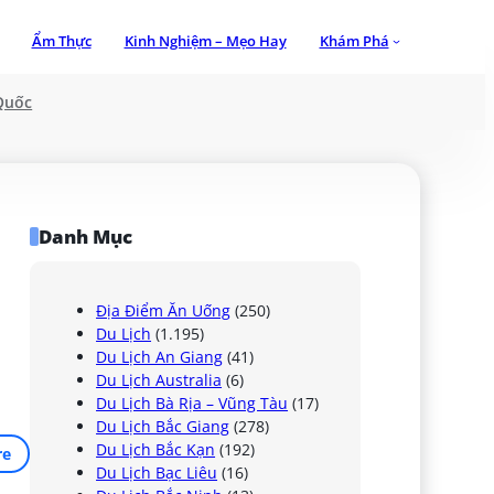
Ẩm Thực
Kinh Nghiệm – Mẹo Hay
Khám Phá
Quốc
Danh Mục
Địa Điểm Ăn Uống
(250)
Du Lịch
(1.195)
Du Lịch An Giang
(41)
Du Lịch Australia
(6)
Du Lịch Bà Rịa – Vũng Tàu
(17)
Du Lịch Bắc Giang
(278)
Du Lịch Bắc Kạn
(192)
re
Du Lịch Bạc Liêu
(16)