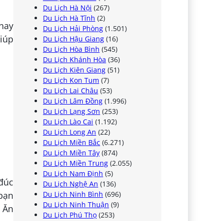
Du Lịch Hà Nội
(267)
Du Lịch Hà Tĩnh
(2)
hay
Du Lịch Hải Phòng
(1.501)
giúp
Du Lịch Hậu Giang
(16)
Du Lịch Hòa Bình
(545)
Du Lịch Khánh Hòa
(36)
Du Lịch Kiên Giang
(51)
Du Lịch Kon Tum
(7)
Du Lịch Lai Châu
(53)
Du Lịch Lâm Đồng
(1.996)
Du Lịch Lạng Sơn
(253)
Du Lịch Lào Cai
(1.192)
Du Lịch Long An
(22)
Du Lịch Miền Bắc
(6.271)
Du Lịch Miền Tây
(874)
Du Lịch Miền Trung
(2.055)
Du Lịch Nam Định
(5)
đúc
Du Lịch Nghệ An
(136)
Du Lịch Ninh Bình
(696)
 bạn
Du Lịch Ninh Thuận
(9)
 Ăn
Du Lịch Phú Thọ
(253)