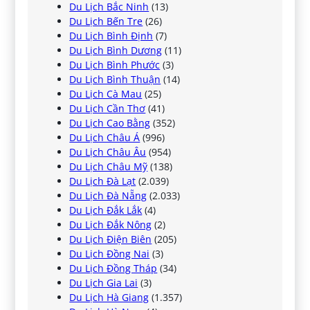
Du Lịch Bắc Ninh
(13)
Du Lịch Bến Tre
(26)
Du Lịch Bình Định
(7)
Du Lịch Bình Dương
(11)
Du Lịch Bình Phước
(3)
Du Lịch Bình Thuận
(14)
Du Lịch Cà Mau
(25)
Du Lịch Cần Thơ
(41)
Du Lịch Cao Bằng
(352)
Du Lịch Châu Á
(996)
Du Lịch Châu Âu
(954)
Du Lịch Châu Mỹ
(138)
Du Lịch Đà Lạt
(2.039)
Du Lịch Đà Nẵng
(2.033)
Du Lịch Đắk Lắk
(4)
Du Lịch Đắk Nông
(2)
Du Lịch Điện Biên
(205)
Du Lịch Đồng Nai
(3)
Du Lịch Đồng Tháp
(34)
Du Lịch Gia Lai
(3)
Du Lịch Hà Giang
(1.357)