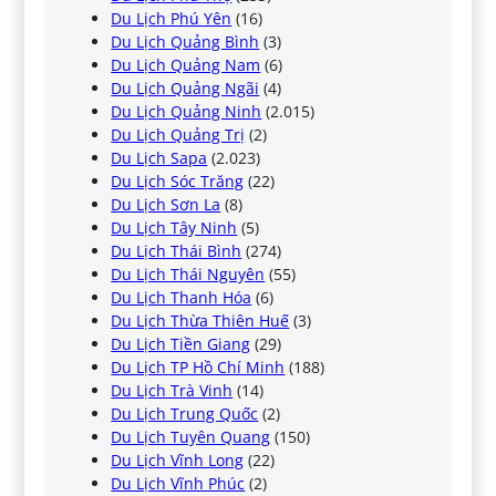
Du Lịch Phú Yên
(16)
Du Lịch Quảng Bình
(3)
Du Lịch Quảng Nam
(6)
Du Lịch Quảng Ngãi
(4)
Du Lịch Quảng Ninh
(2.015)
Du Lịch Quảng Trị
(2)
Du Lịch Sapa
(2.023)
Du Lịch Sóc Trăng
(22)
Du Lịch Sơn La
(8)
Du Lịch Tây Ninh
(5)
Du Lịch Thái Bình
(274)
Du Lịch Thái Nguyên
(55)
Du Lịch Thanh Hóa
(6)
Du Lịch Thừa Thiên Huế
(3)
Du Lịch Tiền Giang
(29)
Du Lịch TP Hồ Chí Minh
(188)
Du Lịch Trà Vinh
(14)
Du Lịch Trung Quốc
(2)
Du Lịch Tuyên Quang
(150)
Du Lịch Vĩnh Long
(22)
Du Lịch Vĩnh Phúc
(2)