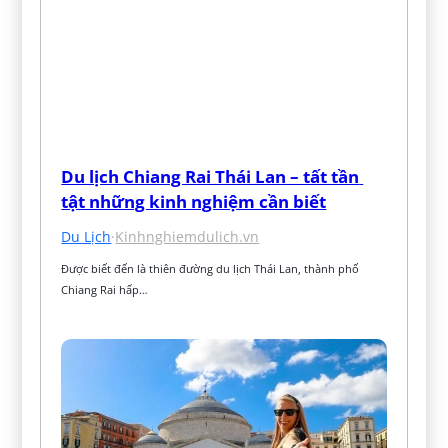
Du lịch Chiang Rai Thái Lan – tất tần 
tật những kinh nghiệm cần biết
Du Lịch
·
Kinhnghiemdulich.vn
Được biết đến là thiên đường du lịch Thái Lan, thành phố 
Chiang Rai hấp…