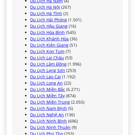
Du Lịch Hà Nam
(4)
Du Lịch Hà Nội
(267)
Du Lịch Hà Tĩnh
(2)
Du Lịch Hải Phòng
(1.501)
Du Lịch Hậu Giang
(16)
Du Lịch Hòa Bình
(545)
Du Lịch Khánh Hòa
(36)
Du Lịch Kiên Giang
(51)
Du Lịch Kon Tum
(7)
Du Lịch Lai Châu
(53)
Du Lịch Lâm Đồng
(1.996)
Du Lịch Lạng Sơn
(253)
Du Lịch Lào Cai
(1.192)
Du Lịch Long An
(22)
Du Lịch Miền Bắc
(6.271)
Du Lịch Miền Tây
(874)
Du Lịch Miền Trung
(2.055)
Du Lịch Nam Định
(5)
Du Lịch Nghệ An
(136)
Du Lịch Ninh Bình
(696)
Du Lịch Ninh Thuận
(9)
Du Lịch Phú Thọ
(253)