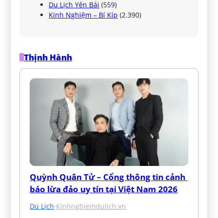
Du Lịch Yên Bái
(559)
Kinh Nghiệm – Bí Kíp
(2.390)
Thịnh Hành
Quỳnh Quân Tử – Cổng thông tin cảnh 
báo lừa đảo uy tín tại Việt Nam 2026
Du Lịch
·
Kinhnghiemdulich.vn