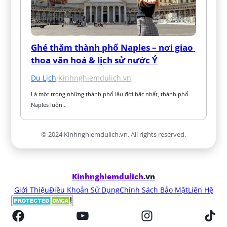
Ghé thăm thành phố Naples – nơi giao 
thoa văn hoá & lịch sử nước Ý
Du Lịch
·
Kinhnghiemdulich.vn
Là một trong những thành phố lâu đời bậc nhất, thành phố 
Naples luôn…
© 2024 Kinhnghiemdulich.vn. All rights reserved.
Kinhnghiemdulich
.vn
Giới Thiệu
Điều Khoản Sử Dụng
Chính Sách Bảo Mật
Liên Hệ