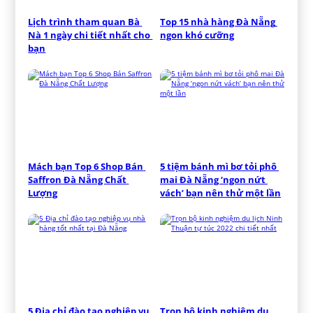
Lịch trình tham quan Bà 
Top 15 nhà hàng Đà Nẵng 
Nà 1 ngày chi tiết nhất cho 
ngon khó cưỡng
bạn
Mách bạn Top 6 Shop Bán 
5 tiệm bánh mì bơ tỏi phô 
Saffron Đà Nẵng Chất 
mai Đà Nẵng ‘ngon nứt 
Lượng
vách’ bạn nên thử một lần
5 Địa chỉ đào tạo nghiệp vụ 
Trọn bộ kinh nghiệm du 