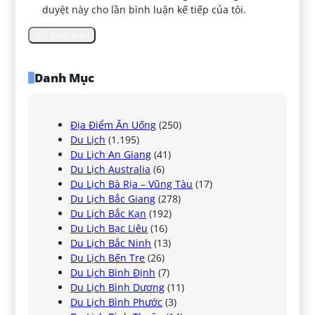
duyệt này cho lần bình luận kế tiếp của tôi.
Danh Mục
Địa Điểm Ăn Uống
(250)
Du Lịch
(1.195)
Du Lịch An Giang
(41)
Du Lịch Australia
(6)
Du Lịch Bà Rịa – Vũng Tàu
(17)
Du Lịch Bắc Giang
(278)
Du Lịch Bắc Kạn
(192)
Du Lịch Bạc Liêu
(16)
Du Lịch Bắc Ninh
(13)
Du Lịch Bến Tre
(26)
Du Lịch Bình Định
(7)
Du Lịch Bình Dương
(11)
Du Lịch Bình Phước
(3)