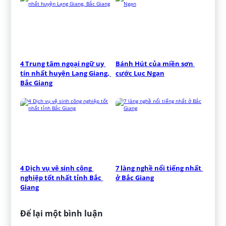
4 Trung tâm ngoại ngữ uy 
Bánh Hút của miền sơn 
tín nhất huyện Lạng Giang, 
cước Lục Ngạn
Bắc Giang
4 Dịch vụ vệ sinh công 
7 làng nghề nổi tiếng nhất 
nghiệp tốt nhất tỉnh Bắc 
ở Bắc Giang
Giang
Để lại một bình luận