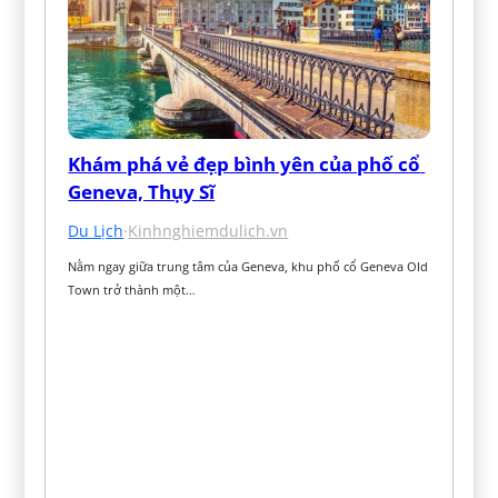
Khám phá vẻ đẹp bình yên của phố cổ 
Geneva, Thụy Sĩ
Du Lịch
·
Kinhnghiemdulich.vn
Nằm ngay giữa trung tâm của Geneva, khu phố cổ Geneva Old 
Town trở thành một…