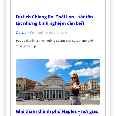
Du lịch Chiang Rai Thái Lan – tất tần 
tật những kinh nghiệm cần biết
Du Lịch
·
Kinhnghiemdulich.vn
Được biết đến là thiên đường du lịch Thái Lan, thành phố 
Chiang Rai hấp…
Ghé thăm thành phố Naples – nơi giao 