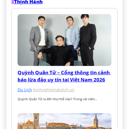
Thịnh Hành
Quỳnh Quân Tử – Cổng thông tin cảnh 
báo lừa đảo uy tín tại Việt Nam 2026
Du Lịch
·
Kinhnghiemdulich.vn
Quỳnh Quân Tử ra đời như thế nào? Trong vài năm…