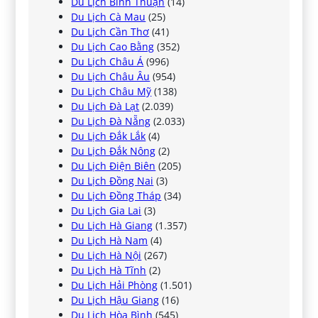
Du Lịch Bình Thuận
(14)
Du Lịch Cà Mau
(25)
Du Lịch Cần Thơ
(41)
Du Lịch Cao Bằng
(352)
Du Lịch Châu Á
(996)
Du Lịch Châu Âu
(954)
Du Lịch Châu Mỹ
(138)
Du Lịch Đà Lạt
(2.039)
Du Lịch Đà Nẵng
(2.033)
Du Lịch Đắk Lắk
(4)
Du Lịch Đắk Nông
(2)
Du Lịch Điện Biên
(205)
Du Lịch Đồng Nai
(3)
Du Lịch Đồng Tháp
(34)
Du Lịch Gia Lai
(3)
Du Lịch Hà Giang
(1.357)
Du Lịch Hà Nam
(4)
Du Lịch Hà Nội
(267)
Du Lịch Hà Tĩnh
(2)
Du Lịch Hải Phòng
(1.501)
Du Lịch Hậu Giang
(16)
Du Lịch Hòa Bình
(545)