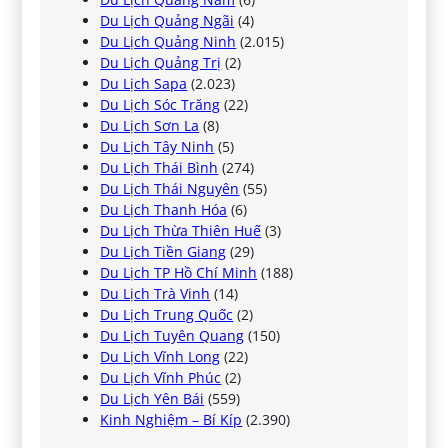
Du Lịch Quảng Ngãi
(4)
Du Lịch Quảng Ninh
(2.015)
Du Lịch Quảng Trị
(2)
Du Lịch Sapa
(2.023)
Du Lịch Sóc Trăng
(22)
Du Lịch Sơn La
(8)
Du Lịch Tây Ninh
(5)
Du Lịch Thái Bình
(274)
Du Lịch Thái Nguyên
(55)
Du Lịch Thanh Hóa
(6)
Du Lịch Thừa Thiên Huế
(3)
Du Lịch Tiền Giang
(29)
Du Lịch TP Hồ Chí Minh
(188)
Du Lịch Trà Vinh
(14)
Du Lịch Trung Quốc
(2)
Du Lịch Tuyên Quang
(150)
Du Lịch Vĩnh Long
(22)
Du Lịch Vĩnh Phúc
(2)
Du Lịch Yên Bái
(559)
Kinh Nghiệm – Bí Kíp
(2.390)