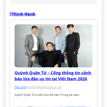
Thịnh Hành
Quỳnh Quân Tử – Cổng thông tin cảnh 
báo lừa đảo uy tín tại Việt Nam 2026
Du Lịch
·
Kinhnghiemdulich.vn
Quỳnh Quân Tử ra đời như thế nào? Trong vài năm…