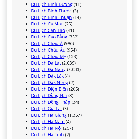
Du Lịch Bình Dương
(11)
Du Lịch Bình Phước
(3)
Du Lịch Bình Thuận
(14)
Du Lịch Cà Mau
(25)
Du Lịch Cần Thơ
(41)
Du Lịch Cao Bằng
(352)
Du Lịch Châu Á
(996)
Du Lịch Châu Âu
(954)
Du Lịch Châu Mỹ
(138)
Du Lịch Đà Lạt
(2.039)
Du Lịch Đà Nẵng
(2.033)
Du Lịch Đắk Lắk
(4)
Du Lịch Đắk Nông
(2)
Du Lịch Điện Biên
(205)
Du Lịch Đồng Nai
(3)
Du Lịch Đồng Tháp
(34)
Du Lịch Gia Lai
(3)
Du Lịch Hà Giang
(1.357)
Du Lịch Hà Nam
(4)
Du Lịch Hà Nội
(267)
Du Lịch Hà Tĩnh
(2)