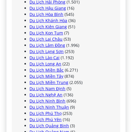
Du Lịch Hải Phòng
(1.501)
Du Lịch Hậu Giang
(16)
Du Lịch Hòa Bình
(545)
Du Lịch Khánh Hòa
(36)
Du Lịch Kiên Giang
(51)
Du Lịch Kon Tum
(7)
Du Lịch Lai Châu
(53)
Du Lịch Lâm Đồng
(1.996)
Du Lịch Lạng Sơn
(253)
Du Lịch Lào Cai
(1.192)
Du Lịch Long An
(22)
Du Lịch Miền Bắc
(6.271)
Du Lịch Miền Tây
(874)
Du Lịch Miền Trung
(2.055)
Du Lịch Nam Định
(5)
Du Lịch Nghệ An
(136)
Du Lịch Ninh Bình
(696)
Du Lịch Ninh Thuận
(9)
Du Lịch Phú Thọ
(253)
Du Lịch Phú Yên
(16)
Du Lịch Quảng Bình
(3)
Du Lịch Quảng Nam
(6)