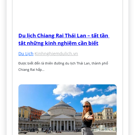
Du lịch Chiang Rai Thái Lan – tất tần 
tật những kinh nghiệm cần biết
Du Lịch
·
Kinhnghiemdulich.vn
Được biết đến là thiên đường du lịch Thái Lan, thành phố 
Chiang Rai hấp…