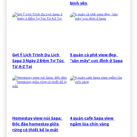
bình yên
Gợi Ý Lịch Trình Du Lịch 
5 quán cà phê view đẹp, 
Sapa 3 Ngày 2 Đêm Tự Túc 
“săn mây” cực đỉnh ở Sapa
Từ A-Z Tại
Homestay view núi Sapa: 
4 quán cafe Sapa view 
Độc đáo homestay giữa 
ngắm lúa chín vàng
rừng có thiết kế lạ mắt