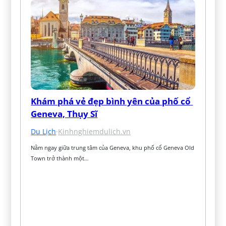
Khám phá vẻ đẹp bình yên của phố cổ 
Geneva, Thụy Sĩ
Du Lịch
·
Kinhnghiemdulich.vn
Nằm ngay giữa trung tâm của Geneva, khu phố cổ Geneva Old 
Town trở thành một…