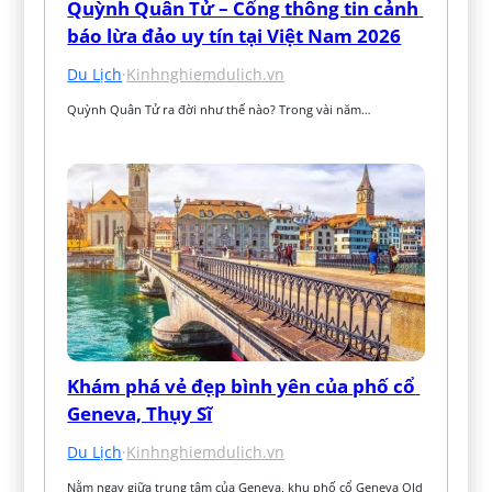
Quỳnh Quân Tử – Cổng thông tin cảnh 
báo lừa đảo uy tín tại Việt Nam 2026
Du Lịch
·
Kinhnghiemdulich.vn
Quỳnh Quân Tử ra đời như thế nào? Trong vài năm…
Khám phá vẻ đẹp bình yên của phố cổ 
Geneva, Thụy Sĩ
Du Lịch
·
Kinhnghiemdulich.vn
Nằm ngay giữa trung tâm của Geneva, khu phố cổ Geneva Old 