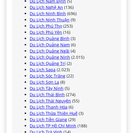
Du Lịch Nam Định
(5)
Du Lịch Nghệ An
(136)
Du Lịch Ninh Bình
(696)
Du Lịch Ninh Thuận
(9)
Du Lịch Phú Thọ
(253)
Du Lịch Phú Yên
(16)
Du Lịch Quảng Bình
(3)
Du Lịch Quảng Nam
(6)
Du Lịch Quảng Ngãi
(4)
Du Lịch Quảng Ninh
(2.015)
Du Lịch Quảng Trị
(2)
Du Lịch Sapa
(2.023)
Du Lịch Sóc Trăng
(22)
Du Lịch Sơn La
(8)
Du Lịch Tây Ninh
(5)
Du Lịch Thái Bình
(274)
Du Lịch Thái Nguyên
(55)
Du Lịch Thanh Hóa
(6)
Du Lịch Thừa Thiên Huế
(3)
Du Lịch Tiền Giang
(29)
Du Lịch TP Hồ Chí Minh
(188)
Du Lịch Trà Vinh
(14)