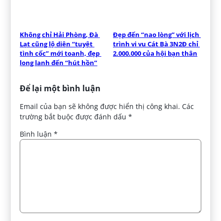
Không chỉ Hải Phòng, Đà 
Đẹp đến “nao lòng” với lịch 
Lạt cũng lộ diện “tuyệt 
trình vi vu Cát Bà 3N2Đ chỉ 
tình cốc” mới toanh, đẹp 
2.000.000 của hội bạn thân
long lanh đến “hút hồn”
Để lại một bình luận
Email của bạn sẽ không được hiển thị công khai.
Các
trường bắt buộc được đánh dấu
*
Bình luận
*