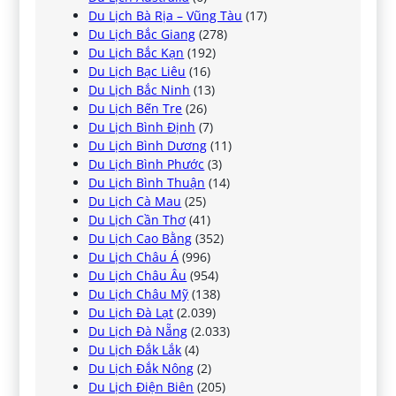
Du Lịch Bà Rịa – Vũng Tàu
(17)
Du Lịch Bắc Giang
(278)
Du Lịch Bắc Kạn
(192)
Du Lịch Bạc Liêu
(16)
Du Lịch Bắc Ninh
(13)
Du Lịch Bến Tre
(26)
Du Lịch Bình Định
(7)
Du Lịch Bình Dương
(11)
Du Lịch Bình Phước
(3)
Du Lịch Bình Thuận
(14)
Du Lịch Cà Mau
(25)
Du Lịch Cần Thơ
(41)
Du Lịch Cao Bằng
(352)
Du Lịch Châu Á
(996)
Du Lịch Châu Âu
(954)
Du Lịch Châu Mỹ
(138)
Du Lịch Đà Lạt
(2.039)
Du Lịch Đà Nẵng
(2.033)
Du Lịch Đắk Lắk
(4)
Du Lịch Đắk Nông
(2)
Du Lịch Điện Biên
(205)