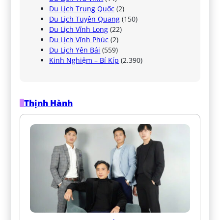
Du Lịch Trung Quốc
(2)
Du Lịch Tuyên Quang
(150)
Du Lịch Vĩnh Long
(22)
Du Lịch Vĩnh Phúc
(2)
Du Lịch Yên Bái
(559)
Kinh Nghiệm – Bí Kíp
(2.390)
Thịnh Hành