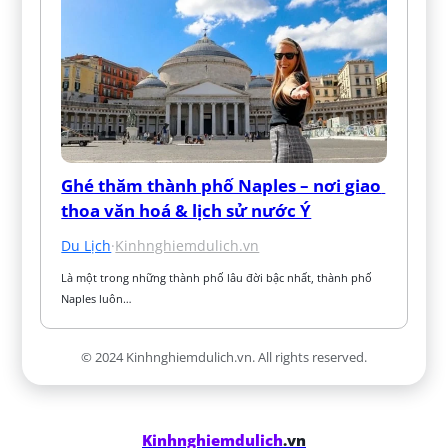
Ghé thăm thành phố Naples – nơi giao 
thoa văn hoá & lịch sử nước Ý
Du Lịch
·
Kinhnghiemdulich.vn
Là một trong những thành phố lâu đời bậc nhất, thành phố 
Naples luôn…
© 2024 Kinhnghiemdulich.vn. All rights reserved.
Kinhnghiemdulich
.vn