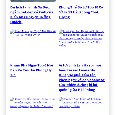
Du lịch tâm linh Sa Đéc: 
Không Thể Bỏ Lỡ Top 10 Cơ 
ngắm nét đẹp cổ kính của 
Sở In 3D Hải Phòng Chất 
Kiến An Cung (chùa Ông 
Lượng
Quách)
Khám Phá Ngay Top 6 Nơi 
Ai tới vịnh Lan Hạ rồi mới 
Bán Kệ Tivi Hải Phòng Uy 
hiểu tại sao Leonardo 
Tín
DiCaprio phải tấm tắc 
khen ngợi: Vẻ đẹp hoang sơ 
của “thiên đường bị bỏ 
quên” giữa Hải Phòng