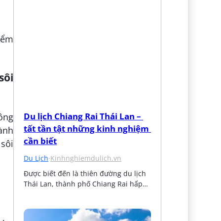
iểm
sôi
Du lịch Chiang Rai Thái Lan – 
ông
tất tần tật những kinh nghiệm 
dành
cần biết
 sôi
Du Lịch
·
Kinhnghiemdulich.vn
Được biết đến là thiên đường du lịch 
Thái Lan, thành phố Chiang Rai hấp…