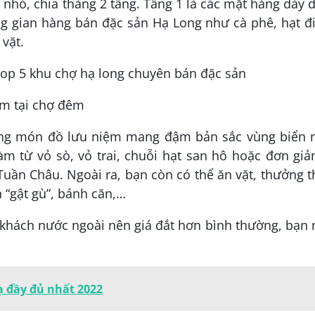
 nhỏ, chia thàng 2 tầng. Tầng 1 là các mặt hàng dày 
ng gian hàng bán đặc sản Hạ Long như cà phê, hạt đ
 vặt.
ệm tại chợ đêm
ng món đồ lưu niệm mang đậm bản sắc vùng biển 
àm từ vỏ sò, vỏ trai, chuỗi hạt san hô hoặc đơn giả
Tuần Châu. Ngoài ra, bạn còn có thể ăn vặt, thưởng 
“gật gù”, bánh căn,…
 khách nước ngoài nên giá đắt hơn bình thường, bạn
ạ đầy đủ nhất 2022