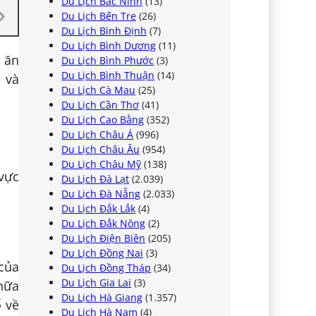
Du Lịch Bắc Ninh
(13)
Du Lịch Bến Tre
(26)
Du Lịch Bình Định
(7)
Du Lịch Bình Dương
(11)
 ăn
Du Lịch Bình Phước
(3)
Du Lịch Bình Thuận
(14)
 và
Du Lịch Cà Mau
(25)
Du Lịch Cần Thơ
(41)
Du Lịch Cao Bằng
(352)
Du Lịch Châu Á
(996)
Du Lịch Châu Âu
(954)
Du Lịch Châu Mỹ
(138)
 vực
Du Lịch Đà Lạt
(2.039)
Du Lịch Đà Nẵng
(2.033)
Du Lịch Đắk Lắk
(4)
Du Lịch Đắk Nông
(2)
Du Lịch Điện Biên
(205)
Du Lịch Đồng Nai
(3)
của
Du Lịch Đồng Tháp
(34)
Du Lịch Gia Lai
(3)
nữa
Du Lịch Hà Giang
(1.357)
ổ về
Du Lịch Hà Nam
(4)