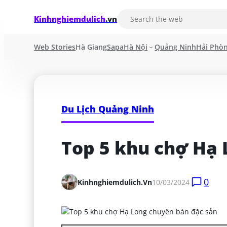
Kinhnghiemdulich
.vn
Web Stories
Hà Giang
Sapa
Hà Nội
Quảng Ninh
Hải Phò
Du Lịch Quảng Ninh
Top 5 khu chợ Hạ 
0
Kinhnghiemdulich.vn
10/03/2024