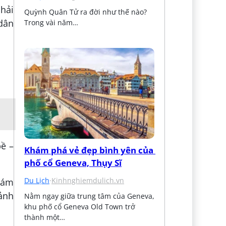
 hải
Quỳnh Quân Tử ra đời như thế nào? 
 dân
Trong vài năm…
ề –
Khám phá vẻ đẹp bình yên của 
phố cổ Geneva, Thụy Sĩ
Du Lịch
·
Kinhnghiemdulich.vn
khám
ảnh
Nằm ngay giữa trung tâm của Geneva, 
khu phố cổ Geneva Old Town trở 
thành một…