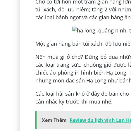
Chợ có tới hơn một trăm gian hàng lớn
túi xách, đồ lưu niệm; tầng 2 với nhữ
các loại bánh ngọt và các gian hàng ăn
Một gian hàng bán túi xách, đồ lưu ni
Nên mua gì ở chợ? Đừng bỏ qua nhữ
các loại trang sức, chuông gió được l
chiếc áo phông in hình biển Hạ Long, 
những món đặc sản Hạ Long như bánh 
Các loại hải sản khô ở đây do bán cho
cân nhắc kỹ trước khi mua nhé.
Xem Thêm
Review du lịch vịnh Lan H