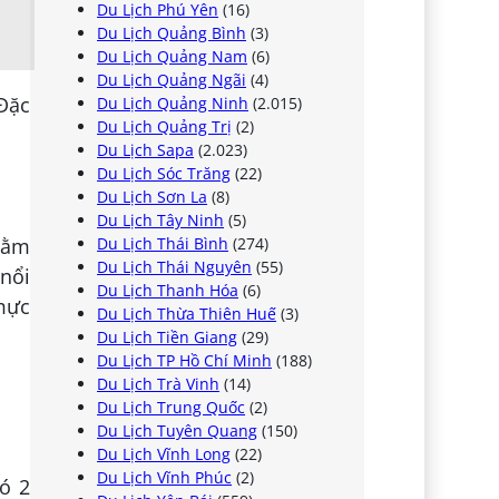
Du Lịch Phú Yên
(16)
Du Lịch Quảng Bình
(3)
Du Lịch Quảng Nam
(6)
Du Lịch Quảng Ngãi
(4)
 Đặc
Du Lịch Quảng Ninh
(2.015)
Du Lịch Quảng Trị
(2)
Du Lịch Sapa
(2.023)
Du Lịch Sóc Trăng
(22)
Du Lịch Sơn La
(8)
Du Lịch Tây Ninh
(5)
nằm
Du Lịch Thái Bình
(274)
Du Lịch Thái Nguyên
(55)
 nổi
Du Lịch Thanh Hóa
(6)
 mực
Du Lịch Thừa Thiên Huế
(3)
Du Lịch Tiền Giang
(29)
Du Lịch TP Hồ Chí Minh
(188)
Du Lịch Trà Vinh
(14)
Du Lịch Trung Quốc
(2)
Du Lịch Tuyên Quang
(150)
Du Lịch Vĩnh Long
(22)
Du Lịch Vĩnh Phúc
(2)
ó 2