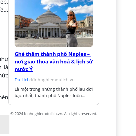
dép,
iều,
Ghé thăm thành phố Naples – 
như
nơi giao thoa văn hoá & lịch sử 
n là
nước Ý
thức
Du Lịch
·
Kinhnghiemdulich.vn
Là một trong những thành phố lâu đời 
bậc nhất, thành phố Naples luôn…
 nên
© 2024 Kinhnghiemdulich.vn. All rights reserved.