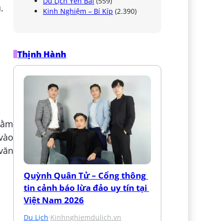
Du Lịch Yên Bái
(559)
.
Kinh Nghiệm – Bí Kíp
(2.390)
Thịnh Hành
 nằm
vào
 văn
Quỳnh Quân Tử – Cổng thông 
tin cảnh báo lừa đảo uy tín tại 
Việt Nam 2026
Du Lịch
·
Kinhnghiemdulich.vn