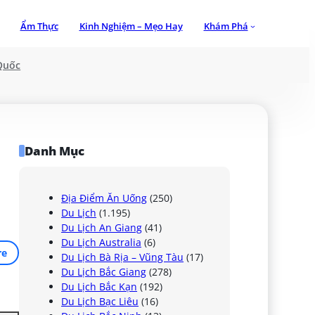
Ẩm Thực
Kinh Nghiệm – Mẹo Hay
Khám Phá
Quốc
Danh Mục
Địa Điểm Ăn Uống
(250)
Du Lịch
(1.195)
Du Lịch An Giang
(41)
Du Lịch Australia
(6)
re
Du Lịch Bà Rịa – Vũng Tàu
(17)
Du Lịch Bắc Giang
(278)
Du Lịch Bắc Kạn
(192)
Du Lịch Bạc Liêu
(16)