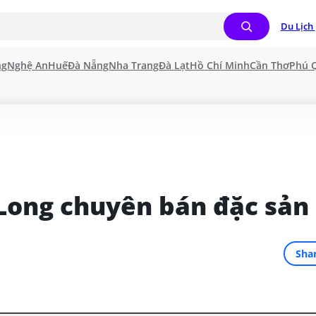
Du Lịch 
ng
Nghệ An
Huế
Đà Nẵng
Nha Trang
Đà Lạt
Hồ Chí Minh
Cần Thơ
Phú 
Long chuyên bán đặc sản
Sha