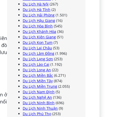
Du Lịch Hà Nội
(267)
Du Lịch Hà Tĩnh
(2)
Du Lịch Hải Phòng
(1.501)
Du Lịch Hậu Giang
(16)
Du Lịch Hòa Bình
(545)
Du Lịch Khánh Hòa
(36)
Du Lịch Kiên Giang
(51)
hiên
Du Lịch Kon Tum
(7)
ụ đồ
Du Lịch Lai Châu
(53)
 lưu
Du Lịch Lâm Đồng
(1.996)
Du Lịch Lạng Sơn
(253)
Du Lịch Lào Cai
(1.192)
Du Lịch Long An
(22)
Du Lịch Miền Bắc
(6.271)
Du Lịch Miền Tây
(874)
Du Lịch Miền Trung
(2.055)
Du Lịch Nam Định
(5)
n ở
Du Lịch Nghệ An
(136)
 nổi
Du Lịch Ninh Bình
(696)
Du Lịch Ninh Thuận
(9)
Du Lịch Phú Thọ
(253)