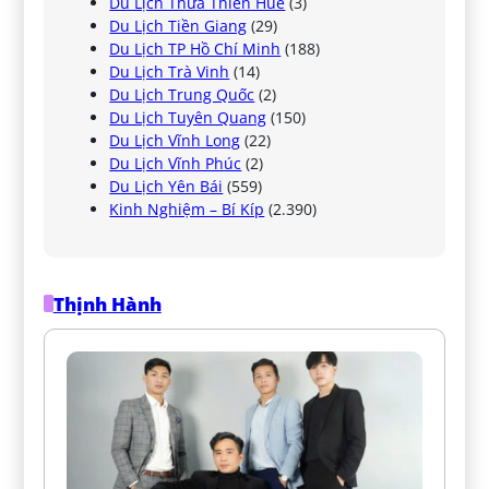
Du Lịch Thừa Thiên Huế
(3)
Du Lịch Tiền Giang
(29)
Du Lịch TP Hồ Chí Minh
(188)
Du Lịch Trà Vinh
(14)
Du Lịch Trung Quốc
(2)
Du Lịch Tuyên Quang
(150)
Du Lịch Vĩnh Long
(22)
Du Lịch Vĩnh Phúc
(2)
Du Lịch Yên Bái
(559)
Kinh Nghiệm – Bí Kíp
(2.390)
Thịnh Hành