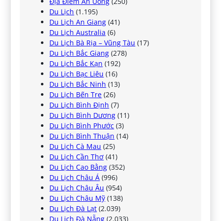
Địa Điểm Ăn Uống
(250)
Du Lịch
(1.195)
Du Lịch An Giang
(41)
Du Lịch Australia
(6)
Du Lịch Bà Rịa – Vũng Tàu
(17)
Du Lịch Bắc Giang
(278)
Du Lịch Bắc Kạn
(192)
Du Lịch Bạc Liêu
(16)
Du Lịch Bắc Ninh
(13)
Du Lịch Bến Tre
(26)
Du Lịch Bình Định
(7)
Du Lịch Bình Dương
(11)
Du Lịch Bình Phước
(3)
Du Lịch Bình Thuận
(14)
Du Lịch Cà Mau
(25)
Du Lịch Cần Thơ
(41)
Du Lịch Cao Bằng
(352)
Du Lịch Châu Á
(996)
Du Lịch Châu Âu
(954)
Du Lịch Châu Mỹ
(138)
Du Lịch Đà Lạt
(2.039)
Du Lịch Đà Nẵng
(2.033)