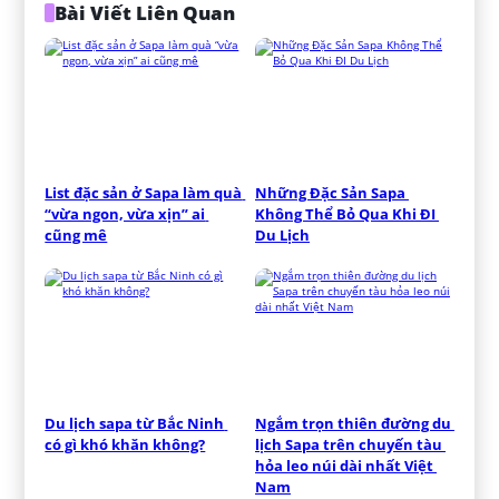
Bài Viết Liên Quan
List đặc sản ở Sapa làm quà 
Những Đặc Sản Sapa 
“vừa ngon, vừa xịn” ai 
Không Thể Bỏ Qua Khi ĐI 
cũng mê
Du Lịch
Du lịch sapa từ Bắc Ninh 
Ngắm trọn thiên đường du 
có gì khó khăn không?
lịch Sapa trên chuyến tàu 
hỏa leo núi dài nhất Việt 
Nam