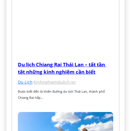
Du lịch Chiang Rai Thái Lan – tất tần 
tật những kinh nghiệm cần biết
Du Lịch
·
Kinhnghiemdulich.vn
Được biết đến là thiên đường du lịch Thái Lan, thành phố 
Chiang Rai hấp…