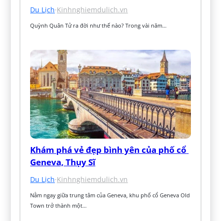
Du Lịch
·
Kinhnghiemdulich.vn
Quỳnh Quân Tử ra đời như thế nào? Trong vài năm…
Khám phá vẻ đẹp bình yên của phố cổ 
Geneva, Thụy Sĩ
Du Lịch
·
Kinhnghiemdulich.vn
Nằm ngay giữa trung tâm của Geneva, khu phố cổ Geneva Old 
Town trở thành một…