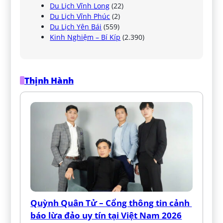
Du Lịch Vĩnh Long
(22)
Du Lịch Vĩnh Phúc
(2)
Du Lịch Yên Bái
(559)
Kinh Nghiệm – Bí Kíp
(2.390)
Thịnh Hành
Quỳnh Quân Tử – Cổng thông tin cảnh 
báo lừa đảo uy tín tại Việt Nam 2026