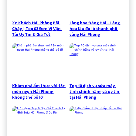
Xe Khách Hải Phòng Bãi 
Làng hoa Đằng Hải – Làng 
Cháy | Top 03 Đơn Vị Vận 
hoa lâu đời ở thành phố 
Tải Uy Tín & Giá Tốt
cảng Hải Phòng
Khám phá ẩm thực với 15+ 
Top 10 dịch vụ sửa máy 
món ngon Hải Phòng 
tính chính hãng và uy tín 
không thể bỏ lỡ
tại Hải Phòng