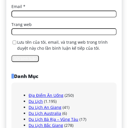
Email
*
Trang web
Lưu tên của tôi, email, và trang web trong trình
duyệt này cho lần bình luận kế tiếp của tôi.
Danh Mục
Địa Điểm Ăn Uống
(250)
Du Lịch
(1.195)
Du Lịch An Giang
(41)
Du Lịch Australia
(6)
Du Lịch Bà Rịa – Vũng Tàu
(17)
Du Lịch Bắc Giang
(278)