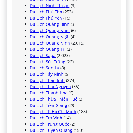
Du Lịch Ninh Thuận
(9)
Du Lịch Phú Thọ
(253)
Du Lịch Phú Yên
(16)
Du Lịch Quảng Bình
(3)
Du Lịch Quảng Nam
(6)
Du Lịch Quảng Ngãi
(4)
Du Lịch Quảng Ninh
(2.015)
Du Lịch Quảng Trị
(2)
Du Lịch Sapa
(2.023)
Du Lịch Sóc Trăng
(22)
Du Lịch Sơn La
(8)
Du Lịch Tây Ninh
(5)
Du Lịch Thái Bình
(274)
Du Lịch Thái Nguyên
(55)
Du Lịch Thanh Hóa
(6)
Du Lịch Thừa Thiên Huế
(3)
Du Lịch Tiền Giang
(29)
Du Lịch TP Hồ Chí Minh
(188)
Du Lịch Trà Vinh
(14)
Du Lịch Trung Quốc
(2)
Du Lịch Tuyên Quang
(150)