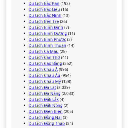
Du Lịch Bắc Kạn
(192)
Du Lịch Bạc Liêu
(16)
Du Lịch Bắc Ninh
(13)
Du Lịch Bến Tre
(26)
Du Lịch Bình Định
(7)
Du Lịch Bình Dương
(11)
Du Lịch Bình Phước
(3)
Du Lịch Bình Thuận
(14)
Du Lịch Cà Mau
(25)
Du Lịch Cần Thơ
(41)
Du Lịch Cao Bằng
(352)
Du Lịch Châu Á
(996)
Du Lịch Châu Âu
(954)
Du Lịch Châu Mỹ
(138)
Du Lịch Đà Lạt
(2.039)
Du Lịch Đà Nẵng
(2.033)
Du Lịch Đắk Lắk
(4)
Du Lịch Đắk Nông
(2)
Du Lịch Điện Biên
(205)
Du Lịch Đồng Nai
(3)
Du Lịch Đồng Tháp
(34)