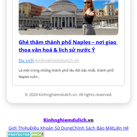
Ghé thăm thành phố Naples – nơi giao 
thoa văn hoá & lịch sử nước Ý
Du Lịch
·
Kinhnghiemdulich.vn
Là một trong những thành phố lâu đời bậc nhất, thành phố 
Naples luôn…
© 2024 Kinhnghiemdulich.vn. All rights reserved.
Kinhnghiemdulich
.vn
Giới Thiệu
Điều Khoản Sử Dụng
Chính Sách Bảo Mật
Liên Hệ