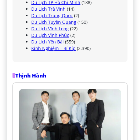
Du Lịch TP Hồ Chí Minh
(188)
Du Lịch Trà Vinh
(14)
Du Lịch Trung Quốc
(2)
Du Lịch Tuyên Quang
(150)
Du Lịch Vĩnh Long
(22)
Du Lịch Vĩnh Phúc
(2)
Du Lịch Yên Bái
(559)
Kinh Nghiệm – Bí Kíp
(2.390)
Thịnh Hành