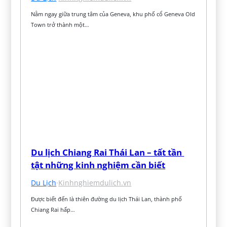
Nằm ngay giữa trung tâm của Geneva, khu phố cổ Geneva Old 
Town trở thành một…
Du lịch Chiang Rai Thái Lan – tất tần 
tật những kinh nghiệm cần biết
Du Lịch
·
Kinhnghiemdulich.vn
Được biết đến là thiên đường du lịch Thái Lan, thành phố 
Chiang Rai hấp…