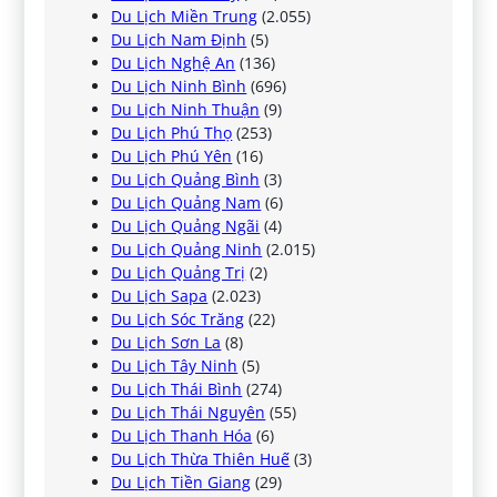
Du Lịch Miền Trung
(2.055)
Du Lịch Nam Định
(5)
Du Lịch Nghệ An
(136)
Du Lịch Ninh Bình
(696)
Du Lịch Ninh Thuận
(9)
Du Lịch Phú Thọ
(253)
Du Lịch Phú Yên
(16)
Du Lịch Quảng Bình
(3)
Du Lịch Quảng Nam
(6)
Du Lịch Quảng Ngãi
(4)
Du Lịch Quảng Ninh
(2.015)
Du Lịch Quảng Trị
(2)
Du Lịch Sapa
(2.023)
Du Lịch Sóc Trăng
(22)
Du Lịch Sơn La
(8)
Du Lịch Tây Ninh
(5)
Du Lịch Thái Bình
(274)
Du Lịch Thái Nguyên
(55)
Du Lịch Thanh Hóa
(6)
Du Lịch Thừa Thiên Huế
(3)
Du Lịch Tiền Giang
(29)