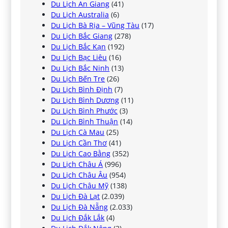
Du Lịch An Giang
(41)
Du Lịch Australia
(6)
Du Lịch Bà Rịa – Vũng Tàu
(17)
Du Lịch Bắc Giang
(278)
Du Lịch Bắc Kạn
(192)
Du Lịch Bạc Liêu
(16)
Du Lịch Bắc Ninh
(13)
Du Lịch Bến Tre
(26)
Du Lịch Bình Định
(7)
Du Lịch Bình Dương
(11)
Du Lịch Bình Phước
(3)
Du Lịch Bình Thuận
(14)
Du Lịch Cà Mau
(25)
Du Lịch Cần Thơ
(41)
Du Lịch Cao Bằng
(352)
Du Lịch Châu Á
(996)
Du Lịch Châu Âu
(954)
Du Lịch Châu Mỹ
(138)
Du Lịch Đà Lạt
(2.039)
Du Lịch Đà Nẵng
(2.033)
Du Lịch Đắk Lắk
(4)