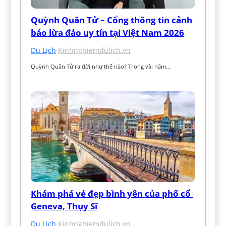
Quỳnh Quân Tử – Cổng thông tin cảnh 
báo lừa đảo uy tín tại Việt Nam 2026
Du Lịch
·
Kinhnghiemdulich.vn
Quỳnh Quân Tử ra đời như thế nào? Trong vài năm…
Khám phá vẻ đẹp bình yên của phố cổ 
Geneva, Thụy Sĩ
Du Lịch
·
Kinhnghiemdulich.vn