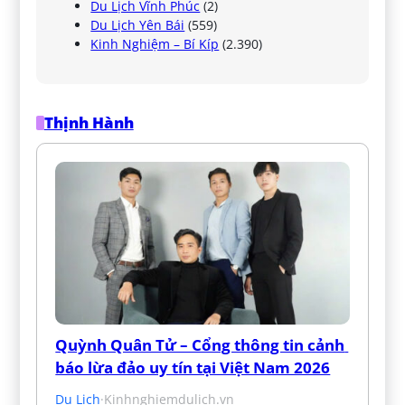
Du Lịch Vĩnh Phúc
(2)
Du Lịch Yên Bái
(559)
Kinh Nghiệm – Bí Kíp
(2.390)
Thịnh Hành
Quỳnh Quân Tử – Cổng thông tin cảnh 
báo lừa đảo uy tín tại Việt Nam 2026
Du Lịch
·
Kinhnghiemdulich.vn