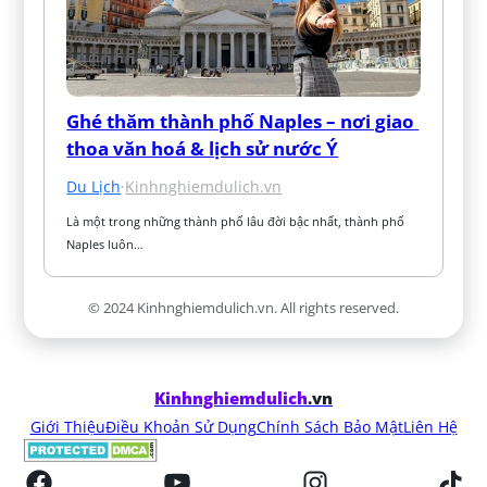
Ghé thăm thành phố Naples – nơi giao 
thoa văn hoá & lịch sử nước Ý
Du Lịch
·
Kinhnghiemdulich.vn
Là một trong những thành phố lâu đời bậc nhất, thành phố 
Naples luôn…
© 2024 Kinhnghiemdulich.vn. All rights reserved.
Kinhnghiemdulich
.vn
Giới Thiệu
Điều Khoản Sử Dụng
Chính Sách Bảo Mật
Liên Hệ