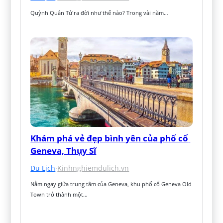
Quỳnh Quân Tử ra đời như thế nào? Trong vài năm…
Khám phá vẻ đẹp bình yên của phố cổ 
Geneva, Thụy Sĩ
Du Lịch
·
Kinhnghiemdulich.vn
Nằm ngay giữa trung tâm của Geneva, khu phố cổ Geneva Old 
Town trở thành một…