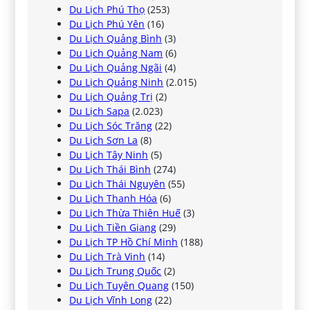
Du Lịch Phú Thọ
(253)
Du Lịch Phú Yên
(16)
Du Lịch Quảng Bình
(3)
Du Lịch Quảng Nam
(6)
Du Lịch Quảng Ngãi
(4)
Du Lịch Quảng Ninh
(2.015)
Du Lịch Quảng Trị
(2)
Du Lịch Sapa
(2.023)
Du Lịch Sóc Trăng
(22)
Du Lịch Sơn La
(8)
Du Lịch Tây Ninh
(5)
Du Lịch Thái Bình
(274)
Du Lịch Thái Nguyên
(55)
Du Lịch Thanh Hóa
(6)
Du Lịch Thừa Thiên Huế
(3)
Du Lịch Tiền Giang
(29)
Du Lịch TP Hồ Chí Minh
(188)
Du Lịch Trà Vinh
(14)
Du Lịch Trung Quốc
(2)
Du Lịch Tuyên Quang
(150)
Du Lịch Vĩnh Long
(22)