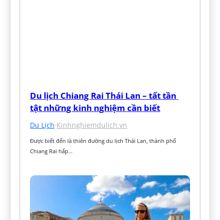
Du lịch Chiang Rai Thái Lan – tất tần 
tật những kinh nghiệm cần biết
Du Lịch
·
Kinhnghiemdulich.vn
Được biết đến là thiên đường du lịch Thái Lan, thành phố 
Chiang Rai hấp…