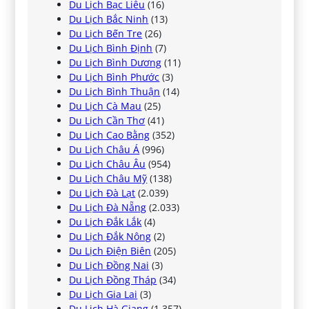
Du Lịch Bạc Liêu
(16)
Du Lịch Bắc Ninh
(13)
Du Lịch Bến Tre
(26)
Du Lịch Bình Định
(7)
Du Lịch Bình Dương
(11)
Du Lịch Bình Phước
(3)
Du Lịch Bình Thuận
(14)
Du Lịch Cà Mau
(25)
Du Lịch Cần Thơ
(41)
Du Lịch Cao Bằng
(352)
Du Lịch Châu Á
(996)
Du Lịch Châu Âu
(954)
Du Lịch Châu Mỹ
(138)
Du Lịch Đà Lạt
(2.039)
Du Lịch Đà Nẵng
(2.033)
Du Lịch Đắk Lắk
(4)
Du Lịch Đắk Nông
(2)
Du Lịch Điện Biên
(205)
Du Lịch Đồng Nai
(3)
Du Lịch Đồng Tháp
(34)
Du Lịch Gia Lai
(3)
Du Lịch Hà Giang
(1.357)