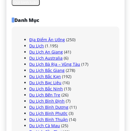
Danh Mục
Địa Điểm Ăn Uống
(250)
Du Lịch
(1.195)
Du Lịch An Giang
(41)
Du Lịch Australia
(6)
Du Lịch Bà Rịa – Vũng Tàu
(17)
Du Lịch Bắc Giang
(278)
Du Lịch Bắc Kạn
(192)
Du Lịch Bạc Liêu
(16)
Du Lịch Bắc Ninh
(13)
Du Lịch Bến Tre
(26)
Du Lịch Bình Định
(7)
Du Lịch Bình Dương
(11)
Du Lịch Bình Phước
(3)
Du Lịch Bình Thuận
(14)
Du Lịch Cà Mau
(25)