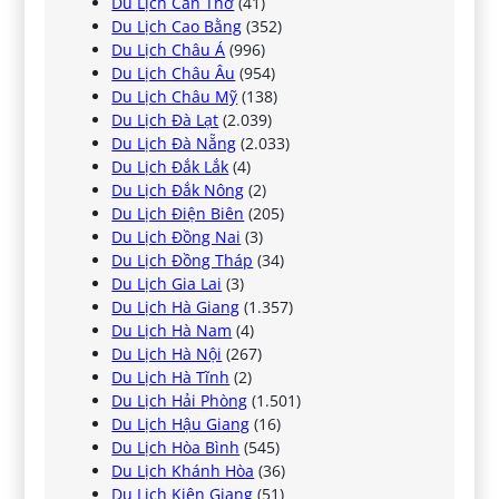
Du Lịch Cần Thơ
(41)
Du Lịch Cao Bằng
(352)
Du Lịch Châu Á
(996)
Du Lịch Châu Âu
(954)
Du Lịch Châu Mỹ
(138)
Du Lịch Đà Lạt
(2.039)
Du Lịch Đà Nẵng
(2.033)
Du Lịch Đắk Lắk
(4)
Du Lịch Đắk Nông
(2)
Du Lịch Điện Biên
(205)
Du Lịch Đồng Nai
(3)
Du Lịch Đồng Tháp
(34)
Du Lịch Gia Lai
(3)
Du Lịch Hà Giang
(1.357)
Du Lịch Hà Nam
(4)
Du Lịch Hà Nội
(267)
Du Lịch Hà Tĩnh
(2)
Du Lịch Hải Phòng
(1.501)
Du Lịch Hậu Giang
(16)
Du Lịch Hòa Bình
(545)
Du Lịch Khánh Hòa
(36)
Du Lịch Kiên Giang
(51)