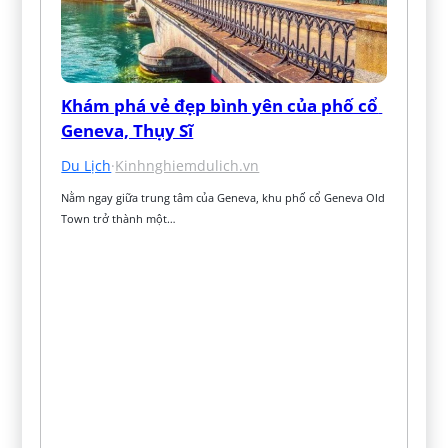
Khám phá vẻ đẹp bình yên của phố cổ 
Geneva, Thụy Sĩ
Du Lịch
·
Kinhnghiemdulich.vn
Nằm ngay giữa trung tâm của Geneva, khu phố cổ Geneva Old 
Town trở thành một…