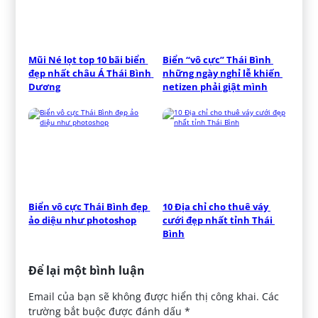
Mũi Né lọt top 10 bãi biển 
Biển “vô cực” Thái Bình 
đẹp nhất châu Á Thái Bình 
những ngày nghỉ lễ khiến 
Dương
netizen phải giật mình
Biển vô cực Thái Bình đẹp 
10 Địa chỉ cho thuê váy 
ảo diệu như photoshop
cưới đẹp nhất tỉnh Thái 
Bình
Để lại một bình luận
Email của bạn sẽ không được hiển thị công khai.
Các
trường bắt buộc được đánh dấu
*