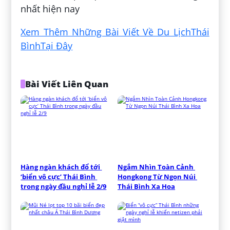
nhất hiện nay
Xem Thêm Những Bài Viết Về Du LịchThái
BìnhTại Đây
Bài Viết Liên Quan
Hàng ngàn khách đổ tới 
Ngắm Nhìn Toàn Cảnh 
‘biển vô cực’ Thái Bình 
Hongkong Từ Ngọn Núi 
trong ngày đầu nghỉ lễ 2/9
Thái Bình Xa Hoa