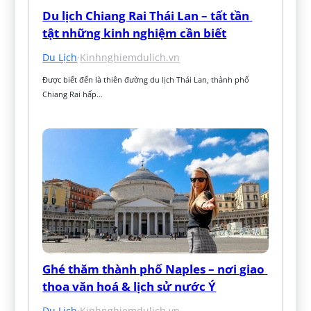
Du lịch Chiang Rai Thái Lan – tất tần 
tật những kinh nghiệm cần biết
Du Lịch
·
Kinhnghiemdulich.vn
Được biết đến là thiên đường du lịch Thái Lan, thành phố 
Chiang Rai hấp…
Ghé thăm thành phố Naples – nơi giao 
thoa văn hoá & lịch sử nước Ý
Du Lịch
·
Kinhnghiemdulich.vn