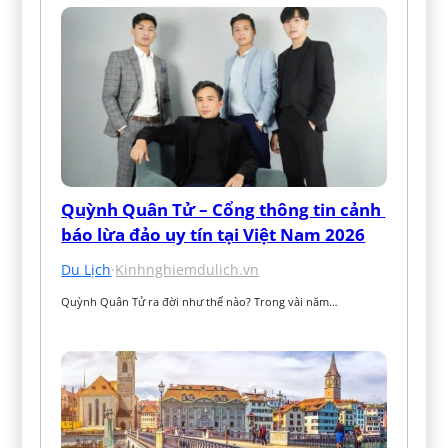
Quỳnh Quân Tử – Cổng thông tin cảnh 
báo lừa đảo uy tín tại Việt Nam 2026
Du Lịch
·
Kinhnghiemdulich.vn
Quỳnh Quân Tử ra đời như thế nào? Trong vài năm…