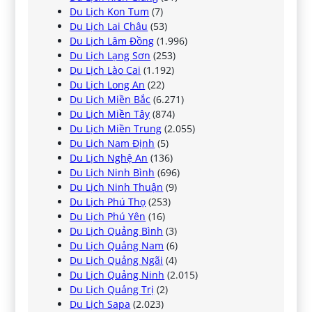
Du Lịch Kon Tum
(7)
Du Lịch Lai Châu
(53)
Du Lịch Lâm Đồng
(1.996)
Du Lịch Lạng Sơn
(253)
Du Lịch Lào Cai
(1.192)
Du Lịch Long An
(22)
Du Lịch Miền Bắc
(6.271)
Du Lịch Miền Tây
(874)
Du Lịch Miền Trung
(2.055)
Du Lịch Nam Định
(5)
Du Lịch Nghệ An
(136)
Du Lịch Ninh Bình
(696)
Du Lịch Ninh Thuận
(9)
Du Lịch Phú Thọ
(253)
Du Lịch Phú Yên
(16)
Du Lịch Quảng Bình
(3)
Du Lịch Quảng Nam
(6)
Du Lịch Quảng Ngãi
(4)
Du Lịch Quảng Ninh
(2.015)
Du Lịch Quảng Trị
(2)
Du Lịch Sapa
(2.023)